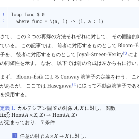
  where func = \(a, l) -> (l, a : l)
さて、 この 2 つの再帰の方法それぞれに対して、 その圏論
ている。 この記事では、 前者に対応するものとして Bloom–És
†3
子を、 後者に対応するものとして Joyal–Street–Verity
によ
の同値性を示す。 なお、 以下では射の合成は左から右に行い
まず、 Bloom–Ésik による Conway 演算子の定義を行う
†2
があるが、 ここでは Hasegawa
に従って不動点演算子であ
を採用する。
定義 1
.
カルテシアン圏
の対象
A
,
X
に対し、 関数
󰒚
X
fix
Hom
A
X
,
X
Hom
A
,
X
:
(
×
)
→
(
)
A
が定まっており、 7 条件
任意の射
f
A
X
X
に対し、
:
×
→