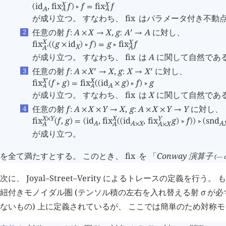
X
X
id
,
fix
f
f
fix
f
(
)
󰖡
=
A
A
A
が成り立つ。 すなわち、
fix
はパラメータ付き不動
任意の射
f
A
X
X
,
g
A
A
に対し、
󰎘
:
×
→
:
→
X
X
fix
g
id
f
g
fix
f
(
(
×
)
󰖡
)
=
󰖡
X
A
A
󰎘
が成り立つ。 すなわち、
fix
は
A
に関して自然であ
任意の射
f
A
X
X
,
g
X
X
に対し、
󰎘
󰎘
:
×
→
:
→
X
X
󰎘
fix
f
g
fix
id
g
f
g
(
󰖡
)
=
(
(
×
)
󰖡
)
󰖡
A
A
A
が成り立つ。 すなわち、
fix
は
X
に関して自然であ
任意の射
f
A
X
Y
X
,
g
A
X
Y
Y
に対し、
:
×
×
→
:
×
×
→
Y
X
Y
X
fix
f
,
g
id
,
fix
id
,
fix
g
f
snd
×
(
)
=
(
(
(
)
󰖡
)
)
󰖡
(
A
A
X
A
A
A
A
X
×
×
が成り立つ。
を全て満たすとする。 このとき、
fix
を 「
Conway 演算子
(— o
次に、 Joyal–Street–Verity によるトレースの定義を行う
紐付きモノイダル圏 (テンソル積の左右を入れ替える射
σ
が必
ないもの) 上に定義されているが、 ここでは簡単のため対称