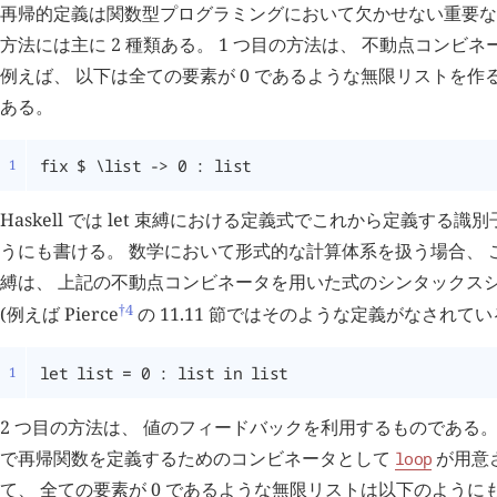
再帰的定義は関数型プログラミングにおいて欠かせない重要な
方法には主に 2 種類ある。 1 つ目の方法は、 不動点コンビ
例えば、 以下は全ての要素が 0 であるような無限リストを作る H
ある。
fix $ \list -> 0 : list
Haskell では let 束縛における定義式でこれから定義する
うにも書ける。 数学において形式的な計算体系を扱う場合、 この
縛は、 上記の不動点コンビネータを用いた式のシンタックス
†4
(例えば Pierce
の 11.11 節ではそのような定義がなされてい
let list = 0 : list in list
2 つ目の方法は、 値のフィードバックを利用するものである。 Ha
で再帰関数を定義するためのコンビネータとして
が用意
loop
て、 全ての要素が 0 であるような無限リストは以下のように