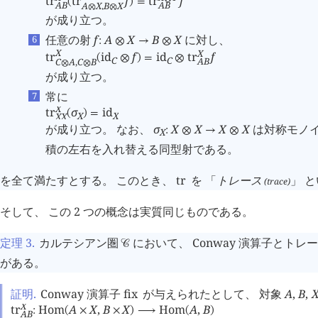
tr
tr
f
tr
f
(
)
=
A
B
A
B
A
X
,
B
X
⊗
⊗
が成り立つ。
任意の射
f
A
X
B
X
に対し、
:
⊗
→
⊗
X
X
tr
id
f
id
tr
f
(
⊗
)
=
⊗
C
C
A
B
C
A
,
C
B
⊗
⊗
が成り立つ。
常に
X
tr
σ
id
(
)
=
X
X
X
X
が成り立つ。 なお、
σ
X
X
X
X
は対称モノ
:
⊗
→
⊗
X
積の左右を入れ替える同型射である。
を全て満たすとする。 このとき、
tr
を 「
トレース
」 
(trace)
そして、 この 2 つの概念は実質同じものである。
定理 3
.
カルテシアン圏
において、 Conway 演算子とトレー
󰒚
がある。
証明.
Conway 演算子
fix
が与えられたとして、 対象
A
,
B
,
X
tr
Hom
A
X
,
B
X
Hom
A
,
B
:
(
×
×
)
⟶
(
)
A
B