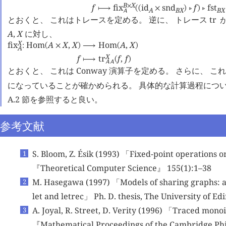
B
X
f
fix
id
snd
f
fst
×
⟼
(
(
×
)
󰖡
)
󰖡
A
B
X
B
X
A
とおくと、 これはトレースを定める。 逆に、 トレース
tr
が
A
,
X
に対し、
X
fix
Hom
A
X
,
X
Hom
A
,
X
:
(
×
)
⟶
(
)
A
X
f
tr
f
,
f
⟼
(
)
A
A
とおくと、 これは Conway 演算子を定める。 さらに、 こ
になっていることが確かめられる。 具体的な計算過程については
A.2 節を参照すると良い。
参考文献
S. Bloom, Z. Ésik (1993) 「Fixed-point operations on
『Theoretical Computer Science』 155(1):1–38
M. Hasegawa (1997) 「Models of sharing graphs: a 
let and letrec」 Ph. D. thesis, The University of E
A. Joyal, R. Street, D. Verity (1996) 「Traced mon
『Mathematical Proceedings of the Cambridge Phi