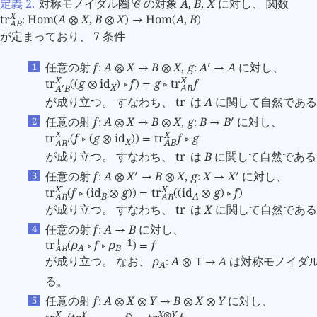
定義 2
.
対称モノイダル圏
の対象
A
,
B
,
X
に対し、 関数
󰒚
X
tr
Hom
A
X
,
B
X
Hom
A
,
B
:
(
⊗
⊗
)
→
(
)
A
B
が定まっており、 7 条件
任意の射
f
A
X
B
X
,
g
A
A
に対し、
󰎘
:
⊗
→
⊗
:
→
X
X
tr
g
id
f
g
tr
f
(
(
⊗
)
󰖡
)
=
󰖡
X
A
B
A
B
󰎘
が成り立つ。 すなわち、
tr
は
A
に関して自然である
任意の射
f
A
X
B
X
,
g
B
B
に対し、
󰎘
:
⊗
→
⊗
:
→
X
X
tr
f
g
id
tr
f
g
(
󰖡
(
⊗
)
)
=
󰖡
X
A
B
A
B
󰎘
が成り立つ。 すなわち、
tr
は
B
に関して自然である
任意の射
f
A
X
B
X
,
g
X
X
に対し、
󰎘
󰎘
:
⊗
→
⊗
:
→
X
X
󰎘
tr
f
id
g
tr
id
g
f
(
󰖡
(
⊗
)
)
=
(
(
⊗
)
󰖡
)
B
A
A
B
A
B
が成り立つ。 すなわち、
tr
は
X
に関して自然である
任意の射
f
A
B
に対し、
:
→
1
tr
ρ
f
ρ
f
⊤
−
(
󰖡
󰖡
)
=
A
B
A
B
が成り立つ。 なお、
ρ
A
A
は対称モノイダ
:
⊗
⊤
→
A
る。
任意の射
f
A
X
Y
B
X
Y
に対し、
:
⊗
⊗
→
⊗
⊗
Y
X
X
Y
⊗