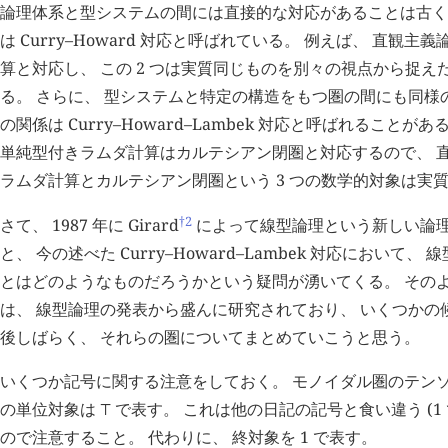
論理体系と型システムの間には直接的な対応があることは古く
は Curry–Howard 対応と呼ばれている。 例えば、 直観
算と対応し、 この 2 つは実質同じものを別々の視点から捉
る。 さらに、 型システムと特定の構造をもつ圏の間にも同様の
の関係は Curry–Howard–Lambek 対応と呼ばれることが
単純型付きラムダ計算はカルテシアン閉圏と対応するので、 
ラムダ計算とカルテシアン閉圏という 3 つの数学的対象は実
†2
さて、 1987 年に Girard
によって線型論理という新しい論理
と、 今の述べた Curry–Howard–Lambek 対応において
とはどのようなものだろうかという疑問が湧いてくる。 その
は、 線型論理の発表から盛んに研究されており、 いくつかの
後しばらく、 それらの圏についてまとめていこうと思う。
いくつか記号に関する注意をしておく。 モノイダル圏のテン
の単位対象は
で表す。 これは他の日記の記号と食い違う (1
⊤
ので注意すること。 代わりに、 終対象を
1
で表す。