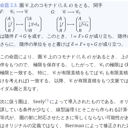
命題 2.3
.
圏
上のコモナド
!
,
δ
,
ε
をとる。 関手
󰒚
(
)
F
G
:
󰒚
⟶
󰒚
:
󰒚
⟶
󰒚
!
!
!
A
A
A
A
󰖤
󰖧
󰖤
󰖧
󰖤
󰖧
󰖤
󰖧
!
f
δ
f
f
f
ε
󰂵

⟼
⟼
∘
∘
A
A
B
B
B
!
B
󰖦
󰖩
󰖦
󰖩
󰖦
󰖩
󰖦
󰖩
は随伴
F
G
を成す。 このとき、
!
F
G
が成り立ち、 随
⊣
=
∘
さらに、 随伴の単位を
η
と書けば
δ
F
η
G
が成り立つ。
=
∗
∗
この命題により、 圏
上のコモナド
!
,
δ
,
ε
があるとき、 上
󰒚
(
)
伴をもつので、 極限を保存する。 したがって、
の極限は 
󰒚
!
極限と一致する。 特に、
が有限直積をもてば
も有限直積
󰒚
󰒚
!
けを考えれば) 一致する。 以降、
が有限直積をもつ文脈で
󰒚
イダル圏と見なす。
†3
次に扱う圏は、 Seely
によって導入されたものである。 オリ
課している条件が少なく、 線型論理 (とそこから作られる計算
等式が、 圏の射に対応させたときに等しくならない可能性があ
はオリジナルの定義ではなく、 Bierman によって修正され