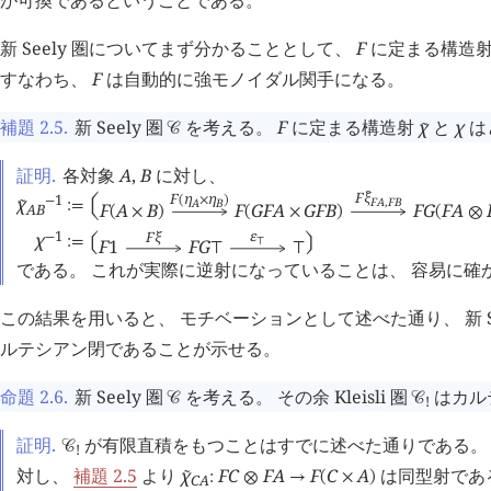
新 Seely 圏についてまず分かることとして、
F
に定まる構造射
すなわち、
F
は自動的に強モノイダル関手になる。
補題 2.5
.
新 Seely 圏
を考える。
F
に定まる構造射
χ
と
χ
は
󰔃
󰒚
証明.
各対象
A
,
B
に対し、
F
ξ
󰔃
F
η
η
1
χ
(
×
)
−
F
A
,
F
B
A
B
󰔃
:=
󰇢
F
A
B
F
G
F
A
G
F
B
F
G
F
A
A
B
(
×
)
(
×
)
(
⊗
ε
1
F
ξ
χ
−
:=
󰇡
󰇥
F
1
F
G
⊤
⊤
⊤
である。 これが実際に逆射になっていることは、 容易に確
この結果を用いると、 モチベーションとして述べた通り、 新 Seely
ルテシアン閉であることが示せる。
命題 2.6
.
新 Seely 圏
を考える。 その余 Kleisli 圏
はカル
󰒚
󰒚
!
証明.
が有限直積をもつことはすでに述べた通りである。
󰒚
!
対し、
補題 2.5
より
χ
F
C
F
A
F
C
A
は同型射であ
󰔃
:
⊗
→
(
×
)
C
A