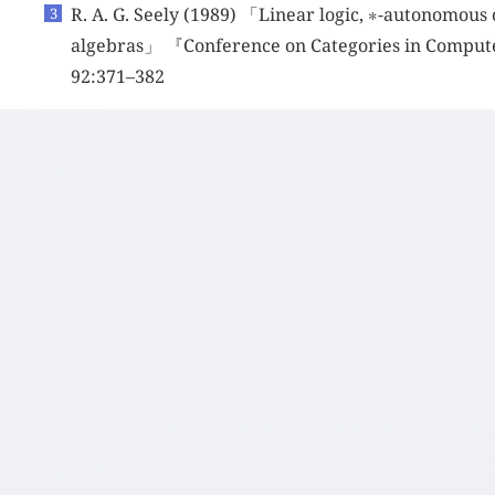
R. A. G. Seely (1989) 「Linear logic,
-autonomous c
∗
algebras」 『Conference on Categories in Comput
92:371–382