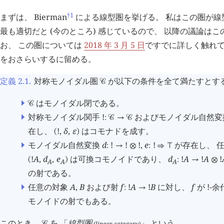
†1
まずは、 Bierman
による線型圏を挙げる。 私はこの圏が線
最も適切だと (今のところ) 感じているので、 以降の議論はこ
お、 この圏については
2018 年 3 月 5 日
ですでに詳しく触れて
をおさらいするに留める。
定義 2.1
.
対称モノイダル圏
が以下の条件を全て満たすとす
󰒚
はモノイダル閉である。
󰒚
対称モノイダル関手
!
およびモノイダル自然
:
󰒚
→
󰒚
在し、
!
,
δ
,
ε
はコモナドを成す。
(
)
モノイダル自然変換
d
!
!
!
,
e
!
が存在し、 
:
→
⊗
:
⇒
⊤
!
A
,
d
,
e
は可換コモノイドであり、
d
!
A
!
A
!
(
)
:
→
⊗
A
A
A
の射である。
任意の対象
A
,
B
および射
f
!
A
!
B
に対し、
f
が !-
:
→
モノイドの射でもある。
このとき、
を 「
線型圏
」 という。
(linear category)
󰒚