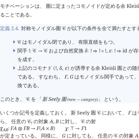
󰖥
󰖨
󰖥
󰖨
󰖥
󰖨
󰖥
󰖨
モチベーションは、 圏に定まったコモノイドが定める余 Kleis
ることである。
定義 2.4
.
対称モノイダル圏
が以下の条件を全て満たすとす
󰒚
はモノイダル閉であり、 有限直積をもつ。
󰒚
関手
!
および自然変換
δ
!
!
!
,
ε
!
id
が存
:
󰒚
→
󰒚
:
⇒
∘
:
⇒
を成す。
上記のコモナド
!
,
δ
,
ε
が誘導する余 Kleisli 圏との
(
)
である。 すなわち、
F
,
G
はモノイダル関手であって
換である。
このとき、
を 「
新 Seely 圏
」 という。
(new — category)
󰒚
いくつか記号を定義しておく。 新 Seely 圏
において、
F
は
󰒚
ら、 任意の
の対象
A
,
B
に対し、
の射
󰒚
󰒚
!
χ
F
A
F
B
F
A
B
χ
F
1
󰔃
:
⊗
→
(
×
)
:
⊤
→
A
B
が定まっている。 同様に、
G
に対しても、 任意の
の対象
A
󰒚