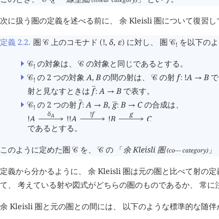
次に扱う圏の定義を述べる前に、 余 Kleisli 圏について復習
定義 2.2
.
圏
上のコモナド
!
,
δ
,
ε
に対し、 圏
を以下のよ
󰒚
(
)
󰒚
!
の対象は、
の対象と同じであるとする。
󰒚
󰒚
!
の 2 つの対象
A
,
B
の間の射は、
の射
f
!
A
B
で
󰒚
󰒚
:
→
!
射と見なすときは
f
A
B
で表す。

:
→
の 2 つの射
f
A
B
,
g
B
C
の合成は、


󰒚
:
→
:
→
!
δ
!
f
g
A
!
A
!
!
A
!
B
C
であるとする。
このように定めた圏
を、
の 「
余 Kleisli 圏
」
(co— category)
󰒚
󰒚
定義から分かるように、 余 Kleisli 圏は元の圏と比べて射
て、 考えている射や図式がどちらの圏のものであるか、 常に
余 Kleisli 圏と元の圏との間には、 以下のような標準的な随