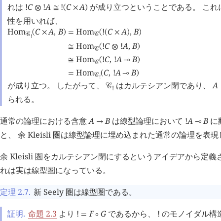
れは
!
C
!
A
!
C
A
が成り立つということである。 これ
⊗
≅
(
×
)
性を用いれば、
Hom
C
A
,
B
Hom
!
C
A
,
B
(
×
)
=
(
(
×
)
)
󰒚
󰒚
!
Hom
!
C
!
A
,
B
≅
(
⊗
)
󰒚
Hom
!
C
,
!
A
B
≅
(
⊸
)
󰒚
Hom
C
,
!
A
B
=
(
⊸
)
󰒚
!
が成り立つ。 したがって、
はカルテシアン閉であり、
A
󰒚
!
られる。
通常の論理における含意
A
B
は線型論理において
!
A
B
に
→
⊸
と、 余 Kleisli 圏は線型論理に埋め込まれた通常の論理を
余 Kleisli 圏をカルテシアン閉にするというアイデアから定義され
れは実は線型圏になっている。
定理 2.7
.
新 Seely 圏は線型圏である。
証明.
命題 2.3
より
!
F
G
であるから、 ! のモノイダル構
=
∘