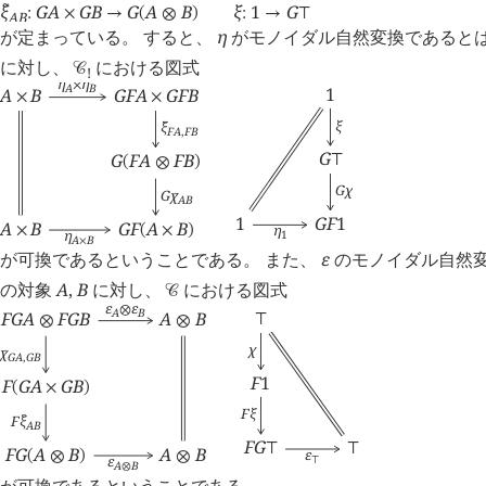
ξ
G
A
G
B
G
A
B
ξ
1
G
󰔃
:
×
→
(
⊗
)
:
→
⊤
A
B
が定まっている。 すると、
η
がモノイダル自然変換であるとは
に対し、
における図式
󰒚
!
η
η
×
A
B
1
A
B
G
F
A
G
F
B
×
×
ξ
ξ
󰔃
F
A
,
F
B
G
G
F
A
F
B
⊤
(
⊗
)
G
χ
G
χ
󰔃
A
B
1
G
F
1
A
B
G
F
A
B
η
×
(
×
)
η
1
A
B
×
が可換であるということである。 また、
ε
のモノイダル自然変
の対象
A
,
B
に対し、
における図式
󰒚
ε
ε
⊗
A
B
F
G
A
F
G
B
A
B
⊤
⊗
⊗
χ
χ
󰔃
G
A
,
G
B
F
1
F
G
A
G
B
(
×
)
F
ξ
F
ξ
󰔃
A
B
F
G
⊤
⊤
F
G
A
B
A
B
ε
(
⊗
)
⊗
ε
⊤
A
B
⊗
が可換であるということである。