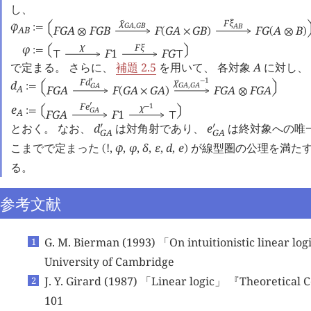
し、
χ
F
ξ
󰔃
φ
󰔃
G
A
,
G
B
A
B
󰔃
:=
󰇢

F
G
A
F
G
B
F
G
A
G
B
F
G
A
B
A
B
⊗
(
×
)
(
⊗
)
χ
F
ξ
φ
:=
󰇡
󰇥
F
1
F
G
⊤
⊤
で定まる。 さらに、
補題 2.5
を用いて、 各対象
A
に対し、
1
χ
F
d
󰎘
−
d
󰔃
G
A
,
G
A
G
A
:=
󰇢
󰇦
F
G
A
F
G
A
G
A
F
G
A
F
G
A
A
(
×
)
⊗
F
e
1
󰎘
χ
e
−
G
A
:=
󰇡
󰇥
A
F
G
A
F
1
⊤
とおく。 なお、
d
は対角射であり、
e
は終対象への唯一
󰎘
󰎘
G
A
G
A
こまでで定まった
!
,
φ
,
φ
,
δ
,
ε
,
d
,
e
が線型圏の公理を満た
󰔃
(
)
る。
参考文献
G. M. Bierman (1993) 「On intuitionistic linear logi
University of Cambridge
J. Y. Girard (1987) 「Linear logic」 『Theoretical
101