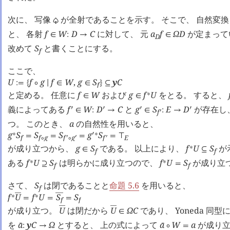
次に、 写像
が全射であることを示す。 そこで、 自然変
♤
と、 各射
f
W
D
C
に対して、 元
a
f
Ω
D
が定まって
∈
:
→
∈
D
改めて
S
と書くことにする。
f
ここで、
U
f
g
f
W
,
g
S
y
C
:=
{
∘
∣
∈
∈
}
⊆
f
と定める。 任意に
f
W
および
g
f
U
をとる。 すると、
∗
∈
∈
義によってある
f
W
D
C
と
g
S
E
D
が存在し
󰎘
󰎘
󰎘
󰎘
∈
:
→
∈
:
→
f
󰎘
つ。 このとき、
a
の自然性を用いると、
g
S
S
S
g
S
∗
󰎘
∗
=
=
=
=
⊤
f
f
g
f
g
f
E
󰎘
󰎘
󰎘
∘
∘
が成り立つから、
g
S
である。 以上により、
f
U
S
が
∗
∈
⊆
f
f
ある
f
U
S
は明らかに成り立つので、
f
U
S
が成り立
∗
∗
⊇
=
f
f
さて、
S
は閉であることと
命題 5.6
を用いると、
f
f
U
f
U
S
S
󰂵

󰂵
∗
∗
=
=
=
f
f
が成り立つ。
U
は閉だから
U
Ω
C
であり、 Yoneda 同


∈
を
a
y
C
Ω
とすると、 上の式によって
a
W
a
が成り立
󰔄
󰔄
:
→
∘
=