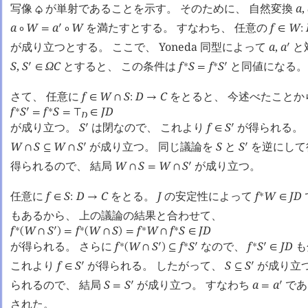
写像
が単射であることを示す。 そのために、 自然変換
a
,
♤
a
W
a
W
を満たすとする。 すなわち、 任意の
f
W
󰎘
∘
=
∘
∈
:
が成り立つとする。 ここで、 Yoneda 同型によって
a
,
a
と
󰎘
S
,
S
Ω
C
とすると、 この条件は
f
S
f
S
と同値になる。
󰎘
∗
∗
󰎘
∈
=
さて、 任意に
f
W
S
D
C
をとると、 今述べたことか
∈
∩
:
→
f
S
f
S
J
D
∗
󰎘
∗
=
=
⊤
∈
D
が成り立つ。
S
は閉なので、 これより
f
S
が得られる。
󰎘
󰎘
∈
W
S
W
S
が成り立つ。 同じ議論を
S
と
S
を逆にして
󰎘
󰎘
∩
⊆
∩
得られるので、 結局
W
S
W
S
が成り立つ。
󰎘
∩
=
∩
任意に
f
S
D
C
をとる。
J
の安定性によって
f
W
J
D
∗
∈
:
→
∈
もあるから、 上の議論の結果と合わせて、
f
W
S
f
W
S
f
W
f
S
J
D
∗
󰎘
∗
∗
∗
(
∩
)
=
(
∩
)
=
∩
∈
が得られる。 さらに
f
W
S
f
S
なので、
f
S
J
D
も
∗
󰎘
∗
󰎘
∗
󰎘
(
∩
)
⊆
∈
これより
f
S
が得られる。 したがって、
S
S
が成り立
󰎘
󰎘
∈
⊆
られるので、 結局
S
S
が成り立つ。 すなわち
a
a
であ
󰎘
󰎘
=
=
された。