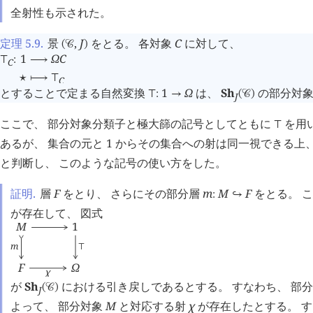
全射性も示された。
定理 5.9
.
景
,
J
をとる。 各対象
C
に対して、
(
󰒚
)
1
Ω
C
⊤
:
⟶
C
⋆
⟼
⊤
C
とすることで定まる自然変換
1
Ω
は、
Sh
の部分対象
⊤
:
→
(
󰒚
)
J
ここで、 部分対象分類子と極大篩の記号としてともに
を用
⊤
あるが、 集合の元と 1 からその集合への射は同一視できる上
と判断し、 このような記号の使い方をした。
証明.
層
F
をとり、 さらにその部分層
m
M
F
をとる。 
:
↪
が存在して、 図式
M
1
m
⊤
F
Ω
χ
が
Sh
における引き戻しであるとする。 すなわち、 部
(
󰒚
)
J
よって、 部分対象
M
と対応する射
χ
が存在したとする。 