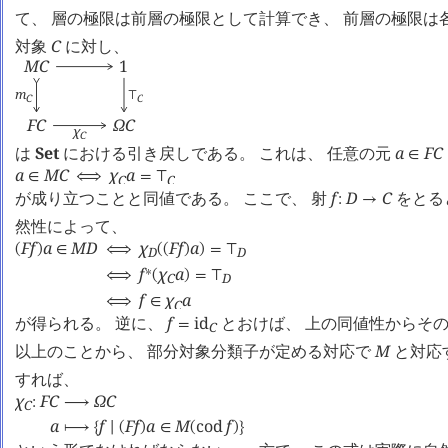
て、 層の極限は前層の極限として計算でき、 前層の極限は
対象
C
に対し、
M
C
1
m
⊤
C
C
F
C
Ω
C
χ
C
は
Set
における引き戻しである。 これは、 任意の元
a
F
C
∈
a
M
C
χ
a
∈
⟺
=
⊤
C
C
が成り立つことと同値である。 ここで、 射
f
D
C
をとる
:
→
然性によって、
F
f
a
M
D
χ
F
f
a
(
)
∈
⟺
(
(
)
)
=
⊤
D
D
f
χ
a
∗
⟺
(
)
=
⊤
C
D
f
χ
a
⟺
∈
C
が得られる。 逆に、
f
id
とおけば、 上の同値性からそ
=
C
以上のことから、 部分対象分類子が定める対応で
M
と対応
すれば、
χ
F
C
Ω
C
:
⟶
C
a
f
F
f
a
M
cod
f
⟼
{
∣
(
)
∈
(
)
}