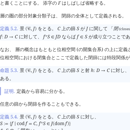
と書くことにする。 添字の
F
はしばしば省略する。
層の圏の部分対象分類子は、 閉篩の全体として定義される。
定義 5.2
.
景
,
J
をとる。
C
上の篩
S
が
J
に関して 「
閉
(close
(
󰒚
)
f
D
C
に対して、
f
S
J
D
ならば
f
S
が成り立つことで
∗
:
→
∈
∈
なお、 層の概念はもともと位相空間 (の開集合系) の上に定
位相空間における閉集合とここで定義した閉篩には特段関係が
命題 5.3
.
景
,
J
をとる。
C
上の篩
S
と射
h
D
C
に対し
(
󰒚
)
:
→
ある。
証明.
定義から容易に分かる。
任意の篩から閉篩を作ることもできる。
定義 5.4
.
景
,
J
をとる。
C
上の篩
S
に対し、
(
󰒚
)
S
f
cod
f
C
,
f
S
J
dom
f
󰂵
∗
:=
{
∣
=
∈
(
)
}