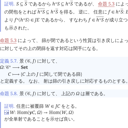
証明.
S
S
であるから
h
S
h
S
であるが、
命題 5.3
によっ
󰂵

∗
∗
⊆
⊆
の閉包をとれば
h
S
h
S
を得る。 逆に、 任意に
f
h
S



∗
∗
∗
⊆
∈
:
より
f
h
S
J
E
であるから、 すなわち
f
h
S
が成り立つ

∗
∗
∗
(
)
∈
∈
も示された。
命題 5.3
によって、 篩が閉であるという性質は引き戻しによっ
に対してその上の閉篩を返す対応は関手になる。
定義 5.7
.
景
,
J
に対して、
(
󰒚
)
Ω
Set
∘
:
󰒚
⟶
C
C
 上の 
J
 に関して閉である篩
⟼
{
}
と定義する。 なお、 射は篩の引き戻しに対応するものとする
命題 5.8
.
景
,
J
に対して、 上記の
Ω
は層である。
(
󰒚
)
証明.
任意に被覆篩
W
J
C
をとる。
∈
-
W
Hom
y
C
,
Ω
Hom
W
,
Ω
∘
:
(
)
→
(
)
♤
が全単射であることを示せば良い。