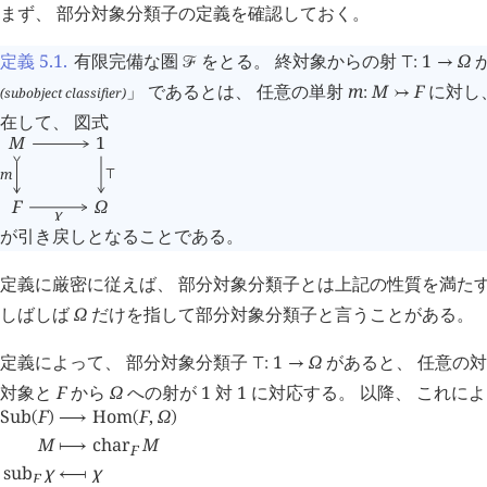
まず、 部分対象分類子の定義を確認しておく。
定義 5.1
.
有限完備な圏
をとる。 終対象からの射
1
Ω
が
󰒝
⊤
:
→
」 であるとは、 任意の単射
m
M
F
に対し
(subobject classifier)
:
↣
在して、 図式
M
1
m
⊤
F
Ω
χ
が引き戻しとなることである。
定義に厳密に従えば、 部分対象分類子とは上記の性質を満た
しばしば
Ω
だけを指して部分対象分類子と言うことがある。
定義によって、 部分対象分類子
1
Ω
があると、 任意の
⊤
:
→
対象と
F
から
Ω
への射が 1 対 1 に対応する。 以降、 これ
Sub
F
Hom
F
,
Ω
(
)
⟶
(
)
M
char
M
⟼
F
sub
χ
χ
⟻
F