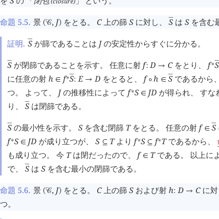
を
S
の 「
閉包
」 という。
(closure)
命題 5.5
.
景
,
J
をとる。
C
上の篩
S
に対し、
S
は
S
を含む

(
󰒚
)
証明.
S
が篩であることは
J
の安定性からすぐに分かる。
󰂵
S
が閉篩であることを示す。 任意に射
f
D
C
をとり、
f
S
󰂵

∗
:
→
に任意の射
h
f
S
E
D
をとると、
f
h
S
であるから


∗
∈
:
→
∘
∈
つ。 よって、
J
の推移性によって
f
S
J
D
が得られ、 すな
∗
∈
り、
S
は閉篩である。
󰂵
S
の最小性を示す。
S
を含む閉篩
T
をとる。 任意の射
f
S
󰂵

∈
f
S
J
D
が成り立つが、
S
T
より
f
S
f
T
であるから、
∗
∗
∗
∈
⊆
⊆
も成り立つ。 今
T
は閉だったので、
f
T
である。 以上に
∈
で、
S
は
S
を含む最小の閉篩である。
󰂵
命題 5.6
.
景
,
J
をとる。
C
上の篩
S
および射
h
D
C
に対
(
󰒚
)
:
→
つ。