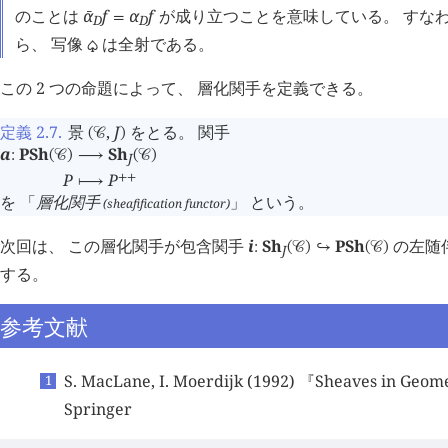
のことは
α
f
α
f
が成り立つことを意味している。 すな
󰔄
=
D
D
ら、 写像
は全射である。
♤
この 2 つの命題によって、 層化関手を定義できる。
定義 2.7
.
景
,
J
をとる。 関手
(
󰒚
)
a
PSh
Sh
:
(
󰒚
)
⟶
(
󰒚
)
J
P
P
+
+
⟼
を 「
層化関手
」 という。
(sheafification functor)
次回は、 この層化関手が包含関手
i
Sh
PSh
の左随
:
(
󰒚
)
↪
(
󰒚
)
J
する。
参考文献
S. MacLane, I. Moerdijk (1992) 『Sheaves in Geom
Springer