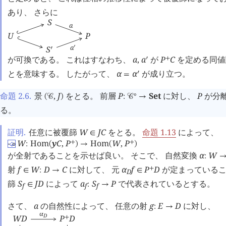
あり、 さらに
S
a
U
P
a
󰎘
S
󰎘
が可換である。 これはすなわち、
a
,
a
が
P
C
を定める同値
󰎘
+
とを意味する。 したがって、
α
α
が成り立つ。
󰎘
=
命題 2.6
.
景
,
J
をとる。 前層
P
Set
に対し、
P
が分
∘
(
󰒚
)
:
󰒚
→
る。
証明.
任意に被覆篩
W
J
C
をとる。
命題 1.13
によって、
∈
-
W
Hom
y
C
,
P
Hom
W
,
P
+
+
∘
:
(
)
→
(
)
♤
が全射であることを示せば良い。 そこで、 自然変換
α
W
:
射
f
W
D
C
に対して、 元
α
f
P
D
が定まっているこ
+
∈
:
→
∈
D
篩
S
J
D
によって
a
S
P
で代表されているとする。
∈
:
→
f
f
f
さて、
a
の自然性によって、 任意の射
g
E
D
に対し、
:
→
α
D
W
D
P
D
+