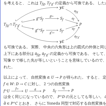
を考えると、 これは
T
,
T
の定義から可換である。 した
f
g
f
g
󰎘
󰎘
y
E
a
󰔌
f
g
g
-
∘
g
S
S
∗
a
f
f
f
T
T
P
∩
f
g
f
g
󰎘
󰎘
a
g
S
S
f
󰎘
∗
󰎘
f
f
󰎘
󰎘
g
-
󰎘
∘
a
󰔌
f
g
󰎘
󰎘
y
E
も可換である。 実際、 中央の六角形は上の図式の外側と同
上下にある部分は
a
,
a
の定義から可換である。 そして
󰔌
󰔌
f
g
f
g
󰎘
󰎘
写像
で移した先が等しいということを意味しているので、
♡
れた。
以上によって、 自然変換
a
U
P
が得られた。 すると、 
󰔄
:
→
f
W
D
C
に対し、 2 つの自然変換
∈
:
→
a
f
-
f
a
∘
S
P
󰔄
f
U
U
P
∗
f
は全く同じになっているので、
P
D
の元としても等しい。
+

α
P
C
とおき、 さらに Yoneda 同型で対応する自然変換
󰔂
+
󰔄
∈