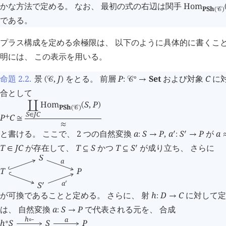
かな方法で定める。 なお、 最初の式の右辺は関手
Hom
PSh
(
󰒚
)
である。
プラス構成を定める余極限は、 以下のように具体的に書くこと
明には、 この表示を用いる。
命題 2.2
.
景
,
J
をとる。 前層
P
Set
および対象
C
に
∘
(
󰒚
)
:
󰒚
→
合として
Hom
S
,
P
󰄘
(
)
PSh
(
󰒚
)
S
J
C
∈
P
C
+
≅
≈
と書ける。 ここで、 2 つの自然変換
a
S
P
,
a
S
P
が
a
󰎘
󰎘
:
→
:
→
T
J
C
が存在して、
T
S
かつ
T
S
が成り立ち、 さらに
󰎘
∈
⊆
⊆
S
a
T
P
a
󰎘
S
󰎘
が可換であることと定める。 さらに、 射
h
D
C
に対して
:
→
は、 自然変換
a
S
P
で代表される元を、 合成
:
→
h
-
a
∘
h
S
S
P
∗