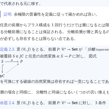
で代表される元に移す。
証明.
余極限の普遍性を定義に従って確かめれば良い。
任意の前層からプラス構成を 1 回行うだけでは層になるとは
る分離前層になることは保証される。 分離前層が層と異なるの
が必ずしも存在するとは限らない点である。
定義 2.3
.
景
,
J
をとる。 前層
P
Set
が 「
分離
∘
(separate
(
󰒚
)
:
󰒚
→
被覆篩
S
J
C
と任意の自然変換
a
S
P
に対し、 図式
∈
:
→
a
S
P
y
C
を可換にする破線の自然変換は存在すれば一意になることであ
層の場合と同様に、 分離性と同値になるいくつかの言い換え
命題 2.4
.
景
,
J
をとる。 前層
P
Set
に対し、 3 条件
∘
(
󰒚
)
:
󰒚
→