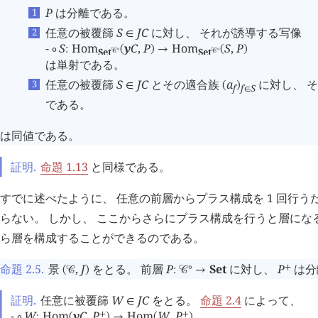
P
は分離である。
任意の被覆篩
S
J
C
に対し、 それが誘導する写像
∈
-
S
Hom
y
C
,
P
Hom
S
,
P
∘
:
(
)
→
(
)
Set
Set
∘
∘
󰒚
󰒚
は単射である。
任意の被覆篩
S
J
C
とその適合族
a
に対し、 
∈
(
)
f
f
S
∈
である。
は同値である。
証明.
命題 1.13
と同様である。
すでに述べたように、 任意の前層からプラス構成を 1 回行
らない。 しかし、 ここからさらにプラス構成を行うと層になる
ら層を構成することができるのである。
命題 2.5
.
景
,
J
をとる。 前層
P
Set
に対し、
P
は分
∘
+
(
󰒚
)
:
󰒚
→
証明.
任意に被覆篩
W
J
C
をとる。
命題 2.4
によって、
∈
-
W
Hom
y
C
,
P
Hom
W
,
P
+
+
∘
:
(
)
→
(
)