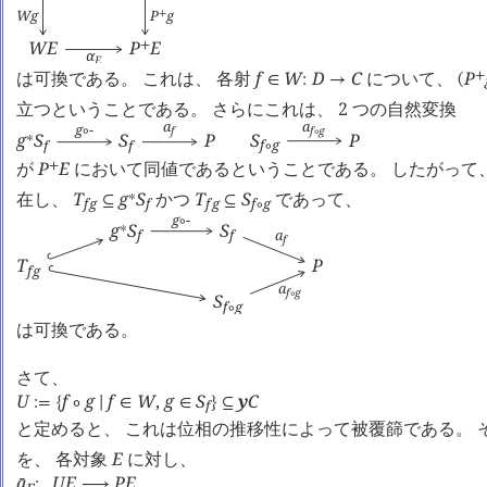
P
g
W
g
+
W
E
P
E
+
α
E
は可換である。 これは、 各射
f
W
D
C
について、
P
+
∈
:
→
(
立つということである。 さらにこれは、 2 つの自然変換
a
a
g
-
f
g
f
∘
∘
S
P
g
S
S
P
∗
f
g
f
f
∘
が
P
E
において同値であるということである。 したがって
+
在し、
T
g
S
かつ
T
S
であって、
∗
⊆
⊆
f
g
f
f
g
f
g
∘
g
-
∘
g
S
S
∗
a
f
f
f
T
P
f
g
a
f
g
∘
S
f
g
∘
は可換である。
さて、
U
f
g
f
W
,
g
S
y
C
:=
{
∘
∣
∈
∈
}
⊆
f
と定めると、 これは位相の推移性によって被覆篩である。 
を、 各対象
E
に対し、
a
U
E
P
E
󰔄
:
⟶