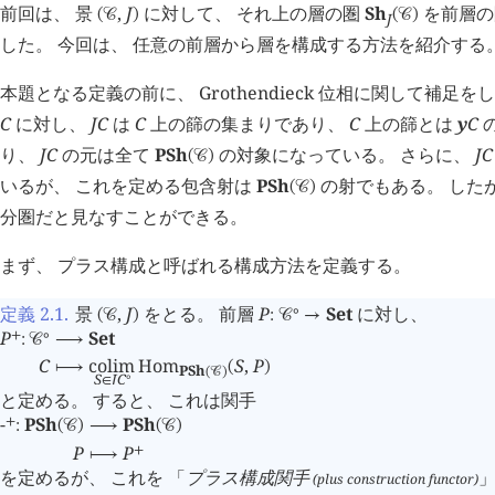
前回は、 景
,
J
に対して、 それ上の層の圏
Sh
を前層の
(
󰒚
)
(
󰒚
)
J
した。 今回は、 任意の前層から層を構成する方法を紹介する
本題となる定義の前に、 Grothendieck 位相に関して補足を
C
に対し、
J
C
は
C
上の篩の集まりであり、
C
上の篩とは
y
C
り、
J
C
の元は全て
PSh
の対象になっている。 さらに、
J
C
(
󰒚
)
いるが、 これを定める包含射は
PSh
の射でもある。 した
(
󰒚
)
分圏だと見なすことができる。
まず、 プラス構成と呼ばれる構成方法を定義する。
定義 2.1
.
景
,
J
をとる。 前層
P
Set
に対し、
∘
(
󰒚
)
:
󰒚
→
P
Set
+
∘
:
󰒚
⟶
C
colim
Hom
S
,
P
⟼
(
)
PSh
(
󰒚
)
S
J
C
∘
∈
と定める。 すると、 これは関手
-
PSh
PSh
+
:
(
󰒚
)
⟶
(
󰒚
)
P
P
+
⟼
を定めるが、 これを 「
プラス構成関手
」
(plus construction functor)