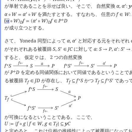
が単射であることを示せば良い。 そこで、 自然変換
α
,
α
y
󰎘
:
α
W
α
W
を満たすとする。 すなわち、 任意の
f
W
󰎘
∘
=
∘
∈
:
α
W
f
α
W
f
P
D
󰎘
+
(
∘
)
=
(
∘
)
∈
♡
D
D
が成り立つとする。
さて、 Yoneda 同型によって
α
,
α
と対応する元をそれぞれ
󰎘
がそれぞれある被覆篩
S
,
S
J
C
に対して
a
S
P
,
a
S
󰎘
󰎘
󰎘
∈
:
→
:
→
すると、 仮定
は、 2 つの自然変換
♡
f
-
f
-
a
a
󰎘
∘
∘
f
S
S
P
f
S
S
P
∗
∗
󰎘
󰎘
が
P
D
を定める同値関係において同値であるということであ
+
る被覆篩
T
J
D
が存在し、
T
f
S
かつ
T
f
S
であっ
∗
∗
󰎘
∈
⊆
⊆
f
f
f
f
-
∘
f
S
S
∗
a
T
P
f
a
󰎘
f
S
S
∗
󰎘
󰎘
f
-
∘
が可換になるということである。 ここで、
U
f
g
f
W
,
g
T
y
C
:=
{
∘
∣
∈
∈
}
⊆
f
と定めると、 これは位相の推移性によって被覆篩になって