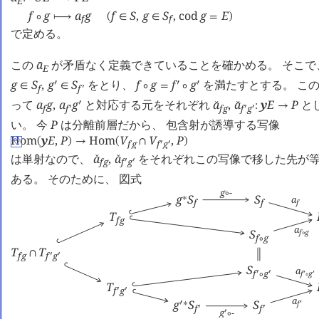
E
f
g
a
g
f
S
,
g
S
,
cod
g
E
∘
⟼
(
∈
∈
=
)
f
f
で定める。
この
a
が矛盾なく定義できていることを確かめる。 そこ
󰔄
E
g
S
,
g
S
をとり、
f
g
f
g
を満たすとする。 このと
󰎘
󰎘
󰎘
∈
∈
∘
=
∘
f
f
󰎘
って
a
g
,
a
g
と対応する元をそれぞれ
a
,
a
y
E
P
と
󰎘
󰔌
󰔌
:
→
f
f
f
g
f
g
󰎘
󰎘
󰎘
い。 今
P
は分離前層だから、 包含射が誘導する写像
Hom
y
E
,
P
Hom
V
V
,
P
(
)
→
(
∩
)
♡
f
g
f
g
󰎘
󰎘
は単射なので、
a
,
a
をそれぞれこの写像で移した先が
󰔌
󰔌
f
g
f
g
󰎘
󰎘
ある。 そのために、 図式
g
-
∘
g
S
S
a
∗
f
f
f
T
f
g
a
S
f
g
∘
f
g
∘
T
T
∩
f
g
f
g
󰎘
󰎘
S
a
f
g
󰎘
󰎘
f
g
∘
󰎘
󰎘
∘
T
f
g
󰎘
󰎘
a
g
S
S
f
󰎘
∗
󰎘
f
f
󰎘
󰎘
g
-
󰎘
∘