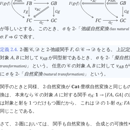
A
B
C
A
B
C
A
C
G
B
F
B
G
B
F
g
f
F
g
f
(
∘
)
(
∘
)
ν
B
C
F
g
G
g
G
g
F
C
G
C
F
C
G
C
σ
σ
C
C
が等しいとする。 このとき、
σ
を 2-「
弛緩自然変換
(lax natural
σ
F
G
で表す。
:
⇒
定義 2.4
.
2-圏
,
と 2-弛緩関手
F
,
G
をとる。 上記
󰒚
󰒛
:
󰒚
→
󰒛
対象
A
,
B
に対して
ν
が同型射であるとき、
σ
を 2-「
擬自然
A
B
」 という。 任意の
の対象
A
,
B
に対して
ν
が
transformation)
󰒚
A
B
に
σ
を 2-「
自然変換
」 という。
(natural transformation)
関手のときと同様、 2-自然変換が
Cat
-豊穣自然変換と同じも
換は、 本来なら
の対象
A
に対する関手
σ
1
F
A
,
G
A
の
󰒚
:
→
[
]
A
は対象と射を 1 つだけもつ圏だから、 これは
の 1-射
σ
F
A
󰒛
:
A
同じことである。
さて、 2-圏においては、 関手も自然変換も、 合成との可換