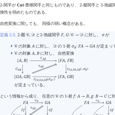
2-関手が
Cat
-豊穣関手と同じものであり、 2-擬関手と 2-弛
換性を弱めたものである。
自然変換に関しても、 同様の弱い概念がある。
定義 2.3
.
2-圏
,
と2-弛緩関手
F
,
G
に対し、
σ
が
󰒚
󰒛
:
󰒚
→
󰒛
の対象
A
に対し、
の 1-射
σ
F
A
G
A
が定まっ
󰒚
󰒛
:
→
A
の対象
A
,
B
に対し、 自然変換
󰒚
F
A
B
A
,
B
F
A
,
F
B
[
]
[
]
ν
A
B
G
c
-
,
σ
(
)
A
B
F
A
,
F
B
,
G
B
B
G
A
,
G
B
F
A
,
G
B
[
]
[
]
c
σ
,
-
(
)
F
A
,
G
A
,
G
B
A
が定まっている。
という情報から成り、 任意の
の 1-射
f
A
B
,
g
B
C
に対
󰒚
:
→
:
→
σ
σ
A
A
F
A
G
A
F
A
G
A
ν
A
B
G
f
F
f
G
f
μ
μ
ν