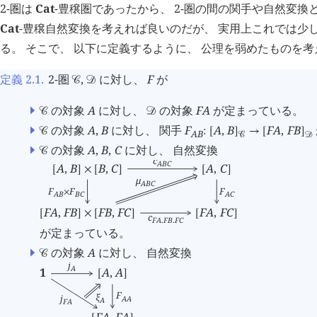
2-圏は
Cat
-豊穣圏であったから、 2-圏の間の関手や自然変換
Cat
-豊穣自然変換を考えれば良いのだが、 実用上これでは少
る。 そこで、 以下に定義するように、 公理を弱めたものを
定義 2.1
.
2-圏
,
に対し、
F
が
󰒚
󰒛
の対象
A
に対し、
の対象
F
A
が定まっている。
󰒚
󰒛
の対象
A
,
B
に対し、 関手
F
A
,
B
F
A
,
F
B
󰒚
:
[
]
→
[
]
A
B
󰒚
󰒛
の対象
A
,
B
,
C
に対し、 自然変換
󰒚
c
A
B
C
A
,
B
B
,
C
A
,
C
[
]
×
[
]
[
]
μ
A
B
C
F
F
F
×
A
B
B
C
A
C
F
A
,
F
B
F
B
,
F
C
F
A
,
F
C
[
]
×
[
]
[
]
c
F
A
,
F
B
,
F
C
が定まっている。
の対象
A
に対し、 自然変換
󰒚
j
A
1
A
,
A
[
]
F
ξ
j
A
A
A
F
A