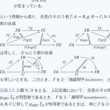
F
A
,
F
A
[
]
が定まっている。
という情報から成り、 任意の
の 1-射
f
A
B
,
g
B
C
,
h
󰒚
:
→
:
→
:
射の合成
F
g
F
g
F
B
F
C
F
B
F
f
F
f
F
h
μ
A
B
C
μ
μ
F
g
f
F
g
f
A
B
D
(
∘
)
(
∘
)
A
C
D
F
A
F
D
F
A
F
h
g
f
F
h
g
f
(
∘
∘
)
(
∘
∘
)
は等しく、 さらに 2-射の合成
F
B
F
B
id
id
F
f
F
f
ξ
μ
A
A
B
B
id
F
A
F
B
F
A
F
B
F
f
F
f
も等しいとする。 このとき、
F
を 2-「
弛緩関手
」 
(lax functor)
定義 2.2
.
2-圏
,
をとる。 上記定義において、 任意の
の
󰒚
󰒛
󰒚
μ
,
ξ
が同型射であるとき、
F
を 2-「
擬関手
」
(pseudofunctor)
A
B
C
A
A
,
B
,
C
に対して
μ
,
ξ
が恒等射であるときは、 単に
F
を 2
A
B
C
A