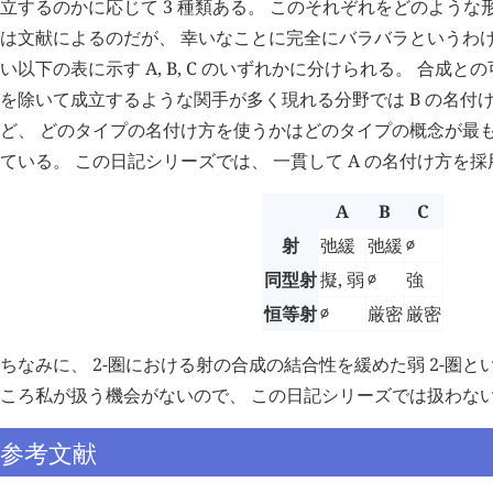
立するのかに応じて 3 種類ある。 このそれぞれをどのよう
は文献によるのだが、 幸いなことに完全にバラバラというわけ
い以下の表に示す A, B, C のいずれかに分けられる。 合成と
を除いて成立するような関手が多く現れる分野では B の名付
ど、 どのタイプの名付け方を使うかはどのタイプの概念が最
ている。 この日記シリーズでは、 一貫して A の名付け方を
A
B
C
射
弛緩
弛緩
∅
同型射
擬, 弱
∅
強
恒等射
∅
厳密
厳密
ちなみに、 2-圏における射の合成の結合性を緩めた弱 2-圏と
ころ私が扱う機会がないので、 この日記シリーズでは扱わな
参考文献