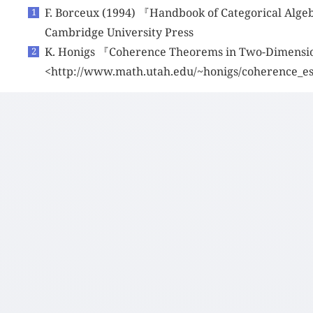
F. Borceux (1994) 『Handbook of Categorical Alg
Cambridge University Press
K. Honigs 『Coherence Theorems in Two-Dimensi
<http://www.math.utah.edu/~honigs/coherence_es