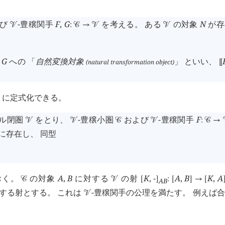
よび
-豊穣関手
F
,
G
を考える。 ある
の対象
N
が存
󰒭
:
󰒚
→
󰒭
󰒭
ら
G
への 「
自然変換対象
」 といい、
(natural transformation object)
⟦
ように定式化できる。
ダル閉圏
をとり、
-豊穣小圏
および
-豊穣関手
F
󰒭
󰒭
󰒚
󰒭
:
󰒚
→
に存在し、 同型
おく。
の対象
A
,
B
に対する
の射
K
,
-
A
,
B
K
,
A
󰒚
󰒭
[
]
:
[
]
→
[
A
B
する射とする。 これは
-豊穣関手の公理を満たす。 例えば
󰒭