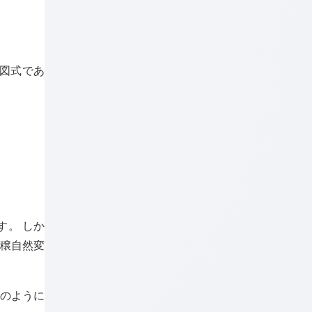
す図式であ
す。 しか
豊穣自然変
下のように