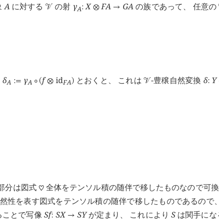
象
A
に対する
の射
γ
X
F
A
G
A
の族であって、 任意の
󰒭
:
⊗
→
A
て
δ
γ
f
id
とおくと、 これは
-豊穣自然変換
δ
Y
:=
∘
(
⊗
)
󰒭
:
A
A
F
A
形部分は図式
全体をテンソル積の随伴で移したものなので可換
♡
然性を表す図式をテンソル積の随伴で移したものであるので
ることで写像
S
f
S
X
S
Y
が定まり、 これにより
S
は関手にな
:
→