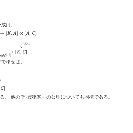
合成は、
K
,
A
A
,
C
[
]
⊗
[
]
c
K
A
C
K
,
C
[
]
id
⊗
)
B
]
伴で移せば、
A
C
C
]
る。 他の
-豊穣関手の公理についても同様である。
󰒭