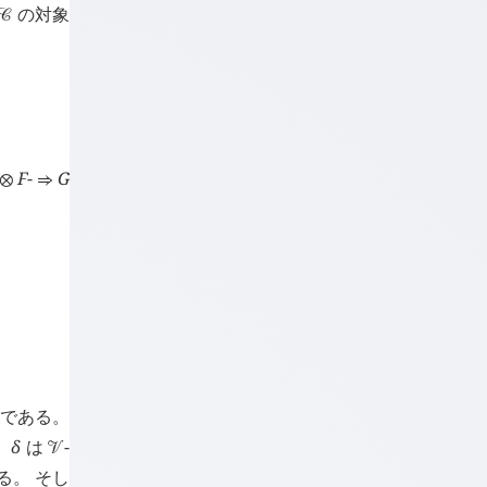
の対象
󰒚
F
-
G
⊗
⇒
である。
、
δ
は
-
󰒭
る。 そし