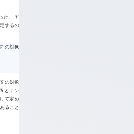
った。
󰒭
仮定するの
の対象
󰒭
の対象
󰒚
F
B
とテン
して定め
であること