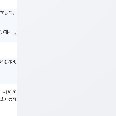
在して、
F
,
G
⟧
󰒚
→
󰒛
を考え
󰒭
K
,
B
]
⊸
[
]
合成との可