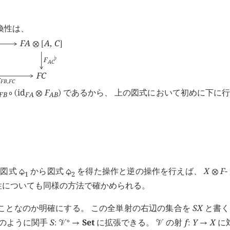
換性は、
F
A
A
,
C
⊗
[
]
F
♭
A
C
F
C
ε
F
B
,
F
C
id
F
であるから、 上の図式において初めに下に
∘
(
⊗
)
F
B
F
A
A
B
 図式
から図式
を得た操作と逆の操作を行えば、
X
F
-
♤
♤
⊗
1
2
性についても同様の方法で確かめられる。
ことなのか明確にする。 この全単射の右辺の集合を
S
X
と書く
下のように関手
S
Set
に拡張できる。
の射
f
Y
X
に
∘
:
󰒭
→
󰒭
:
→