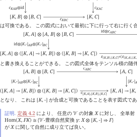
c
id
c
⊗
K
A
B
K
A
C
K
,
B
B
,
C
K
,
C
[
]
⊗
[
]
[
]
c
K
B
C
は可換である。 この図式において最初に下に行って右に行く
id
c
⊗
A
B
C
K
,
A
A
,
B
B
,
C
[
]
⊗
[
]
⊗
[
]
id
K
,
-
K
,
-
⊗
[
]
⊗
[
]
A
B
B
C
K
,
A
K
,
A
K
,
B
K
,
B
K
,
C
[
]
⊗
(
[
]
⊸
[
]
)
⊗
(
[
]
⊸
[
]
)
ε
ε
∘
(
K
,
B
,
K
,
C
K
,
A
,
K
,
[
]
[
]
[
]
[
と書き換えることができる。 この図式全体をテンソル積の随
c
A
B
C
A
,
B
B
,
C
A
,
C
[
]
⊗
[
]
[
]
K
,
-
K
,
-
K
,
-
[
]
⊗
[
]
[
]
A
B
B
C
K
,
A
K
,
B
K
,
B
K
,
C
K
,
A
K
,
(
[
]
⊸
[
]
)
⊗
(
[
]
⊸
[
]
)
[
]
⊸
[
c
K
,
A
,
K
,
B
,
K
,
C
[
]
[
]
[
]
となり、 これは
K
,
-
が合成と可換であることを表す図式であ
[
]
証明.
定義 4.2
により、 任意の
の対象
X
に対し、 全単射
󰒭
Hom
X
,
F
K
-豊穣自然変換 
γ
X
K
,
-
F
(
)
≅
{
󰒭
:
⊗
[
]
⇒
}
が
X
に関して自然に成り立てば良い。