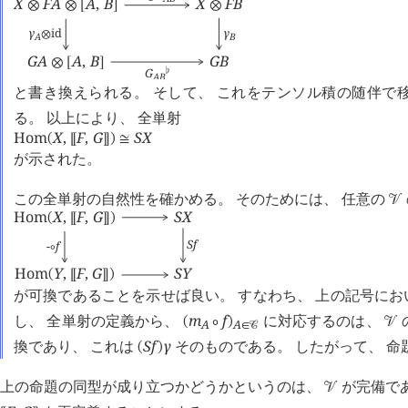
X
F
A
A
,
B
X
F
B
⊗
⊗
[
]
⊗
γ
γ
id
⊗
B
A
G
A
A
,
B
G
B
⊗
[
]
G
♭
A
B
と書き換えられる。 そして、 これをテンソル積の随伴で
る。 以上により、 全単射
Hom
X
,
F
,
G
S
X
(
⟦
⟧
)
≅
が示された。
この全単射の自然性を確かめる。 そのためには、 任意の
󰒭
Hom
X
,
F
,
G
S
X
(
⟦
⟧
)
S
f
-
f
∘
Hom
Y
,
F
,
G
S
Y
(
⟦
⟧
)
が可換であることを示せば良い。 すなわち、 上の記号にお
し、 全単射の定義から、
m
f
に対応するのは、
(
∘
)
󰒭
A
A
∈
󰒚
換であり、 これは
S
f
γ
そのものである。 したがって、 
(
)
上の命題の同型が成り立つかどうかというのは、
が完備で
󰒭