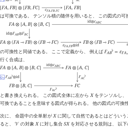
F
A
,
F
B
F
B
,
F
C
F
A
,
F
B
[
]
⊗
[
]
[
]
c
F
A
,
F
B
,
F
C
は可換である。 テンソル積の随伴を用いると、 この図式の可
id
c
⊗
A
B
C
F
A
A
,
B
B
,
C
⊗
[
]
⊗
[
]
id
F
F
⊗
⊗
A
B
B
C
F
A
F
A
F
B
F
B
F
C
F
B
F
B
F
C
⊗
(
⊸
)
⊗
(
⊸
)
⊗
(
⊸
)
ε
id
⊗
F
A
,
F
B
の可換性と同値である。 ここで定義から、 例えば
F
ε
♭
=
A
B
F
A
,
行く合成は、
id
c
⊗
A
B
C
F
A
A
,
B
B
,
C
F
A
A
,
C
⊗
[
]
⊗
[
]
⊗
[
]
F
id
F
♭
♭
⊗
♤
A
B
A
C
2
F
B
B
,
C
F
C
⊗
[
]
F
♭
B
C
と書き換えられる。 この図式全体に左から
X
をテンソルし、
可換であることを意味する図式が得られる。 他の図式の可換
次に、 命題中の全単射が
X
に関して自然であるとはどういう
ると、
の対象
X
に対し集合
S
X
を対応させる規則は、 以
󰒭