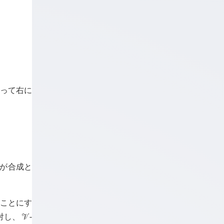
行って右に
が合成と
ことにす
対し、
-
󰒭