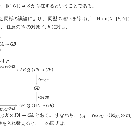
m
-
,
F
,
G
S
が存在するということである。
(
⟦
⟧
)
⇒
証明と同様の議論により、 同型の違いを除けば、
Hom
X
,
F
,
G
(
⟦
⟧
)
、 任意の
の対象
A
,
B
に対し、
󰒚
B
F
A
G
B
⊸
B
移すと、
id
⊗
F
A
,
F
B
F
B
F
B
G
B
⊗
(
⊸
)
ε
F
B
,
G
B
G
B
ε
G
A
,
G
B
G
A
G
A
G
B
⊗
(
⊸
)
id
⊗
F
A
,
G
A
γ
X
F
A
G
A
とおく。 すなわち、
γ
ε
id
m
:
⊗
→
=
∘
(
⊗
A
A
F
A
,
G
A
F
A
番を入れ替えると、 上の図式は、