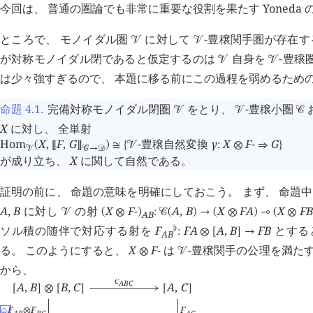
今回は、 普通の圏論でも非常に重要な役割を果たす Yoned
ところで、 モノイダル圏
に対して
-豊穣関手圏が存在
󰒭
󰒭
が対称モノイダル閉であると仮定するのは
自身を
-豊穣
󰒭
󰒭
は少々強すぎるので、 本題に移る前にこの過程を弱めるため
命題 4.1
.
完備対称モノイダル閉圏
をとり、
-豊穣小圏
󰒭
󰒭
󰒚
X
に対し、 全単射
Hom
X
,
F
,
G
-豊穣自然変換 
γ
X
F
-
G
(
⟦
⟧
)
≅
{
󰒭
:
⊗
⇒
}
󰒭
󰒚
→
󰒛
が成り立ち、
X
に関して自然である。
証明の前に、 命題の意味を明確にしておこう。 まず、 命題
A
,
B
に対し
の射
X
F
-
A
,
B
X
F
A
X
F
B
󰒭
(
⊗
)
:
󰒚
(
)
→
(
⊗
)
⊸
(
⊗
A
B
ソル積の随伴で対応する射を
F
F
A
A
,
B
F
B
とする
♭
:
⊗
[
]
→
A
B
る。 このようにすると、
X
F
-
は
-豊穣関手の公理を満たす
⊗
󰒭
から、
c
A
B
C
A
,
B
B
,
C
A
,
C
[
]
⊗
[
]
[
]
F
F
F
♤
⊗
A
B
B
C
A
C
1