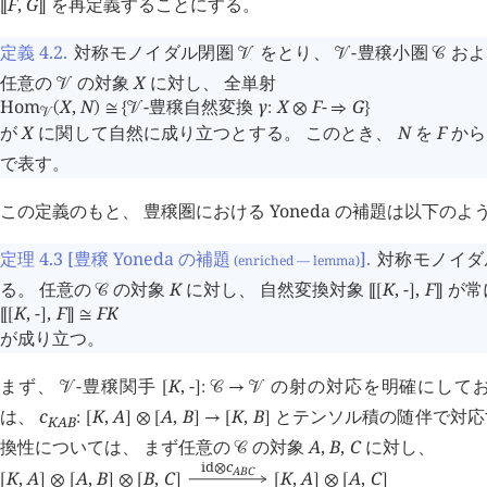
F
,
G
を再定義することにする。
⟦
⟧
定義 4.2
.
対称モノイダル閉圏
をとり、
-豊穣小圏
お
󰒭
󰒭
󰒚
任意の
の対象
X
に対し、 全単射
󰒭
Hom
X
,
N
-豊穣自然変換 
γ
X
F
-
G
(
)
≅
{
󰒭
:
⊗
⇒
}
󰒭
が
X
に関して自然に成り立つとする。 このとき、
N
を
F
か
で表す。
この定義のもと、 豊穣圏における Yoneda の補題は以下の
定理 4.3
[豊穣 Yoneda の補題
]
.
対称モノイ
(enriched — lemma)
る。 任意の
の対象
K
に対し、 自然変換対象
K
,
-
,
F
が常
󰒚
⟦
[
]
⟧
K
,
-
,
F
F
K
⟦
[
]
⟧
≅
が成り立つ。
まず、
-豊穣関手
K
,
-
の射の対応を明確にして
󰒭
[
]
:
󰒚
→
󰒭
は、
c
K
,
A
A
,
B
K
,
B
とテンソル積の随伴で対応
:
[
]
⊗
[
]
→
[
]
K
A
B
換性については、 まず任意の
の対象
A
,
B
,
C
に対し、
󰒚
id
c
⊗
A
B
C
K
,
A
A
,
B
B
,
C
K
,
A
A
,
C
[
]
⊗
[
]
⊗
[
]
[
]
⊗
[
]