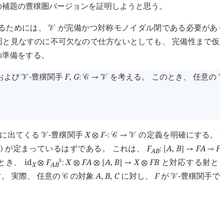
a の補題の豊穣圏バージョンを証明しようと思う。
するためには、
が完備かつ対称モノイダル閉である必要があ
󰒭
圏と見なすのに不可欠なので仕方ないとしても、 完備性まで
の準備をする。
および
-豊穣関手
F
,
G
を考える。 このとき、 任意の
󰒭
:
󰒚
→
󰒭
中に出てくる
-豊穣関手
X
F
-
の定義を明確にする。
󰒭
⊗
:
󰒚
→
󰒭
が定まっているはずである。 これは、
F
A
,
B
F
A
)
:
[
]
→
⊸
A
B
とき、
id
F
X
F
A
A
,
B
X
F
B
と対応する射と
♭
⊗
:
⊗
⊗
[
]
→
⊗
X
A
B
。 実際、 任意の
の対象
A
,
B
,
C
に対し、
F
が
-豊穣関手
󰒚
󰒭