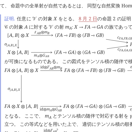
て、 命題中の全単射が自然であるとは、 同型な自然変換
Ho
証明.
任意に
の対象
X
をとる。
8 月 2 日
の命題 2 の
󰒭
の対象
A
に対する
の射
m
X
F
A
G
A
の族であって
󰒚
󰒭
:
→
⊸
A
F
m
⊗
A
B
B
A
,
B
X
F
A
F
B
F
B
G
B
[
]
⊗
(
⊸
)
⊗
(
⊸
)
c
F
A
,
F
B
,
G
σ
A
,
B
,
X
[
]
c
F
A
,
G
A
,
G
X
A
,
B
F
A
G
A
G
A
G
B
⊗
[
]
(
⊸
)
⊗
(
⊸
)
m
G
⊗
A
A
B
が可換になるものである。 この図式をテンソル積の随伴で
ε
id
F
m
⊗
⊗
A
B
B
F
A
A
,
B
X
F
A
F
A
F
B
F
B
G
B
⊗
[
]
⊗
⊗
(
⊸
)
⊗
(
⊸
)
σ
A
,
B
,
X
[
]
F
A
X
A
,
B
F
A
F
A
G
A
G
A
G
B
⊗
⊗
[
]
⊗
(
⊸
)
⊗
(
⊸
)
id
m
G
ε
⊗
⊗
A
A
B
となる。 ここで、
m
とテンソル積の随伴で対応する射を
A
立つ。 この等式などを用いた上で、 適切にテンソル積の順
id
F
♭
⊗
A
B