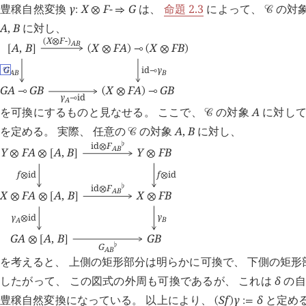
豊穣自然変換
γ
X
F
-
G
は、
命題 2.3
によって、
の対
:
⊗
⇒
󰒚
A
,
B
に対し、
X
F
-
(
⊗
)
A
B
A
,
B
X
F
A
X
F
B
[
]
(
⊗
)
⊸
(
⊗
)
id
γ
G
♡
⊸
B
A
B
G
A
G
B
X
F
A
G
B
⊸
(
⊗
)
⊸
γ
id
⊸
A
を可換にするものと見なせる。 ここで、
の対象
A
に対し
󰒚
を定める。 実際、 任意の
の対象
A
,
B
に対し、
󰒚
id
F
♭
⊗
A
B
Y
F
A
A
,
B
Y
F
B
⊗
⊗
[
]
⊗
f
id
f
id
⊗
⊗
id
F
♭
⊗
A
B
X
F
A
A
,
B
X
F
B
⊗
⊗
[
]
⊗
γ
γ
id
⊗
B
A
G
A
A
,
B
G
B
⊗
[
]
G
♭
A
B
を考えると、 上側の矩形部分は明らかに可換で、 下側の矩
したがって、 この図式の外周も可換であるが、 これは
δ
の自
豊穣自然変換になっている。 以上により、
S
f
γ
δ
と定め
(
)
:=