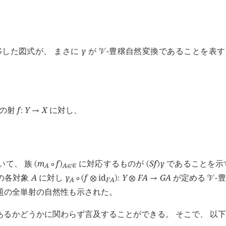
移した図式が、 まさに
γ
が
-豊穣自然変換であることを表
󰒭
の射
f
Y
X
に対し、
:
→
いて、 族
m
f
に対応するものが
S
f
γ
であることを示
(
∘
)
(
)
A
A
∈
󰒚
の各対象
A
に対し
γ
f
id
Y
F
A
G
A
が定める
-
∘
(
⊗
)
:
⊗
→
󰒭
A
F
A
命題の全単射の自然性も示された。
あるかどうかに関わらず言及することができる。 そこで、 以