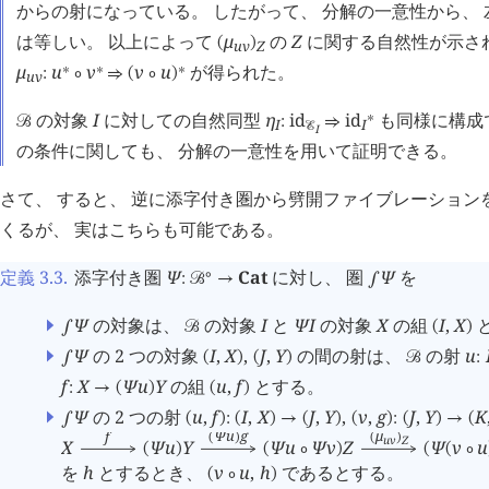
からの射になっている。 したがって、 分解の一意性から、 
は等しい。 以上によって
μ
の
Z
に関する自然性が示され
(
)
u
v
Z
μ
u
v
v
u
が得られた。
∗
∗
∗
:
∘
⇒
(
∘
)
u
v
の対象
I
に対しての自然同型
η
id
id
も同様に構成
∗
󰒙
:
⇒
I
I
󰒜
I
の条件に関しても、 分解の一意性を用いて証明できる。
さて、 すると、 逆に添字付き圏から劈開ファイブレーション
くるが、 実はこちらも可能である。
定義 3.3
.
添字付き圏
Ψ
Cat
に対し、 圏
Ψ
を
∘
:
󰒙
→
∫
Ψ
の対象は、
の対象
I
と
Ψ
I
の対象
X
の組
I
,
X
∫
󰒙
(
)
Ψ
の 2 つの対象
I
,
X
,
J
,
Y
の間の射は、
の射
u
∫
(
)
(
)
󰒙
:
f
X
Ψ
u
Y
の組
u
,
f
とする。
:
→
(
)
(
)
Ψ
の 2 つの射
u
,
f
I
,
X
J
,
Y
,
v
,
g
J
,
Y
K
∫
(
)
:
(
)
→
(
)
(
)
:
(
)
→
(
μ
Ψ
u
g
f
(
)
(
)
u
v
Z
X
Ψ
u
Y
Ψ
u
Ψ
v
Z
Ψ
v
u
(
)
(
∘
)
(
(
∘
を
h
とするとき、
v
u
,
h
であるとする。
(
∘
)