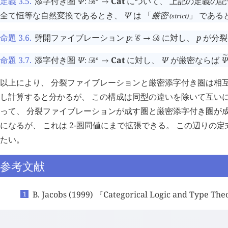
定義 3.5
.
添字付き圏
Ψ
Cat
について、 上記の定義の
:
󰒙
→
全て恒等な自然変換であるとき、
Ψ
は 「
厳密
」 である
(strict)
命題 3.6
.
劈開ファイブレーション
p
に対し、
p
が分裂
:
󰒜
→
󰒙
命題 3.7
.
添字付き圏
Ψ
Cat
に対し、
Ψ
が厳密ならば
󰂡
∘
:
󰒙
→
以上により、 分裂ファイブレーションと厳密添字付き圏は相互
し計算すると分かるが、 この構成は同型の違いを除いて互いに
って、 分裂ファイブレーションが成す圏と厳密添字付き圏が
になるが、 これは 2-圏同値にまで拡張できる。 この辺りの
たい。
参考文献
B. Jacobs (1999) 『Categorical Logic and Type Th