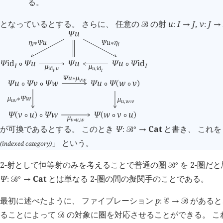
る。
となっているとする。 さらに、 任意の
の射
u
I
J
,
v
J
󰒙
:
→
:
→
Ψ
u
η
Ψ
u
Ψ
u
η
∗
∗
I
I
Ψ
id
Ψ
u
Ψ
u
Ψ
u
Ψ
id
∘
∘
I
I
μ
μ
id
,
u
u
,
id
I
I
Ψ
u
μ
∗
v
w
Ψ
u
Ψ
v
Ψ
w
Ψ
u
Ψ
w
v
∘
∘
∘
(
∘
)
μ
Ψ
w
μ
∗
u
v
u
,
w
v
∘
Ψ
v
u
Ψ
w
Ψ
w
v
u
(
∘
)
∘
(
∘
∘
)
μ
v
u
,
w
∘
が可換であるとする。 このとき
Ψ
Cat
と書き、 これ
∘
:
󰒙
→
」 という。
(indexed category)
2-射として恒等射のみを考えることで普通の圏
を 2-圏だ
∘
󰒙
Ψ
Cat
とは単なる 2-圏の間の擬関手のことである。
∘
:
󰒙
→
最初に述べたように、 ファイブレーション
p
があると
:
󰒜
→
󰒙
ることによって
の対象に圏を対応させることができる。 こ
󰒙