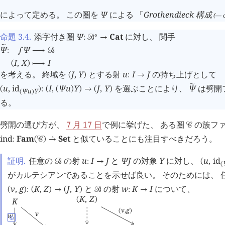
によって定める。 この圏を
Ψ
による 「
Grothendieck 構成
(— c
命題 3.4
.
添字付き圏
Ψ
Cat
に対し、 関手
∘
:
󰒙
→
Ψ
Ψ
󰂡
:
∫
⟶
󰒙
I
,
X
I
(
)
⟼
を考える。 終域を
J
,
Y
とする射
u
I
J
の持ち上げとして
(
)
:
→
u
,
id
I
,
Ψ
u
Y
J
,
Y
を選ぶことにより、
Ψ
は劈開
󰂡
(
)
:
(
(
)
)
→
(
)
Ψ
u
Y
(
)
る。
劈開の選び方が、
7 月 17 日
で例に挙げた、 ある圏
の族フ
󰒚
ind
Fam
Set
と似ていることにも注目すべきだろう。
:
(
󰒚
)
→
󰔊
証明.
任意の
の射
u
I
J
と
Ψ
J
の対象
Y
に対し、
u
,
id
󰒙
:
→
(
(
がカルテシアンであることを示せば良い。 そのためには、 
v
,
g
K
,
Z
J
,
Y
と
の射
w
K
I
について、
(
)
:
(
)
→
(
)
󰒙
:
→
K
,
Z
K
(
)
v
,
g
(
)
v
w
♤