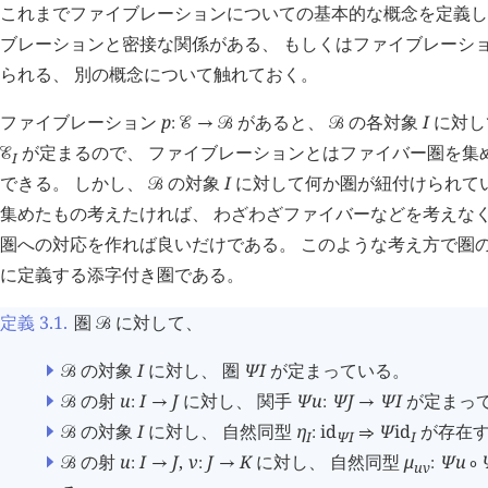
これまでファイブレーションについての基本的な概念を定義して
ブレーションと密接な関係がある、 もしくはファイブレーシ
られる、 別の概念について触れておく。
ファイブレーション
p
があると、
の各対象
I
に対し
:
󰒜
→
󰒙
󰒙
が定まるので、 ファイブレーションとはファイバー圏を集
󰒜
I
できる。 しかし、
の対象
I
に対して何か圏が紐付けられてい
󰒙
集めたもの考えたければ、 わざわざファイバーなどを考えなく
圏への対応を作れば良いだけである。 このような考え方で圏の
に定義する添字付き圏である。
定義 3.1
.
圏
に対して、
󰒙
の対象
I
に対し、 圏
Ψ
I
が定まっている。
󰒙
の射
u
I
J
に対し、 関手
Ψ
u
Ψ
J
Ψ
I
が定まっ
󰒙
:
→
:
→
の対象
I
に対し、 自然同型
η
id
Ψ
id
が存在
󰒙
:
⇒
I
Ψ
I
I
の射
u
I
J
,
v
J
K
に対し、 自然同型
μ
Ψ
u
󰒙
:
→
:
→
:
∘
u
v