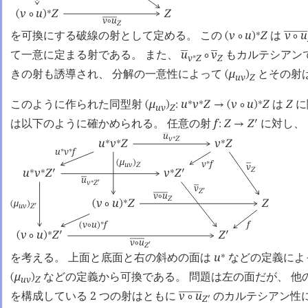
v
u
Z
Z
∗
(
∘
)
v
u

∘
Z
を可換にする破線の射として定める。 この
v
u
Z
は
v
u
∗

(
∘
)
∘
て一意に定まる射である。 また、
u
v
もカルテシアン


∘
v
Z
Z
∗
きの射も誘導され、 分解の一意性によって
μ
とその射
(
)
u
v
Z
このように作られた同型射
μ
u
v
Z
v
u
Z
は
Z
に
∗
∗
∗
(
)
:
→
(
∘
)
u
v
Z
は以下のように確かめられる。 任意の射
f
Z
Z
に対し、
󰎘
:
→
u

v
Z
∗
u
v
Z
v
Z
∗
∗
∗
u
v
f
∗
∗
μ
v
f
(
)
∗
u
v
Z
v

Z
u
v
Z
v
Z
∗
∗
󰎘
∗
󰎘
u
󰂵
v
Z
∗
󰎘
v

Z
󰎘
v
u

∘
Z
v
u
Z
Z
∗
μ
(
∘
)
(
)
u
v
Z
󰎘
f
v
u
f
∗
(
∘
)
v
u
Z
Z
∗
󰎘
󰎘
(
∘
)
v
u

∘
Z
󰎘
を考える。 上面と底面と右の斜めの面は
u
などの定義によ
∗
μ
などの定義から可換である。 問題は左の面だが、 他
(
)
u
v
Z
を構成している 2 つの射はともに
v
u
のカルテシアン性

∘
Z
󰎘