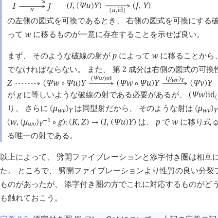
I
,
Ψ
u
Y
J
,
Y
I
J
(
(
)
)
(
)
u
u
,
id
(
)
の左側の図式を可換であるとき、 右側の図式を可換にする
って
w
に移るものが一意に存在することを示せば良い。
まず、 そのような破線の射が
p
によって
w
に移ることから、
でなければならない。 また、 第 2 成分は右側の図式の可換
μ
Ψ
w
id
(
)
(
)
w
v
Y
Z
Ψ
w
Ψ
u
Y
Ψ
w
Ψ
u
Y
Ψ
v
Y
(
∘
)
(
∘
)
(
)
が
g
に等しいような破線の射である必要があるが、
Ψ
w
id
(
)
(
り、 さらに
μ
は同型射だから、 そのような射は
μ
(
)
(
)
w
v
Y
w
v
Y
1
w
,
μ
g
K
,
Z
I
,
Ψ
u
Y
は、
p
で
w
に移り式
−
(
(
)
∘
)
:
(
)
→
(
(
)
)
w
v
Y
る唯一の射である。
以上によって、 劈開ファイブレーションと添字付き圏は相互
た。 ところで、 劈開ファイブレーションより性質の良い分裂
ものがあったが、 添字付き圏の方でこれに対応するものがど
も触れておこう。
∘