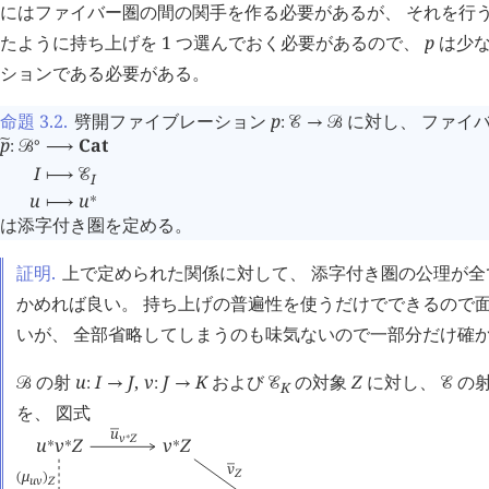
にはファイバー圏の間の関手を作る必要があるが、 それを行
たように持ち上げを 1 つ選んでおく必要があるので、
p
は少な
ションである必要がある。
命題 3.2
.
劈開ファイブレーション
p
に対し、 ファイ
:
󰒜
→
󰒙
p
Cat
∘
󰂡
:
󰒙
⟶
I
⟼
󰒜
I
u
u
∗
⟼
は添字付き圏を定める。
証明.
上で定められた関係に対して、 添字付き圏の公理が
かめれば良い。 持ち上げの普遍性を使うだけでできるので
いが、 全部省略してしまうのも味気ないので一部分だけ確
の射
u
I
J
,
v
J
K
および
の対象
Z
に対し、
の
󰒙
:
→
:
→
󰒜
󰒜
K
を、 図式
u
󰂵
v
Z
∗
u
v
Z
v
Z
∗
∗
∗
v

Z
μ
(
)
u
v
Z