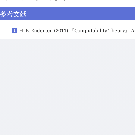
参考文献
H. B. Enderton (2011) 『Computability Theory』 A