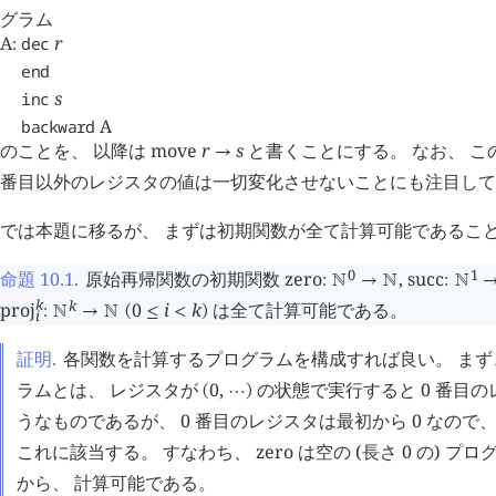
グラム
A
r
dec
:
end
s
inc
A
backward
のことを、 以降は
move
r
s
と書くことにする。 なお、 
→
番目以外のレジスタの値は一切変化させないことにも注目して
では本題に移るが、 まずは初期関数が全て計算可能であるこ
0
1
命題 10.1
.
原始再帰関数の初期関数
zero
,
succ
:
󱀍
→
󱀍
:
󱀍
k
k
proj
0
i
k
は全て計算可能である。
:
󱀍
→
󱀍
(
≤
<
)
i
証明.
各関数を計算するプログラムを構成すれば良い。 ま
ラムとは、 レジスタが
0
,
の状態で実行すると 0 番目の
(
⋯
)
うなものであるが、 0 番目のレジスタは最初から 0 なので
これに該当する。 すなわち、
zero
は空の (長さ 0 の) 
から、 計算可能である。