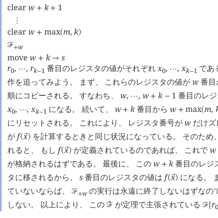
clear
w
k
1
+
+
⋮
clear
w
max
m
,
k
+
(
)
󰒝
w
+
move
w
k
s
+
→
r
,
,
r
番目のレジスタの値がそれぞれ
x
,
,
x
であ
⋯
⋯
0
k
1
0
k
1
−
−
作を追ってみよう。 まず、 これらのレジスタの値が
w
番目
順にコピーされる。 すなわち、
w
,
,
w
k
1
番目のレジ
⋯
+
−
x
,
,
x
になる。 続いて、
w
k
番目から
w
max
m
,
⋯
+
+
(
0
k
1
−
にリセットされる。 これにより、 レジスタ番号が
w
だけズ
が
f
x
を計算するときと同じ状況になっている。 そのため
󰕷
(
)
れると、 もし
f
x
が定義されているのであれば、 これで
w
󰕷
(
)
が格納されるはずである。 最後に、 この
w
k
番目のレジ
+
タに移されるから、
s
番目のレジスタの値は
f
x
になる。 
󰕷
(
)
ていないならば、
の実行は永遠に終了しないはずなので
󰒝
w
+
しない。 以上により、 この
が定理で主張されている
r
󰔃
󰒝
󰒝
[