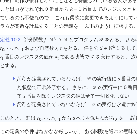
の値に動作が依存しないことなども保証されている必要がある。
力と出力がそれぞれ 0 番目から
k
1
番目までのレジスタと
k
−
ているのも不便なので、 これも柔軟に変更できるようにしてお
ラムが関数を計算することの定義を、 以下のように拡張する
k
定義 10.2
.
部分関数
f
とプログラム
をとる。 さら
:
󱀍
→
󱀍
󰒝
󰔇
k
r
,
,
r
および自然数
s
,
t
をとる。 任意の
x
に対して
󰕷
⋯
∈
󱀍
0
k
1
−
r
番目のレジスタの値が
x
である状態で
を実行すると、 次
󰒝
i
i
とする。
f
x
が定義されているならば、
の実行後に
s
番目の
󰕷
(
)
󰒝
た状態で正常終了する。 さらに、
の実行中に
0
番
󰒝
て
s
番目を除くレジスタの値は全て一切変化しない。
f
x
が定義されていないならば、
の実行は永遠に終
󰕷
(
)
󰒝
このとき、
は
r
,
,
r
から
s
へ
t
を保ちながら
f
を 「
計
󰒝
⋯
0
k
1
−
この定義の条件はなかなか厳しいが、 ある関数を通常の意味