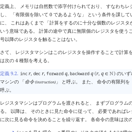
定義上、 メモリは自然数で添字付けられており、 すなわちレ
し、 「有限個を除いて 0 であるような」 という条件を課し
に、 これはあくまで 「計算をするのに十分な個数のレジスタ
いう意味である。 計算の途中で真に無限個のレジスタを使うこ
号以降のレジスタを触ることはない。
さて、 レジスタマシンはこのレジスタを操作することで計算を
は次の 4 種類を考える。
定義 9.2
.
r
,
r
,
q
,
q
r
,
q
のいず
inc
dec
forward
backward
(
∈
󱀍
)
マシンの 「
命令
」 と呼ぶ。 また、 命令の有限列を 
(instruction)
呼ぶ。
レジスタマシンはプログラムを渡されると、 まずプログラムの最初
る。 以降は、 そのときに見た命令に従って、 必要であれば
に次に見る命令を決めることを繰り返す。 各命令の意味は次