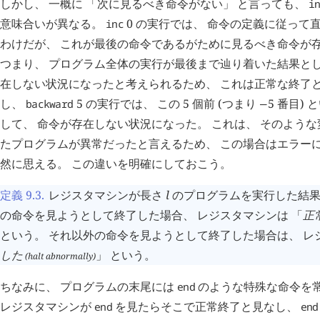
しかし、 一概に 「次に見るべき命令がない」 と言っても、
i
意味合いが異なる。
0
の実行では、 命令の定義に従って
inc
わけだが、 これが最後の命令であるがために見るべき命令が
つまり、 プログラム全体の実行が最後まで辿り着いた結果と
在しない状況になったと考えられるため、 これは正常な終了と
し、
5
の実行では、 この 5 個前 (つまり
5
番目) 
backward
−
して、 命令が存在しない状況になった。 これは、 そのよう
たプログラムが異常だったと言えるため、 この場合はエラー
然に思える。 この違いを明確にしておこう。
定義 9.3
.
レジスタマシンが長さ
l
のプログラムを実行した結
の命令を見ようとして終了した場合、 レジスタマシンは 「
正
という。 それ以外の命令を見ようとして終了した場合は、 レ
した
」 という。
(halt abnormally)
ちなみに、 プログラムの末尾には
のような特殊な命令を
end
レジスタマシンが
を見たらそこで正常終了と見なし、
end
end