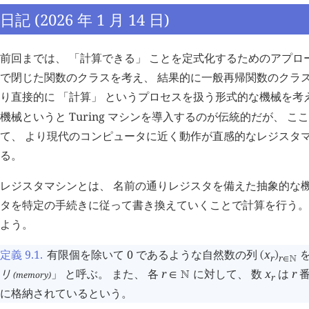
日記 (2026 年 1 月 14 日)
前回までは、 「計算できる」 ことを定式化するためのアプロ
で閉じた関数のクラスを考え、 結果的に一般再帰関数のクラス
り直接的に 「計算」 というプロセスを扱う形式的な機械を考
機械というと Turing マシンを導入するのが伝統的だが、 ここでは
て、 より現代のコンピュータに近く動作が直感的なレジスタ
る。
レジスタマシンとは、 名前の通りレジスタを備えた抽象的な機
タを特定の手続きに従って書き換えていくことで計算を行う。
よう。
定義 9.1
.
有限個を除いて 0 であるような自然数の列
x
を
(
)
r
r
∈
󱀍
リ
」 と呼ぶ。 また、 各
r
に対して、 数
x
は
r
番
(memory)
∈
󱀍
r
に格納されているという。