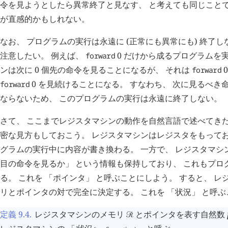
令を見ようとしたら異常終了と見なす、 と考えても同じことで
が直感的かもしれない。
なお、 プログラムの実行は永遠に (正常にも異常にも) 終了
注意したい。 例えば、
0
だけから成るプログラムを実
forward
ンは次に 0 個先の命令を見ることになるが、 それは
forward
0
を見続けることになる。 すなわち、 次に見るべき
forward
ならないため、 このプログラムの実行は永遠に終了しない。
さて、 ここまでレジスタマシンの動作を自然言語で述べてきた
密な見方もしておこう。 レジスタマシンはレジスタをもってお
グラムの実行中に内容が書き換わる。 一方で、 レジスタマシ
目の命令を見るか」 という情報も保持しており、 これもプロ
る。 これを 「ポインタ」 と呼ぶことにしよう。 すると、 
リとポインタの対で完全に決定する。 これを 「状況」 と呼
定義 9.4
.
レジスタマシンのメモリ
とポインタを表す自然数
󰒩