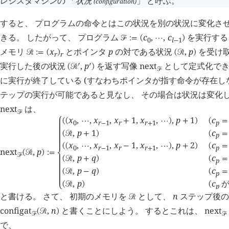
レジスタマシンの 「
状況
」 と呼ぶ。
(configuration)
すると、 プログラムの命令とはこの状況を別の状況に変化さ
きる。 したがって、 プログラム
c
,
,
c
を実行する
󰒝
:=
(
⋯
)
0
l
1
−
メモリ
x
とポインタ
p
の対である状況
,
p
を受け取
󰒩
:=
(
)
(
󰒩
)
r
r
実行した後の状況
,
p
を返す写像
next
として定式化でき
󰎘
󰎘
(
󰒩
)
󰒝
に実行が終了している (すなわちポインタが指す命令が存在しない
テップの実行が可能であると見なし、 その場合は状況は変化し
next
は、
󰒝
x
,
,
x
,
x
1
,
x
,
,
p
1
c
(
(
⋯
+
⋯
)
+
)
(
=
0
r
1
r
r
1
p
−
+
⎧
,
p
1
c
(
󰒩
+
)
(
=
p
x
,
,
x
,
x
1
,
x
,
,
p
2
c
(
(
⋯
−
⋯
)
+
)
(
=
0
r
1
r
r
1
p
−
+
next
,
p
(
󰒩
)
:=
󰒝
,
p
q
c
⎨
(
󰒩
+
)
(
=
p
,
p
q
c
(
󰒩
−
)
(
=
p
,
p
c
が
(
󰒩
)
(
p
⎩
と書ける。 さて、 初期のメモリを
として、
n
ステップ後の
󰒩
configat
,
n
と書くことにしよう。 するとこれは、
next
(
󰒩
)
󰒝
󰒝
で、