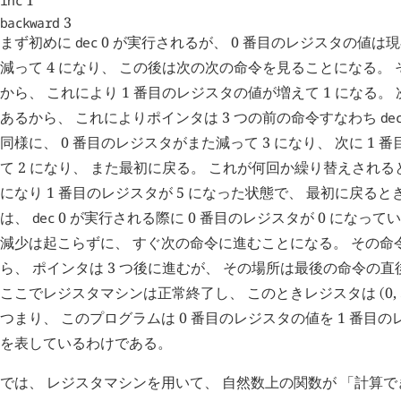
⎪
1
inc
3
backward
まず初めに
0
が実行されるが、 0 番目のレジスタの値は現在
dec
減って 4 になり、 この後は次の次の命令を見ることになる。
から、 これにより 1 番目のレジスタの値が増えて 1 になる。
あるから、 これによりポインタは 3 つの前の命令すなわち
de
同様に、 0 番目のレジスタがまた減って 3 になり、 次に 1
て 2 になり、 また最初に戻る。 これが何回か繰り替えされると
になり 1 番目のレジスタが 5 になった状態で、 最初に戻る
は、
0
が実行される際に 0 番目のレジスタが 0 になって
dec
減少は起こらずに、 すぐ次の命令に進むことになる。 その命
ら、 ポインタは 3 つ後に進むが、 その場所は最後の命令の直
ここでレジスタマシンは正常終了し、 このときレジスタは
0
,
(
つまり、 このプログラムは 0 番目のレジスタの値を 1 番目
を表しているわけである。
では、 レジスタマシンを用いて、 自然数上の関数が 「計算で