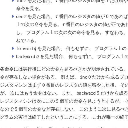
r
を見た場合、
r
番目のレジスタの値を 1 だけ増
inc
命令を見る。
r
を見た場合、
r
番目のレジスタの値が 0 であれ
dec
上の次の命令を見る。
r
番目のレジスタの値が正であれば
し、 プログラム上の次の次の命令を見る。 すなわち、
ねている。
q
を見た場合、 何もせずに、 プログラム上の
forward
q
を見た場合、 何もせずに、 プログラム上
backward
各命令には実行後にどの命令を見るべきかが明示されている。 
令が存在しない場合がある。 例えば、
0
だけから成るプロ
inc
ジスタマシンはまず 0 番目のレジスタの値を増やした後、 
が、 次にはもう命令はない。 また、
5
だけから成る
backward
レジスタマシンは次にこの 5 個前の命令を見ようとするが、
なので 5 個前の命令など存在しない。 このように次に見るべ
グラムの実行は終了したということにする。 これが唯一の終