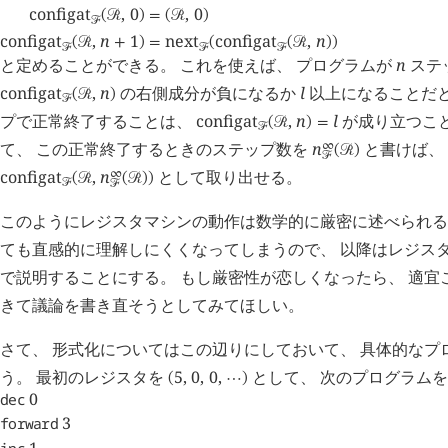
⎪
configat
,
0
,
0
(
󰒩
)
=
(
󰒩
)
󰒝
configat
,
n
1
next
configat
,
n
(
󰒩
+
)
=
(
(
󰒩
)
)
󰒝
󰒝
󰒝
と定めることができる。 これを使えば、 プログラムが
n
ステ
configat
,
n
の右側成分が負になるか
l
以上になることだと
(
󰒩
)
󰒝
プで正常終了することは、
configat
,
n
l
が成り立つこと
(
󰒩
)
=
󰒝
て、 この正常終了するときのステップ数を
n
と書けば、
∞
(
󰒩
)
󰒝
configat
,
n
として取り出せる。
∞
(
󰒩
(
󰒩
)
)
󰒝
󰒝
このようにレジスタマシンの動作は数学的に厳密に述べられる
ても直感的に理解しにくくなってしまうので、 以降はレジス
で説明することにする。 もし厳密性が恋しくなったら、 適宜
きて議論を書き直そうとしてみてほしい。
さて、 形式化についてはこの辺りにしておいて、 具体的なプロ
う。 最初のレジスタを
5
,
0
,
0
,
として、 次のプログラム
(
⋯
)
0
dec
3
forward