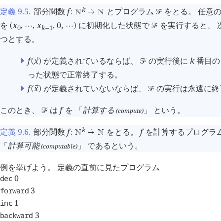
k
定義 9.5
.
部分関数
f
とプログラム
をとる。 任意
:
󱀍
→
󱀍
󰒝
󰔇
を
x
,
,
x
,
0
,
に初期化した状態で
を実行すると、 次
(
⋯
⋯
)
󰒝
0
k
1
−
つとする。
f
x
が定義されているならば、
の実行後に
k
番目の
󰕷
(
)
󰒝
った状態で正常終了する。
f
x
が定義されていないならば、
の実行は永遠に終
󰕷
(
)
󰒝
このとき、
は
f
を 「
計算する
」 という。
(compute)
󰒝
k
定義 9.6
.
部分関数
f
をとる。
f
を計算するプログラ
:
󱀍
→
󱀍
󰔇
「
計算可能
」 であるという。
(computable)
例を挙げよう。 定義の直前に見たプログラム
0
dec
3
forward
1
inc
3
backward