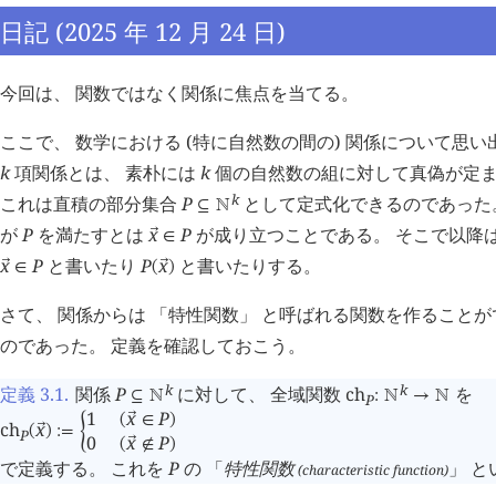
日記 (2025 年 12 月 24 日)
今回は、 関数ではなく関係に焦点を当てる。
ここで、 数学における (特に自然数の間の) 関係について思
k
項関係とは、 素朴には
k
個の自然数の組に対して真偽が定
k
これは直積の部分集合
P
として定式化できるのであった。
⊆
󱀍
が
P
を満たすとは
x
P
が成り立つことである。 そこで以降
󰕷
∈
x
P
と書いたり
P
x
と書いたりする。
󰕷
󰕷
∈
(
)
さて、 関係からは 「特性関数」 と呼ばれる関数を作ることが
のであった。 定義を確認しておこう。
k
k
定義 3.1
.
関係
P
に対して、 全域関数
ch
を
⊆
󱀍
:
󱀍
→
󱀍
P
1
x
P
󰕷
(
∈
)
ch
x
󰕷
(
)
:=
󰁮
P
0
x
P
󰕷
(
∉
)
で定義する。 これを
P
の 「
特性関数
」 と
(characteristic function)