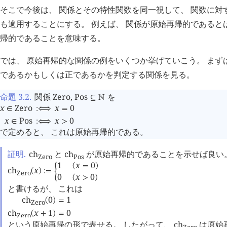
そこで今後は、 関係とその特性関数を同一視して、 関数に対
も適用することにする。 例えば、 関係が原始再帰的であると
帰的であることを意味する。
では、 原始再帰的な関係の例をいくつか挙げていこう。 まずは
であるかもしくは正であるかを判定する関係を見る。
命題 3.2
.
関係
Zero
,
Pos
を
⊆
󱀍
x
Zero
x
0
∈
:⟺
=
x
Pos
x
0
∈
:⟺
>
で定めると、 これは原始再帰的である。
証明.
ch
と
ch
が原始再帰的であることを示せば良い
Zero
Pos
1
x
0
(
=
)
ch
x
(
)
:=
󰁮
Zero
0
x
0
(
>
)
と書けるが、 これは
ch
0
1
(
)
=
Zero
ch
x
1
0
(
+
)
=
Zero
という原始再帰の形で表せる。 したがって、
ch
は原始