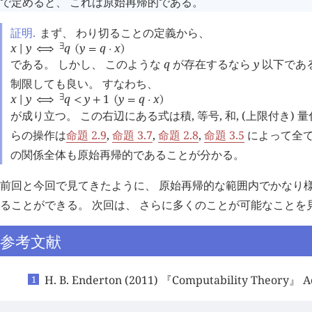
で定めると、 これは原始再帰的である。
証明.
まず、 わり切ることの定義から、
x
y
q
y
q
x
∃
∣
⟺
(
=
·
)
である。 しかし、 このような
q
が存在するなら
y
以下であ
制限しても良い。 すなわち、
x
y
q
y
1
y
q
x
∃
∣
⟺
<
+
(
=
·
)
が成り立つ。 この右辺にある式は積, 等号, 和, (上限付き)
らの操作は
命題 2.9
,
命題 3.7
,
命題 2.8
,
命題 3.5
によって全て
の関係全体も原始再帰的であることが分かる。
前回と今回で見てきたように、 原始再帰的な範囲内でかなり
ることができる。 次回は、 さらに多くのことが可能なことを
参考文献
H. B. Enderton (2011) 『Computability Theory』 A