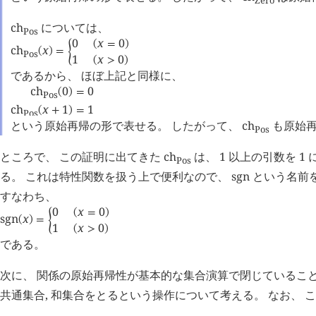
Zero
ch
については、
Pos
0
x
0
(
=
)
ch
x
(
)
=
󰁮
Pos
1
x
0
(
>
)
であるから、 ほぼ上記と同様に、
ch
0
0
(
)
=
Pos
ch
x
1
1
(
+
)
=
Pos
という原始再帰の形で表せる。 したがって、
ch
も原始再
Pos
ところで、 この証明に出てきた
ch
は、 1 以上の引数を 
Pos
る。 これは特性関数を扱う上で便利なので、
sgn
という名前
すなわち、
0
x
0
(
=
)
sgn
x
(
)
=
󰁮
1
x
0
(
>
)
である。
次に、 関係の原始再帰性が基本的な集合演算で閉じていることを
共通集合, 和集合をとるという操作について考える。 なお、 