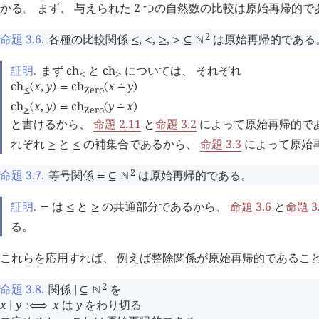
かる。 まず、 与えられた 2 つの自然数の比較は原始再帰的で
2
命題 3.6
.
各種の比較関係
,
,
,
は原始再帰的である
≤
<
≥
>
⊆
󱀍
証明.
まず
ch
と
ch
については、 それぞれ
≤
≥
ch
x
,
y
ch
x
y
(
)
=
(
∸
)
Zero
≤
ch
x
,
y
ch
y
x
(
)
=
(
∸
)
Zero
≥
と書けるから、
命題 2.11
と
命題 3.2
によって原始再帰的で
れぞれ
と
の補集合であるから、
命題 3.3
によって原始
≥
≤
2
命題 3.7
.
等号関係
は原始再帰的である。
=
⊆
󱀍
証明.
は
と
の共通部分であるから、
命題 3.6
と
命題 3
=
≤
≥
る。
これらを応用すれば、 例えば整除関係が原始再帰的であるこ
2
命題 3.8
.
関係
を
∣
⊆
󱀍
x
y
x
は
y
をわり切る
∣
:⟺