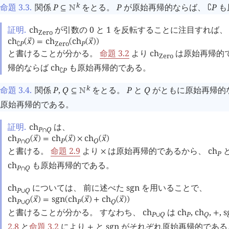
k
命題 3.3
.
関係
P
をとる。
P
が原始再帰的ならば、
P
も
⊆
󱀍
∁
証明.
ch
が引数の 0 と 1 を反転することに注目すれば
Zero
ch
x
ch
ch
x
󰕷
󰕷
(
)
=
(
(
)
)
P
Zero
P
∁
と書けることが分かる。
命題 3.2
より
ch
は原始再帰的
Zero
帰的ならば
ch
も原始再帰的である。
P
∁
k
命題 3.4
.
関係
P
,
Q
をとる。
P
と
Q
がともに原始再帰的
⊆
󱀍
原始再帰的である。
証明.
ch
は、
P
Q
∩
ch
x
ch
x
ch
x
󰕷
󰕷
󰕷
(
)
=
(
)
×
(
)
P
Q
P
Q
∩
と書ける。
命題 2.9
より
は原始再帰的であるから、
ch
×
P
ch
も原始再帰的である。
P
Q
∩
ch
については、 前に述べた
sgn
を用いることで、
P
Q
∪
ch
x
sgn
ch
x
ch
x
󰕷
󰕷
󰕷
(
)
=
(
(
)
+
(
)
)
P
Q
P
Q
∪
と書けることが分かる。 すなわち、
ch
は
ch
,
ch
,
,
s
+
P
Q
P
Q
∪
2.8
と
命題 3.2
により
と
sgn
がそれぞれ原始再帰的である
+