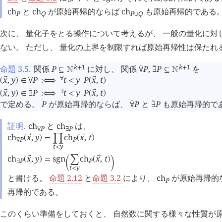
ch
と
ch
が原始再帰的ならば
ch
も原始再帰的である
P
Q
P
Q
∪
次に、 量化子をとる操作について考えるが、 一般の量化に対
ない。 ただし、 量化の上界を制限すれば原始再帰性は保たれ
k
1
k
1
命題 3.5
.
関係
P
に対し、 関係
P
,
P
を
󰔄
󰔄
+
+
⊆
󱀍
∀
∃
⊆
󱀍
x
,
y
P
t
y
P
x
,
t
󰔄
∀
󰕷
󰕷
(
)
∈
∀
:⟺
<
(
)
x
,
y
P
t
y
P
x
,
t
󰔄
∃
󰕷
󰕷
(
)
∈
∃
:⟺
<
(
)
で定める。
P
が原始再帰的ならば、
P
と
P
も原始再帰的で
󰔄
󰔄
∀
∃
証明.
ch
と
ch
は、
P
P
󰔄
󰔄
∀
∃
ch
x
,
y
ch
x
,
t
󰕷
󰕷
(
)
=
󰄖
(
)
P
P
󰔄
∀
t
y
<
ch
x
,
y
sgn
ch
x
,
t
󰕷
󰕷
(
)
=
󰄚
(
)
P
P
󰔄
∃
󰀽
󰁉
t
y
<
と書ける。
命題 2.12
と
命題 3.2
により、
ch
が原始再帰的
P
再帰的である。
このくらい準備をしておくと、 自然数に関する様々な性質が