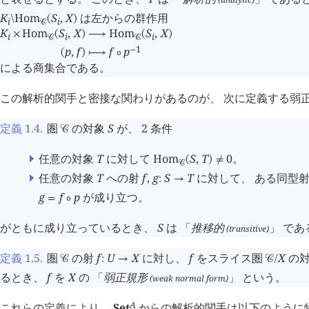
K
Hom
S
,
X
は左からの群作用
\
(
)
i
i
󰒚
K
Hom
S
,
X
Hom
S
,
X
×
(
)
⟶
(
)
i
i
i
󰒚
󰒚
1
p
,
f
f
p
−
(
)
⟼
∘
による商集合である。
この解析的関手と密接な関わりがあるのが、 次に定義する弱
定義 1.4
.
圏
の対象
S
が、 2 条件
󰒚
任意の対象
T
に対して
Hom
S
,
T
0
。
(
)
≠
󰒚
任意の対象
T
への射
f
,
g
S
T
に対して、 ある同型
:
→
g
f
p
が成り立つ。
=
∘
がともに成り立っているとき、
S
は 「
推移的
」 で
(transitive)
定義 1.5
.
圏
の射
f
U
X
に対し、
f
をスライス圏
X
の対
󰒚
:
→
󰒚
/
るとき、
f
を
X
の 「
弱正規形
」 という。
(weak normal form)
A
これらの定義により、
Set
からの解析的関手は以下のように