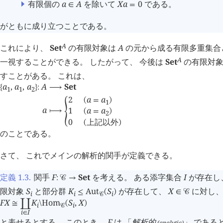
有限個の
a
A
を除いて
X
a
0
である。
∈
=
がともに成り立つことである。
A
これにより、
Set
の有限対象は
A
の元から成る有限多重集合と
A
一視することができる。 したがって、 今後は
Set
の有限対
すことがある。 これは、
a
,
a
,
a
A
Set
{
}
:
⟶
1
1
2
2
a
a
(
=
)
1
a
1
a
a
⟼
󰁴
(
=
)
2
0
上記以外
(
)
のことである。
さて、 これでメインの解析的関手が定義できる。
定義 1.3
.
関手
F
Set
を考える。 ある添字集合
I
が存在し
:
󰒚
→
限対象
S
と部分群
K
Aut
S
が存在して、
X
に対し
≤
(
)
∈
󰒚
i
i
i
󰒚
F
X
K
Hom
S
,
X
≅
󰄘
\
(
)
i
i
󰒚
i
I
∈
と表せるとする。 このとき、
F
は 「
解析的
」 である
(analytic)