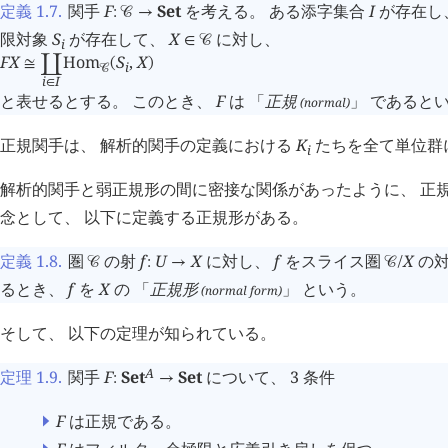
定義 1.7
.
関手
F
Set
を考える。 ある添字集合
I
が存在し
:
󰒚
→
限対象
S
が存在して、
X
に対し、
∈
󰒚
i
F
X
Hom
S
,
X
≅
󰄘
(
)
i
󰒚
i
I
∈
と表せるとする。 このとき、
F
は 「
正規
」 であると
(normal)
正規関手は、 解析的関手の定義における
K
たちを全て単位群
i
解析的関手と弱正規形の間に密接な関係があったように、 正
念として、 以下に定義する正規形がある。
定義 1.8
.
圏
の射
f
U
X
に対し、
f
をスライス圏
X
の対
󰒚
:
→
󰒚
/
るとき、
f
を
X
の 「
正規形
」 という。
(normal form)
そして、 以下の定理が知られている。
A
定理 1.9
.
関手
F
Set
Set
について、 3 条件
:
→
F
は正規である。