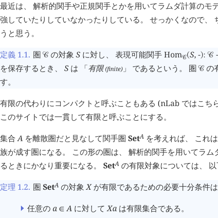
最近は、 解析的関手や正規関手とかを用いてラムダ計算のモ
強していたりしていなかったりしている。 せっかくなので、 
うと思う。
定義 1.1
.
圏
の対象
S
に対し、 表現可能関手
Hom
S
,
-
󰒚
(
)
:
󰒚
󰒚
を保存するとき、
S
は 「
有限
」 であるという。 圏
の
(finite)
󰒚
す。
有限の代わりにコンパクトと呼ぶこともある (nLab ではこち
このサイトでは一貫して有限と呼ぶことにする。
A
集合
A
を離散圏だと見なして関手圏
Set
を考えれば、 これ
族が成す圏になる。 この形の圏は、 解析的関手を用いてラム
A
るときにかなり重要になる。
Set
の有限対象については、 
A
定理 1.2
.
圏
Set
の対象
X
が有限であるための必要十分条件は、
任意の
a
A
に対して
X
a
は有限集合である。
∈