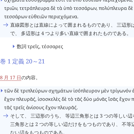
τριῶν
,
τετράπλευρα
δὲ
τὰ
ὑπὸ
τεσσάρων
,
πολύπλευρα
δὲ
τεσσάρων
εὐθειῶν
περιεχόμενα
.
直線図形とは直線によって囲まれるものであり、 三辺形は 3
で、 多辺形は 4 つより多い直線で囲まれたものである。
数詞
τρεῖς
,
τέσσαρες
巻 1 定義 20～21
8 月 17 日
の内容。
τῶν
δὲ
τριπλεύρων
σχημάτων
ἰσόπλευρον
μὲν
τρίγωνόν
ἔχον
πλευρ
ᾱ
ς
´
,
ἰσοσκελὲς
δὲ
τὸ
τ
ᾱ
ς
`
δύο
μόνᾱς
ἴσᾱς
ἔχον
τ
ᾱ
ς
`
τρεῖς
ἀνίσους
ἔχον
πλευρ
ᾱ
ς
´
.
そして、 三辺形のうち、 等辺三角形とは 3 つの等しい
三角形とは 2 つの等しい辺だけをもつものであり、 不等辺
ない辺をもつものである。