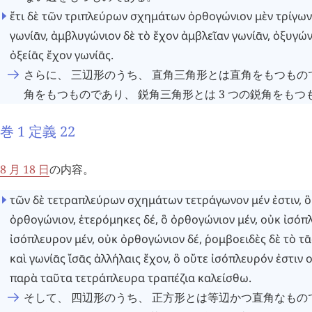
ἔτι
δὲ
τῶν
τριπλεύρων
σχημάτων
ὀρθογώνιον
μὲν
τρίγω
γωνίᾱν
,
ἀμβλυγώνιον
δὲ
τὸ
ἔχον
ἀμβλεῖαν
γωνίᾱν
,
ὀξυγών
ὀξείᾱς
ἔχον
γωνίᾱς
.
さらに、 三辺形のうち、 直角三角形とは直角をもつもの
角をもつものであり、 鋭角三角形とは 3 つの鋭角をもつ
巻 1 定義 22
8 月 18 日
の内容。
τῶν
δὲ
τετραπλεύρων
σχημάτων
τετράγωνον
μέν
ἐστιν
,
ὃ
ὀρθογώνιον
,
ἑτερόμηκες
δέ
,
ὃ
ὀρθογώνιον
μέν
,
οὐκ
ἰσόπ
ἰσόπλευρον
μέν
,
οὐκ
ὀρθογώνιον
δέ
,
ῥομβοειδὲς
δὲ
τὸ
τ
ᾱ
καὶ
γωνίᾱς
ἴσᾱς
ἀλλήλαις
ἔχον
,
ὃ
οὔτε
ἰσόπλευρόν
ἐστιν
ο
παρὰ
ταῦτα
τετράπλευρα
τραπέζια
καλείσθω
.
そして、 四辺形のうち、 正方形とは等辺かつ直角なもの