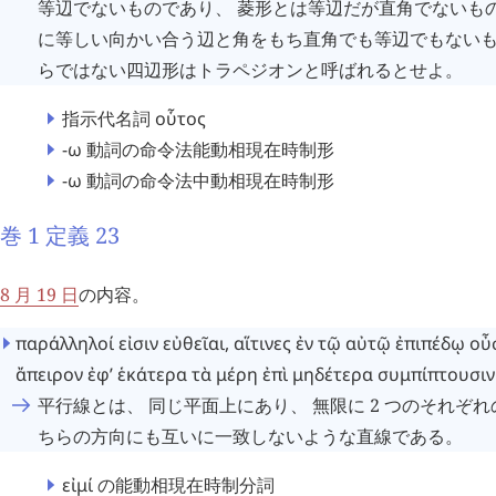
等辺でないものであり、 菱形とは等辺だが直角でないも
に等しい向かい合う辺と角をもち直角でも等辺でもないも
らではない四辺形はトラペジオンと呼ばれるとせよ。
指示代名詞
οὗτος
-ω
動詞の命令法能動相現在時制形
-ω
動詞の命令法中動相現在時制形
巻 1 定義 23
8 月 19 日
の内容。
παράλληλοί
εἰσιν
εὐθεῖαι
,
αἵτινες
ἐν
τῷ
αὐτῷ
ἐπιπέδῳ
οὖ
ἄπειρον
ἐφ’
ἑκάτερα
τὰ
μέρη
ἐπὶ
μηδέτερα
συμπίπτουσιν
平行線とは、 同じ平面上にあり、 無限に 2 つのそれぞ
ちらの方向にも互いに一致しないような直線である。
εἰμί
の能動相現在時制分詞