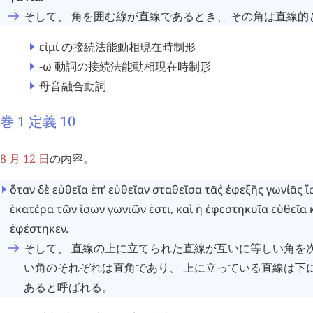
そして、 角を囲む線が直線であるとき、 その角は直線的
εἰμί
の接続法能動相現在時制形
-ω
動詞の接続法能動相現在時制形
母音融合動詞
巻 1 定義 10
8 月 12 日
の内容。
ὅταν
δὲ
εὐθεῖα
ἐπ’
εὐθεῖαν
σταθεῖσα
τ
ᾱ
ς
`
ἐφεξῆς
γωνίᾱς
ἴ
ἑκατέρα
τῶν
ἴσων
γωνιῶν
ἐστι
,
καὶ
ἡ
ἐφεστηκυῖα
εὐθεῖα
ἐφέστηκεν
.
そして、 直線の上に立てられた直線が互いに等しい角を
い角のそれぞれは直角であり、 上に立っている直線は下
あると呼ばれる。