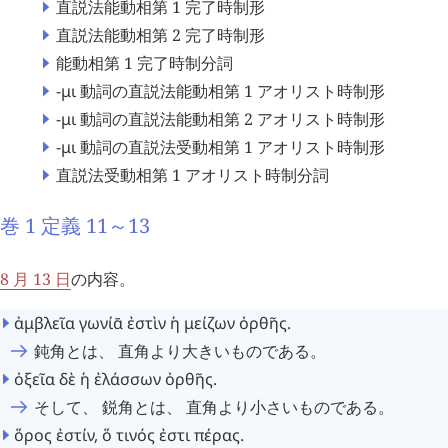
直説法能動相第 1 完了時制形
直説法能動相第 2 完了時制形
能動相第 1 完了時制分詞
-μι
動詞の直説法能動相第 1 アオリスト時制形
-μι
動詞の直説法能動相第 2 アオリスト時制形
-μι
動詞の直説法受動相第 1 アオリスト時制形
直説法受動相第 1 アオリスト時制分詞
巻 1 定義 11～13
8 月 13 日
の内容。
ἀμβλεῖα
γωνίᾱ
ἐστὶν
ἡ
μείζων
ὀρθῆς
.
鈍角とは、 直角より大きいものである。
ὀξεῖα
δὲ
ἡ
ἐλάσσων
ὀρθῆς
.
そして、 鋭角とは、 直角より小さいものである。
ὅρος
ἐστίν
,
ὅ
τινός
ἐστι
πέρας
.