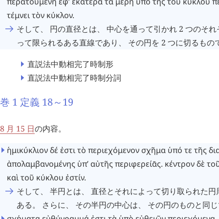
περατουμένη
ἐφ’
ἑκάτερα
τὰ
μέρη
ὑπὸ
τῆς
τοῦ
κύκλου
π
τέμνει
τὸν
κύκλον
.
そして、 円の直径とは、 中心を通って引かれ 2 つのそ
って限られるある直線であり、 その円を 2 つに切るもの
直説法中動相完了時制形
直説法中動相完了時制分詞
巻 1 定義 18～19
8 月 15 日
の内容。
ἡμικύκλιον
δέ
ἐστι
τὸ
περιεχόμενον
σχῆμα
ὑπό
τε
τῆς
δι
ἀπολαμβανομένης
ὑπ’
αὐτῆς
περιφερείᾱς
.
κέντρον
δὲ
το
καὶ
τοῦ
κύκλου
ἐστίν
.
そして、 半円とは、 直径とそれによって切り取られた
ある。 さらに、 その半円の中心は、 その円のものと同
σχήματα
εὐθύγραμμά
ἐστι
τὰ
ὑπὸ
εὐθειῶν
περιεχόμενα
,