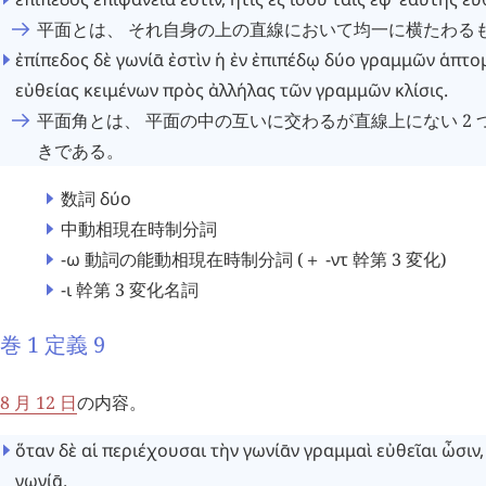
平面とは、 それ自身の上の直線において均一に横たわる
ἐπίπεδος
δὲ
γωνίᾱ
ἐστὶν
ἡ
ἐν
ἐπιπέδῳ
δύο
γραμμῶν
ἁπτο
εὐθείας
κειμένων
πρὸς
ἀλλήλας
τῶν
γραμμῶν
κλίσις
.
平面角とは、 平面の中の互いに交わるが直線上にない 2
きである。
数詞
δύο
中動相現在時制分詞
-ω
動詞の能動相現在時制分詞 (＋
-ντ
幹第 3 変化)
-ι
幹第 3 変化名詞
巻 1 定義 9
8 月 12 日
の内容。
ὅταν
δὲ
αἱ
περιέχουσαι
τὴν
γωνίᾱν
γραμμαὶ
εὐθεῖαι
ὦσιν
γωνίᾱ
.