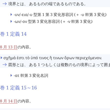
境界とは、 あるものの端であるものである。
-υν
/
-εια
/
-υ
型第 1 第 3 変化形容詞 (＋
-υ
幹第 3 変化)
-ων
/
-ον
型第 3 変化形容詞 (＋
-ν
幹第 3 変化)
巻 1 定義 14
8 月 13 日
の内容。
σχῆμά
ἐστι
τὸ
ὑπό
τινος
ἤ
τινων
ὅρων
περιεχόμενον
.
図形とは、 ある 1 つもしくは複数のもの境界によって
-ατ
幹第 3 変化名詞
巻 1 定義 15～16
8 月 14 日
の内容。