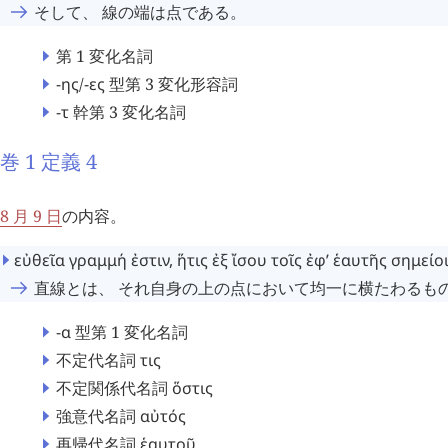
そして、 線の端は点である。
第 1 変化名詞
-ης
/
-ες
型第 3 変化形容詞
-τ
幹第 3 変化名詞
巻 1 定義 4
8 月 9 日
の内容。
εὐθεῖα
γραμμή
ἐστιν
,
ἥτις
ἐξ
ἴσου
τοῖς
ἐφ’
ἑαυτῆς
σημείο
直線とは、 それ自身の上の点において均一に横たわるも
-α
型第 1 変化名詞
不定代名詞
τις
不定関係代名詞
ὅστις
強意代名詞
αὐτός
再帰代名詞
ἑαυτοῦ