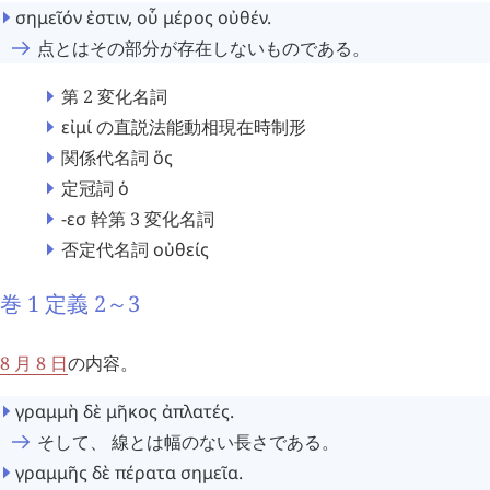
σημεῖόν
ἐστιν
,
οὗ
μέρος
οὐθέν
.
点とはその部分が存在しないものである。
第 2 変化名詞
εἰμί
の直説法能動相現在時制形
関係代名詞
ὅς
定冠詞
ὁ
-εσ
幹第 3 変化名詞
否定代名詞
οὐθείς
巻 1 定義 2～3
8 月 8 日
の内容。
γραμμὴ
δὲ
μῆκος
ἀπλατές
.
そして、 線とは幅のない長さである。
γραμμῆς
δὲ
πέρατα
σημεῖα
.