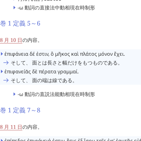
-ω
動詞の直接法中動相現在時制形
巻 1 定義 5～6
8 月 10 日
の内容。
ἐπιφάνεια
δέ
ἐστιν
,
ὃ
μῆκος
καὶ
πλάτος
μόνον
ἔχει
.
そして、 面とは長さと幅だけをもつものである。
ἐπιφανείᾱς
δὲ
πέρατα
γραμμαί
.
そして、 面の端は線である。
-ω
動詞の直説法能動相現在時制形
巻 1 定義 7～8
8 月 11 日
の内容。
ἐπίπεδος
ἐπιφάνειά
ἐστιν
,
ἥτις
ἐξ
ἴσου
ταῖς
ἐφ’
ἑαυτῆς
εὐ