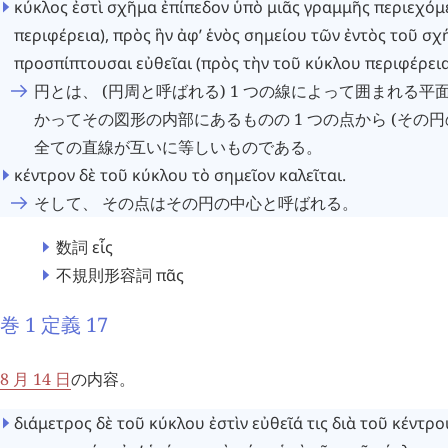
κύκλος
ἐστὶ
σχῆμα
ἐπίπεδον
ὑπὸ
μιᾶς
γραμμῆς
περιεχόμ
περιφέρεια
),
πρὸς
ἣν
ἀφ’
ἑνὸς
σημείου
τῶν
ἐντὸς
τοῦ
σχ
προσπίπτουσαι
εὐθεῖαι
(
πρὸς
τὴν
τοῦ
κύκλου
περιφέρει
円とは、 (円周と呼ばれる) 1 つの線によって囲まれる平
かってその図形の内部にあるものの 1 つの点から (その円
全ての直線が互いに等しいものである。
κέντρον
δὲ
τοῦ
κύκλου
τὸ
σημεῖον
καλεῖται
.
そして、 その点はその円の中心と呼ばれる。
数詞
εἷς
不規則形容詞
πᾶς
巻 1 定義 17
8 月 14 日
の内容。
διάμετρος
δὲ
τοῦ
κύκλου
ἐστὶν
εὐθεῖά
τις
διὰ
τοῦ
κέντρο