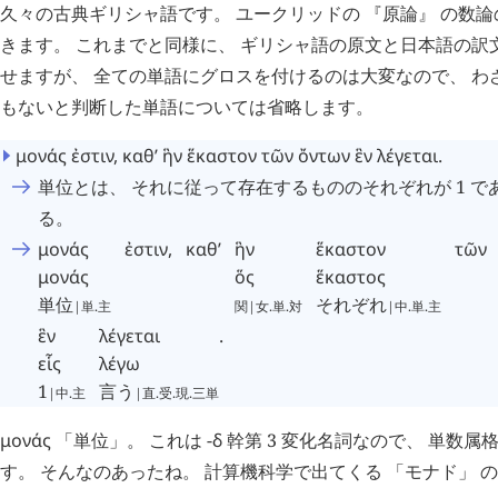
久々の古典ギリシャ語です。 ユークリッドの 『原論』 の数
きます。 これまでと同様に、 ギリシャ語の原文と日本語の訳
せますが、 全ての単語にグロスを付けるのは大変なので、 わ
もないと判断した単語については省略します。
μονάς
ἐστιν
,
καθ’
ἣν
ἕκαστον
τῶν
ὄντων
ἓν
λέγεται
.
単位とは、 それに従って存在するもののそれぞれが 1 
る。
μονάς
ἐστιν
,
καθ’
ἣν
ἕκαστον
τῶν
μονάς
ὅς
ἕκαστος
単位
それぞれ
|単.主
関|女.単.対
|中.単.主
ἓν
λέγεται
.
εἷς
λέγω
1
言う
|中.主
|直.受.現.三単
μονάς
「単位」。 これは -
δ
幹第 3 変化名詞なので、 単数属
す。 そんなのあったね。 計算機科学で出てくる 「モナド」 