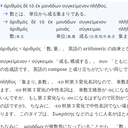
ἀριθμὸς
δὲ
τὸ
ἐκ
μονάδων
συγκείμενον
πλῆθος
.
数とは、 単位から成る集まりである。
ἀριθμὸς
δὲ
τὸ
ἐκ
μονάδων
συγκείμενον
πλῆ
ἀριθμός
μονάς
σύγκειμαι
πλῆ
数
単位
成る
集ま
|単.主
|複.属
|分.受.現.中.単.主
ἀριθμὸς
<
ἀριθμός
「数, 量」。 英語の arithmetic の
συγκείμενον
<
σύγκειμαι
「成る, 構成する」。
συν
- 「とも
の合成語です。 英語の compose と成り立ちがだいたい同じ
πλῆθος
「集まり, 多数」。 -
εσ
幹第 3 変化名詞なので、 単
ます。 -
εσ
幹第 3 変化の中性名詞は、 単数主格形が -
ος
になる
いんですが、 もし第 2 変化なら -
ον
になるはずなので区別がつ
の話ですが)。 ちなみに、 -
εσ
幹第 3 変化で中性名詞でない場合
ります。 このタイプは、
Σωκράτης
などのように人名がほとん
ちなみに、
μονάδων
が複数形になっていることから、 「数」 