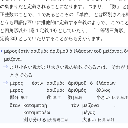
の集まりだと定義されることになります。 つまり、 「数」 と
正整数のことで、 1 であるところの 「単位」 とは区別され
どうも用語は互いに排他的に定義する主義のようで、 このこと
と四角形以外 (巻 1 定義 19) としていたり、 「二等辺三角形」
定義 20) としていたりすることからも分かります。
μέρος
ἐστὶν
ἀριθμὸς
ἀριθμοῦ
ὁ
ἐλάσσων
τοῦ
μείζονος
,
ὅ
μείζονα
.
より小さい数がより大きい数の約数であるとは、 それが
ときである。
μέρος
ἐστὶν
ἀριθμὸς
ἀριθμοῦ
ὁ
ἐλάσσων
μέρος
ἀριθμός
ἀριθμός
ὀλίγος
部分
数
数
小さい
|単.主
|単.主
|単.属
|比.男.単.
ὅταν
καταμετρῇ
τὸν
μείζονα
.
καταμετρέω
μέγας
測り分ける
大きい
|接.能.現.三単
|比.男.単.対