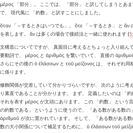
μέρος
「部分」。 ここでは、 「部分」 と訳してしまうとあ
で、 現代風に 「約数」 と訳すことにしました。
ὅταν
「～するときはいつでも」。
ὅτε
「～するとき」 と
ἄν
を表します。
ἄν
は多くの場合で接続法と一緒に使われます [
S
文構造についてですが、 真面目に考えるとちょっと入り組ん
要動詞で、
μέρος
と
ἀριθμὸς
を繋いでいて、 直後の
ἀριθμο
さらにその後の
ὁ
ἐλάσσων
と
τοῦ
μείζονος
は、 それぞれ同
に係ります。
修飾関係が交差していて分かりづらいですが、 次のように考え
り素直であることが分かります。 まず、 定義したいのは 「約
それを表す
μέρος
が文頭にあります。 この 「約数」 という
の約数である」 というように使うので、 「ある数がある数の
ἀριθμοῦ
が次に置かれています。 そして、 「ある数がある数の
数の大小関係について補足するために、
ὁ
ἐλάσσων
τοῦ
μείζ