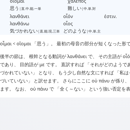
οἴομαι
χαλεπός
思う
難しい
|直.中.能.一単
|中.単.対
λανθάνει
οἷόν
ἐστιν
.
λανθάνω
οἷος
気づかれない
どのような
|直.能.現.三単
|中.単.主
οἶμαι
<
οἴομαι
「思う」。 最初の母音の部分が短くなった形
後半の節は、 根幹となる動詞が
λανθάνει
で、 その主語が
οἷό
であり、 目的語が
με
です。 直訳すれば 「それがどのようで
づかれていない」 となり、 もう少し自然な文にすれば 「私
づいていない」 と訳せます。 さらにここに
οὐ
πάνυ
が係り、
ます。 なお、
οὐ
πάνυ
で 「全く～ない」 という強い否定を表