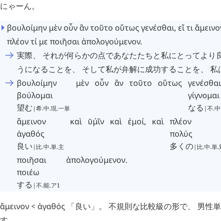
にゃーん。
βουλοίμην
μὲν
οὖν
ἂν
τοῦτο
οὕτως
γενέσθαι
,
εἴ
τι
ἄμεινο
πλέον
τί
με
ποιῆσαι
ἀπολογούμενον
.
実際、 それが何らかの点であなたたちと私にとってより
うになることを、 そして私が弁解に成功することを、 私
βουλοίμην
μὲν
οὖν
ἂν
τοῦτο
οὕτως
γενέσθαι
βούλομαι
γίγνομαι
望む
なる
|希.中.現.一単
|不.中
ἄμεινον
καὶ
ῡ
μῖν
῾
καὶ
ἐμοί
,
καὶ
πλέον
ἀγαθός
πολύς
良い
多くの
|比.中.単.主
|比.中.単.
ποιῆσαι
ἀπολογούμενον
.
ποιέω
する
|不.能.ア1
ἄμεινον
<
ἀγαθός
「良い」。 不規則な比較級の形で、 男性
す。