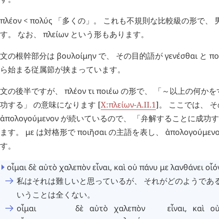
πλέον
<
πολύς
「多くの」。 これも不規則な比較級の形で、 
す。 なお、
πλείων
という形もあります。
文の根幹部分は
βουλοίμην
で、 その目的語が
γενέσθαι
と
πο
ら始まる従属節が挟まっています。
文の後半ですが、
πλέον
τι
ποιέω
の形で、 「～以上の何かを
功する」 の意味になります [
X:
πλείων
-A.II.1
]。 ここでは、 
ἀπολογούμενον
が続いているので、 「弁解することに成功す
ます。
με
は対格形で
ποιῆσαι
の主語を表し、
ἀπολογούμεν
す。
οἶμαι
δὲ
αὐτὸ
χαλεπὸν
εἶναι
,
καὶ
οὐ
πάνυ
με
λανθάνει
οἷό
私はそれは難しいと思っているが、 それがどのようであ
いうことは全くない。
οἶμαι
δὲ
αὐτὸ
χαλεπὸν
εἶναι
,
καὶ
ο