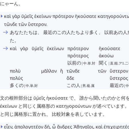
にゃーん。
καὶ
γὰρ
ῡ
μεῖς
῾
ἐκείνων
πρότερον
ἠκούσατε
κατηγορούντ
τῶνδε
τῶν
ὕστερον
.
あなたたちは、 最近のこの人たちより多く、 以前あの
た。
καὶ
γὰρ
ῡ
μεῖς
῾
ἐκείνων
πρότερον
ἠκούσατε
πρότερος
ἀκούω
以前の
聞く
|中.単.対
|直.能.ア1.
πολὺ
μᾶλλον
ἢ
τῶνδε
τῶν
ὕστερον
πολύς
ὅδε
ὕστερος
多くの
この人
最近の
|中.単.対
|男.複.属
|中
文の根幹部分は
ῡ
μεῖς
῾
ἠκούσατε
で、 誰から聞いたのかと何
ἐκείνων
と同じく属格形の
κατηγορούντων
が述べています
と同じ属格形に置かれ、 比較対象を表しています。
εἶεν
,
ἀπολογητέον
δή
,
ὦ
ἄνδρες
Ἀθηναῖοι
,
καὶ
ἐπιχειρητέ