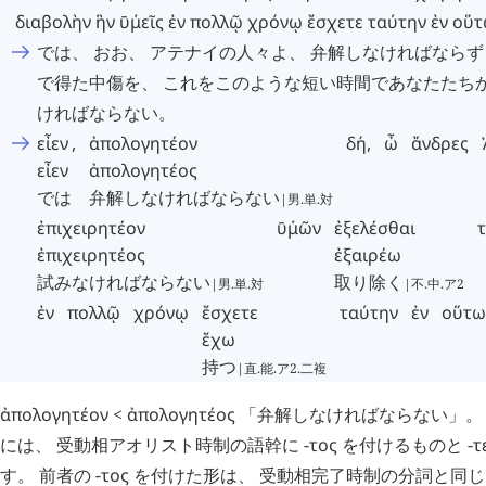
διαβολὴν
ἣν
ῡ
μεῖς
῾
ἐν
πολλῷ
χρόνῳ
ἔσχετε
ταύτην
ἐν
οὕτ
では、 おお、 アテナイの人々よ、 弁解しなければなら
で得た中傷を、 これをこのような短い時間であなたたち
ければならない。
εἶεν
,
ἀπολογητέον
δή
,
ὦ
ἄνδρες
εἶεν
ἀπολογητέος
では
弁解しなければならない
|男.単.対
ἐπιχειρητέον
ῡ
μῶν
῾
ἐξελέσθαι
ἐπιχειρητέος
ἐξαιρέω
試みなければならない
取り除く
|男.単.対
|不.中.ア2
ἐν
πολλῷ
χρόνῳ
ἔσχετε
ταύτην
ἐν
οὕτω
ἔχω
持つ
|直.能.ア2.二複
ἀπολογητέον
<
ἀπολογητέος
「弁解しなければならない」。
には、 受動相アオリスト時制の語幹に -
τος
を付けるものと -
τ
す。 前者の -
τος
を付けた形は、 受動相完了時制の分詞と同