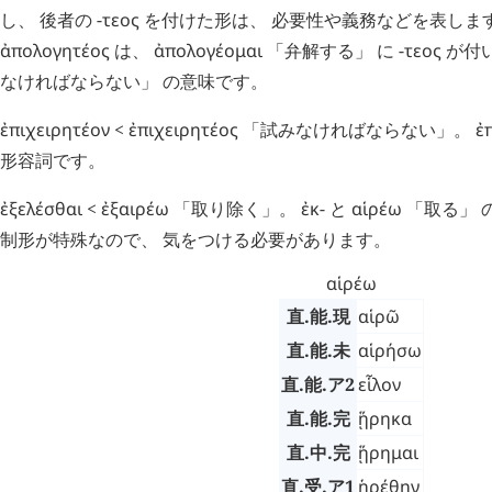
し、 後者の -
τεος
を付けた形は、 必要性や義務などを表します
ἀπολογητέος
は、
ἀπολογέομαι
「弁解する」 に -
τεος
が付
なければならない」 の意味です。
ἐπιχειρητέον
<
ἐπιχειρητέος
「試みなければならない」。
ἐ
形容詞です。
ἐξελέσθαι
<
ἐξαιρέω
「取り除く」。
ἐκ
- と
αἱρέω
「取る」 
制形が特殊なので、 気をつける必要があります。
αἱρέω
直.能.現
αἱρῶ
直.能.未
αἱρήσω
直.能.ア2
εἷλον
直.能.完
ᾕρηκα
直.中.完
ᾕρημαι
直.受.ア1
ᾑρέθην