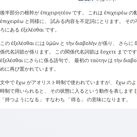
後半部分の根幹が
ἐπιχειρητέον
です。 これは
ἐπιχειρέω
の
ἐπιχειρέω
と同様に、 試みる内容を不定詞にとります。 その
ろにある
ἐξελέσθαι
です。
この
ἐξελέσθαι
には
ῡ
μῶν
῾
と
τὴν
διαβολὴν
が係り、 さらに
係代名詞節が係ります。 この関係代名詞節は
ἔσχετε
までです
ἐξελέσθαι
にさらに係る語句で、 最初の
ταύτην
は
τὴν
διαβο
めに再び置かれています。
文中で
ἔχω
がアオリスト時制で使われていますが、
ἔχω
のよ
時制で用いられると、 その状態に入るという動作を表します [
「持つようになる」 すなわち 「得る」 の意味になります。