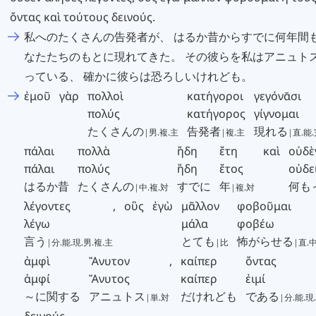
ὄντας
καὶ
τούτους
δεινούς
.
私へのたくさんの告発者が、 はるか昔からすでに何年間
なたたちのもとに現れてきた。 その彼らを私はアニュト
っている、 確かに彼らは恐ろしいけれども。
ἐμοῦ
γὰρ
πολλοὶ
κατήγοροι
γεγόνᾱσι
πολύς
κατήγορος
γίγνομαι
たくさんの
告発者
現れる
|男.複.主
|複.主
|直.能
πάλαι
πολλὰ
ἤδη
ἔτη
καὶ
οὐδὲ
πάλαι
πολύς
ἤδη
ἔτος
οὐδε
はるか昔
たくさんの
すでに
年
何も
|中.複.対
|複.対
λέγοντες
,
οὓς
ἐγὼ
μᾶλλον
φοβοῦμαι
λέγω
μάλα
φοβέω
言う
とても
怖がらせる
|分.能.現.男.複.主
|比
|直.
ἀμφὶ
Ἄνυτον
,
καίπερ
ὄντας
ἀμφί
Ἄνυτος
καίπερ
ἐιμί
～に関する
アニュトス
だけれども
である
|単.対
|分.能.現
δεινούς
.