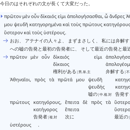
今日のはそれぞれの文が長くて大変だった。
πρῶτον
μὲν
οὖν
δίκαιός
εἰμι
ἀπολογήσασθαι
,
ὦ
ἄνδρες
Ἀ
μου
ψευδῆ
κατηγορημένα
καὶ
τοὺς
πρώτους
κατηγόρου
ὕστερον
καὶ
τοὺς
ὑστέρους
.
おお、 アテナイの人々よ、 まずまさしく、 私には弁解
への嘘の告発と最初の告発者に、 そして最近の告発と最
πρῶτον
μὲν
οὖν
δίκαιός
εἰμι
ἀπολογήσα
δίκαιος
ἀπολογέομ
権利がある
弁解する
|男.単.主
|不
Ἀθηναῖοι
,
πρὸς
τὰ
πρῶτά
μου
ψευδῆ
κατηγ
ψευδής
κατηγ
嘘の
告発す
|中.複.対
πρώτους
κατηγόρους
,
ἔπειτα
δὲ
πρὸς
τὰ
ὕστερ
κατήγορος
ἔπειτα
ὕστερ
告発者
次に
最近の
|複.対
ὑστέρους
.