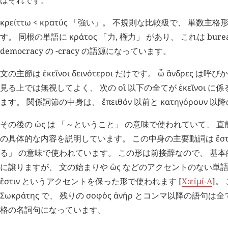
κρείττω
<
κρατύς
「強い」。 不規則な比較級で、 単数主格
す。 同根の単語に
κράτος
「力, 権力」 があり、 これは bureauc
democracy の -cracy の語源になっています。
文の主節は
ἐκεῖνοι
δεινότεροι
だけです。
ὦ
ἄνδρες
は呼びか
見る上では無視してよく、 次の
οἳ
以下の全てが
ἐκεῖνοι
に係
ます。 関係詞節の中身は、
ἔπειθόν
以前と
κατηγόρουν
以降
その後の
ὡς
は 「～ということ」 の意味で使われていて、 直
の具体的な内容を説明しています。 この中身の主要動詞は
ἔστ
る」 の意味で使われています。 この形は前接辞なので、 基
に譲りますが、 文の始まりや
ὡς
などのアクセントのない単語
ἔστιν
というアクセントを保った形で使われます [
X:
εἰμί
-Α
]。
Σωκράτης
で、 残りの
σοφὸς
ἀνήρ
とコンマ以降の語句は全
格の名詞句になっています。