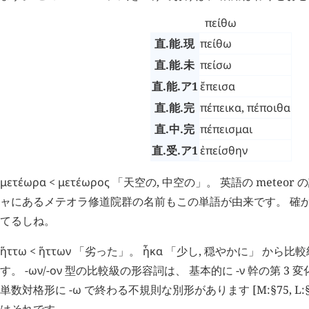
πείθω
直.能.現
πείθω
直.能.未
πείσω
直.能.ア1
ἔπεισα
直.能.完
πέπεικα
,
πέποιθα
直.中.完
πέπεισμαι
直.受.ア1
ἐπείσθην
μετέωρα
<
μετέωρος
「天空の, 中空の」。 英語の meteor
ャにあるメテオラ修道院群の名前もこの単語が由来です。 確
てるしね。
ἥττω
<
ἥττων
「劣った」。
ἦκα
「少し, 穏やかに」 から比
す。 -
ων
/-
ον
型の比較級の形容詞は、 基本的に -
ν
幹の第 3 
単数対格形に -
ω
で終わる不規則な別形があります [M:§75, L:
はそれです。