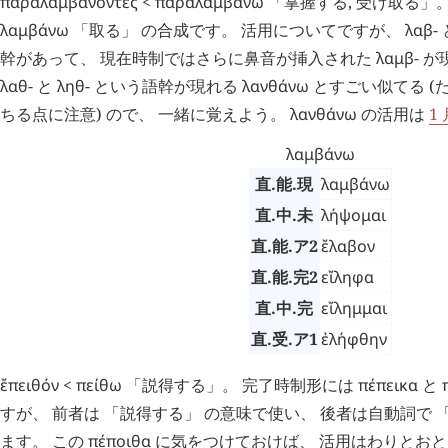
παραλαμβάνοντες
<
παραλαμβάνω
「掌握する, 受け取る」
λαμβάνω
「取る」 の合成です。 活用についてですが、
λαβ
-
幹があって、 現在時制ではさらに鼻音が挿入された
λαμβ
- 
λαθ
- と
ληθ
- という語幹が現れる
λανθάνω
とすごい似てる (
ちる点に注意) ので、 一緒に覚えよう。
λανθάνω
の活用は
1 
λαμβάνω
直.能.現
λαμβάνω
直.中.未
λήψομαι
直.能.ア2
ἔλαβον
直.能.完2
εἴληφα
直.中.完
εἴλημμαι
直.受.ア1
ἐλήφθην
ἔπειθόν
<
πείθω
「説得する」。 完了時制形には
πέπεικα
と
すが、 前者は 「説得する」 の意味で使い、 後者は自動詞で 
ます。 この
πέποιθα
に気をつけておけば、 活用はわりとお