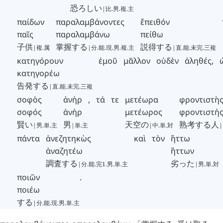
恐ろしい
|比.男.複.主
παίδων
παραλαμβάνοντες
ἔπειθόν
παῖς
παραλαμβάνω
πείθω
子供
掌握する
説得する
|複.属
|分.能.現.男.複.主
|直.能.未完.三複
κατηγόρουν
ἐμοῦ
μᾶλλον
οὐδὲν
ἀληθές
,
κατηγορέω
告発する
|直.能.未完.三複
σοφὸς
ἀνήρ
,
τά
τε
μετέωρα
φροντιστὴ
σοφός
ἀνήρ
μετέωρος
φροντιστή
賢い
男
天空の
熟考する人
|男.単.主
|単.主
|中.単.対
πάντα
ἀνεζητηκὼς
καὶ
τὸν
ἥττω
ἀναζητέω
ἥττων
調査する
劣った
|分.能.完1.男.単.主
|男.単.対
ποιῶν
.
ποιέω
する
|分.能.現.男.単.主