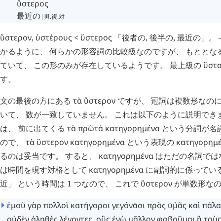
ὕστερος
最近の
|男.複.対
ὕστερον
,
ὑστέρους
<
ὕστερος
「後者の, 後半の, 最近の」。 -
かるように、 何らかの形容詞の比較級なのですが、 もととな
ていて、 この形のみが存在しているようです。 最上級の
ὕστ
す。
文の最後の方にある
τὰ
ὕστερον
ですが、 冠詞は複数形なの
いて、 数が一致していません。 これは以下のように説明できます 
は、 前に出てくる
τὰ
πρῶτά
κατηγορημένα
という分詞が名
ので、
τὰ
ὕστερον
κατηγορημένα
という表現の
κατηγορημ
るのは妥当です。 すると、
κατηγορημένα
はただの名詞では
は時間を現す対格として
κατηγορημένα
に副詞的に係っている
近」 という時間は 1 つなので、 これで
ὕστερον
が単数形なの
ἐμοῦ
γὰρ
πολλοὶ
κατήγοροι
γεγόνᾱσι
πρὸς
ῡ
μᾶς
῾
καὶ
πάλα
οὐδὲν
ἀληθὲς
λέγοντες
,
οὓς
ἐγὼ
μᾶλλον
φοβοῦμαι
ἢ
τοὺ