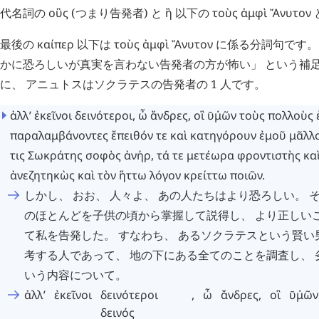
代名詞の
οὓς
(つまり告発者) と
ἢ
以下の
τοὺς
ἀμφὶ
Ἄνυτον
最後の
καίπερ
以下は
τοὺς
ἀμφὶ
Ἄνυτον
に係る分詞句です。
かに恐ろしいが真実を言わない告発者の方が怖い」 という補足
に、 アニュトスはソクラテスの告発者の 1 人です。
ἀλλ’
ἐκεῖνοι
δεινότεροι
,
ὦ
ἄνδρες
,
οἳ
ῡ
μῶν
῾
τοὺς
πολλοὺς
παραλαμβάνοντες
ἔπειθόν
τε
καὶ
κατηγόρουν
ἐμοῦ
μᾶλλ
τις
Σωκράτης
σοφὸς
ἀνήρ
,
τά
τε
μετέωρα
φροντιστὴς
κα
ἀνεζητηκὼς
καὶ
τὸν
ἥττω
λόγον
κρείττω
ποιῶν
.
しかし、 おお、 人々よ、 あの人たちはより恐ろしい。 
のほとんどを子供の頃から掌握して説得し、 より正しい
て私を告発した。 すなわち、 あるソクラテスという賢い
考する人であって、 地の下にある全てのことを調査し、 
いう内容について。
ἀλλ’
ἐκεῖνοι
δεινότεροι
,
ὦ
ἄνδρες
,
οἳ
ῡ
μῶν
῾
δεινός