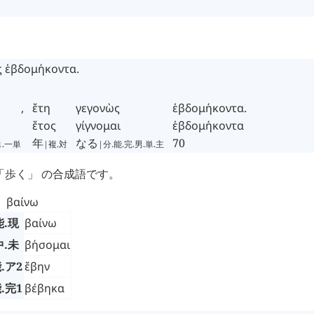
ς
ἑβδομήκοντα
.
。
,
ἔτη
γεγονὼς
ἑβδομήκοντα
.
ἔτος
γίγνομαι
ἑβδομήκοντα
年
なる
70
1.一単
|複.対
|分.能.完.男.単.主
「歩く」 の合成語です。
βαίνω
能.現
βαίνω
中.未
βήσομαι
.ア2
ἔβην
.完1
βέβηκα