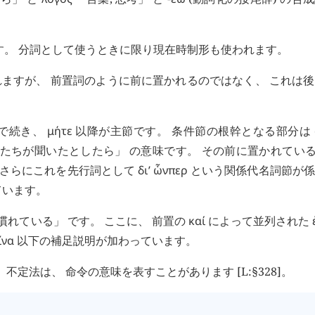
す。 分詞として使うときに限り現在時制形も使われます。
ますが、 前置詞のように前に置かれるのではなく、 これは
で続き、
μήτε
以降が主節です。 条件節の根幹となる部分は
たたちが聞いたとしたら」 の意味です。 その前に置かれてい
 さらにこれを先行詞として
δι’
ὧνπερ
という関係代名詞節が係
ています。
慣れている」 です。 ここに、 前置の
καί
によって並列された
ἵνα
以下の補足説明が加わっています。
定法は、 命令の意味を表すことがあります [L:§328]。