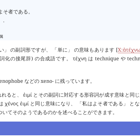
よそ者である。
.
.属
い」 の副詞形ですが、 「単に」 の意味もあります [
X:
ἀτέχν
容詞化の接尾辞) の合成語です。
τέχνη
は technique や tech
enophobe などの xeno- に残っています。
れれると、
ἐιμί
とその副詞に対応する形容詞が成す意味と同じ
合は
χένος
ἐιμί
と同じ意味になり、 「私はよそ者である」 と
についてそのようであるのかを述べることができます。