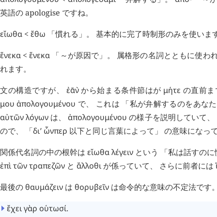
英語の apologise ですね。
εἴωθα
<
ἔθω
「慣れる」。 基本的に完了時制形のみを使いま
ἕνεκα
<
ἕνεκα
「～が原因で」。 属格形の名詞とともに使われ
れます。
文の構造ですが、
ἐ
ᾱ
ν
`
から始まる条件節はが
μήτε
の直前ま
μου
ἀπολογουμένου
で、 これは 「私が弁解するのをあな
αὐτῶν
λόγων
は、
ἀπολογουμένου
の様子を説明していて、
ので、 「
δι’
ὧνπερ
以下と同じ言葉によって」 の意味になっ
関係代名詞の中の根幹は
εἴωθα
λέγειν
という 「私は話すのに
ἐπὶ
τῶν
τραπεζῶν
と
ἄλλοθι
が係っていて、 さらに前者には
最後の
θαυμάζειν
は
θορυβεῖν
は命令的な意味の不定法です。 不
ἔχει
γὰρ
οὑτωσί
.