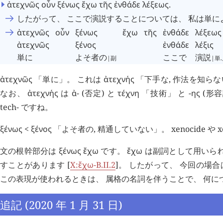
ἀτεχνῶς
οὖν
ξένως
ἔχω
τῆς
ἐνθάδε
λέξεως
.
したがって、 ここで演説することについては、 私は単に
ἀτεχνῶς
οὖν
ξένως
ἔχω
τῆς
ἐνθάδε
λέξεως
ἀτεχνῶς
ξένος
ἐνθάδε
λέξις
単に
よそ者の
ここで
演説
|副
|単
ἀτεχνῶς
「単に」。 これは
ἀτεχνής
「下手な, 作法を知らな
なお、
ἀτεχνής
は
ἀ
- (否定) と
τέχνη
「技術」 と -
ης
(形
tech- ですね。
ξένως
<
ξένος
「よそ者の, 精通していない」。 xenocide や x
文の根幹部分は
ξένως
ἔχω
です。
ἔχω
は副詞として用いら
すことがあります [
X:
ἔχω
-B.II.2
]。 したがって、 今回の場
この表現が使われるときは、 属格の名詞を伴うことで、 何
追記 (2020 年 1 月 31 日)