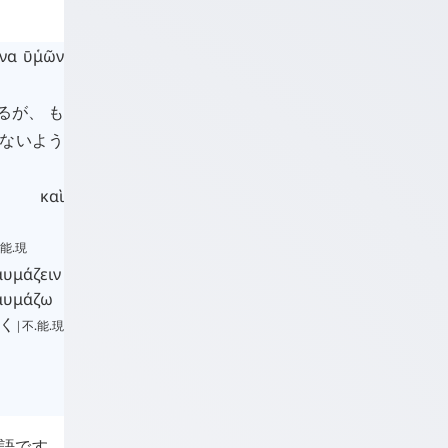
ἵνα
ῡ
μῶν
῾
るが、 も
しないよう
καὶ
.能.現
αυμάζειν
αυμάζω
く
|不.能.現
成語です。