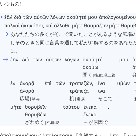
いつもの!
ἐ
ᾱ
ν
`
διὰ
τῶν
αὐτῶν
λόγων
ἀκούητέ
μου
ἀπολογουμένο
πολλοὶ
ἀκηκόᾱσι
,
καὶ
ἄλλοθι
,
μήτε
θαυμάζειν
μήτε
θορυβ
あなたたちの多くがそこで聞いたことがあるような広場の
しそのときと同じ言葉を通して私が弁解するのをあなた
に。
ἐ
ᾱ
ν
`
διὰ
τῶν
αὐτῶν
λόγων
ἀκούητέ
μου
ἀ
ἀκούω
ἀ
聞く
|接.能.現.二複
ἐν
ἀγορᾷ
ἐπὶ
τῶν
τραπεζῶν
,
ἵνα
ῡ
μῶν
῾
ἀγορά
τράπεζα
ἵνα
広場
机
そこで
|単.与
|複.属
μήτε
θορυβεῖν
τούτου
ἕνεκα
.
θορυβέω
ἕνεκα
ざわめく
～が原因で
|不.能.現
ἀπολογουμένου
<
ἀπολογέοαμι
「弁解する」。
ἀπο
- 「～