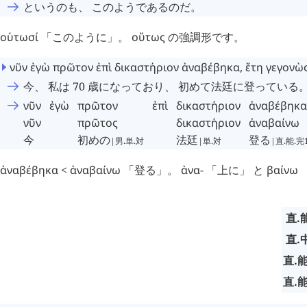
というのも、 このようであるのだ。
οὑτωσί
「このように」。
οὕτως
の強調形です。
νῦν
ἐγὼ
πρῶτον
ἐπὶ
δικαστήριον
ἀναβέβηκα
,
ἔτη
γεγονὼ
今、 私は 70 歳になっており、 初めて法廷に登っている
νῦν
ἐγὼ
πρῶτον
ἐπὶ
δικαστήριον
ἀναβέβηκα
νῦν
πρῶτος
δικαστήριον
ἀναβαίνω
今
初めの
法廷
登る
|男.単.対
|単.対
|直.能.完
ἀναβέβηκα
<
ἀναβαίνω
「登る」。
ἀνα
- 「上に」 と
βαίνω
直.
直.
直.能
直.能