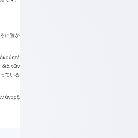
後ろに置か
ἀκούητέ
る
διὰ
τῶν
っている
ἐν
ἀγορᾷ