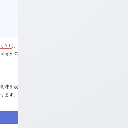
ως
-A.II
]。
nology の
意味を表
なります。