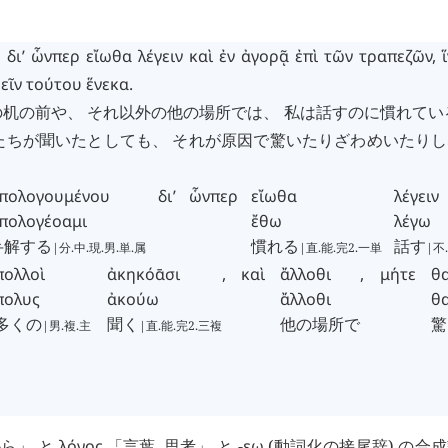
υ
δι’
ὧνπερ
εἴωθα
λέγειν
καὶ
ἐν
ἀγορᾷ
ἐπὶ
τῶν
τραπεζῶν
,
εῖν
τούτου
ἕνεκα
.
机の前や、 それ以外の他の場所では、 私は話すのに慣れてい
たちが聞いたとしても、 それが原因で驚いたりざわめいたり
πολογουμένου
δι’
ὧνπερ
εἴωθα
λέγειν
πολογέοαμι
ἔθω
λέγω
弁解する
慣れる
話す
|分.中.現.男.単.属
|直.能.完2.一単
|不
πολλοὶ
ἀκηκόᾱσι
,
καὶ
ἄλλοθι
,
μήτε
θ
πολυς
ἀκούω
ἄλλοθι
θ
多くの
聞く
他の場所で
驚
|男.複.主
|直.能.完2.三複
から」 と
λόγος
「言葉, 思考」 と -
εω
(動詞化の接尾辞) の合