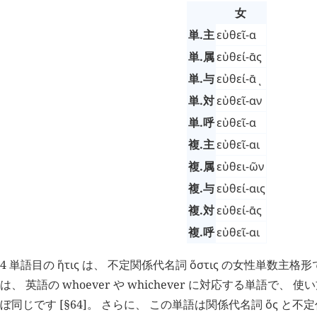
女
単.主
εὐθεῖ-α
単.属
εὐθεί-ᾱς
単.与
εὐθεί-
ᾱ
ͺ
単.対
εὐθεῖ-αν
単.呼
εὐθεῖ-α
複.主
εὐθεῖ-αι
複.属
εὐθει-ῶν
複.与
εὐθεί-αις
複.対
εὐθεί-ᾱς
複.呼
εὐθεῖ-αι
4 単語目の
ἥτις
は、 不定関係代名詞
ὅστις
の女性単数主格形
は、 英語の whoever や whichever に対応する単語で
ぼ同じです [§64]。 さらに、 この単語は関係代名詞
ὅς
と不定