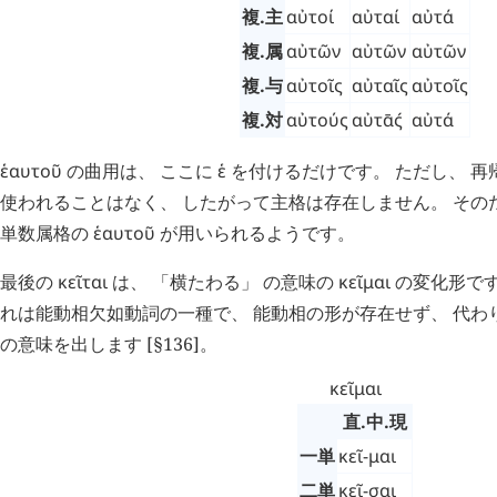
複.主
αὐτοί
αὐταί
αὐτά
複.属
αὐτῶν
αὐτῶν
αὐτῶν
複.与
αὐτοῖς
αὐταῖς
αὐτοῖς
複.対
αὐτούς
αὐτ
ᾱ
ς
´
αὐτά
ἑαυτοῦ
の曲用は、 ここに
ἑ
を付けるだけです。 ただし、 
使われることはなく、 したがって主格は存在しません。 その
単数属格の
ἑαυτοῦ
が用いられるようです。
最後の
κεῖται
は、 「横たわる」 の意味の
κεῖμαι
の変化形です。
れは能動相欠如動詞の一種で、 能動相の形が存在せず、 代わ
の意味を出します [§136]。
κεῖμαι
直.中.現
一単
κεῖ-μαι
二単
κεῖ-σαι