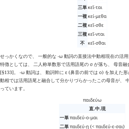
三単
κεῖ-ται
一複
κεί-μεθα
二複
κεῖ-σθε
三複
κεῖ-νται
不
κεῖ-σθαι
せっかくなので、 一般的な
-ω
動詞の直接法中動相現在の活用
特徴としては、 二人称単数形で活用語尾の
σ
が落ち、 母音融
[§133]。
-ω
動詞は、 動詞幹に
ε
(鼻音の前では
ο
) を加えた
動相では活用語尾と融合して分かりづらかったこの母音が、 
っています。
παιδεύω
直.中.現
一単
παιδεύ-ο-μαι
二単
παιδεύ-ῃ
(<
παιδεύ-ε-σαι
)