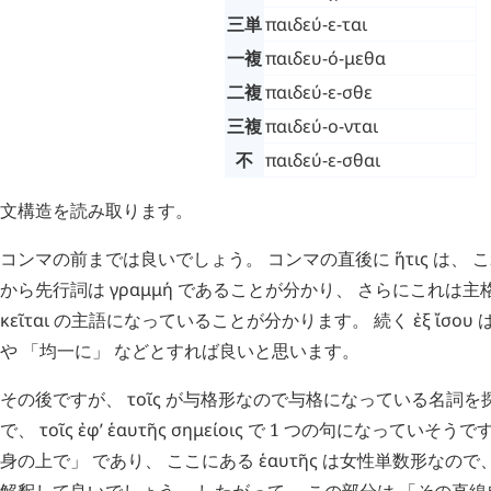
三単
παιδεύ-ε-ται
一複
παιδευ-ό-μεθα
二複
παιδεύ-ε-σθε
三複
παιδεύ-ο-νται
不
παιδεύ-ε-σθαι
文構造を読み取ります。
コンマの前までは良いでしょう。 コンマの直後に
ἥτις
は、 
から先行詞は
γραμμή
であることが分かり、 さらにこれは主
κεῖται
の主語になっていることが分かります。 続く
ἐξ
ἴσου
は
や 「均一に」 などとすれば良いと思います。
その後ですが、
τοῖς
が与格形なので与格になっている名詞を
で、
τοῖς
ἐφ’
ἑαυτῆς
σημείοις
で 1 つの句になっていそうで
身の上で」 であり、 ここにある
ἑαυτῆς
は女性単数形なので
解釈して良いでしょう。 したがって、 この部分は 「その直線