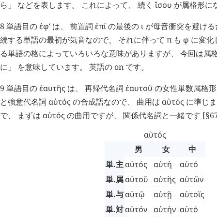
ら」 などを表します。 これによって、 続く
ἴσου
が属格形に
8 単語目の
ἐφ’
は、 前置詞
ἐπί
の最後の
ι
が母音衝突を避ける
続する単語の最初が気音なので、 それに伴って
π
も
φ
に変化
る単語の格によっていろいろな意味がありますが、 今回は属格
に」 を意味しています。 英語の on です。
9 単語目の
ἑαυτῆς
は、 再帰代名詞
ἑαυτοῦ
の女性単数属格形
と強意代名詞
αὐτός
の合成語なので、 曲用は
αὐτός
に準じます
で、 まずは
αὐτός
の曲用ですが、 関係代名詞と一緒です [§67
αὐτός
男
女
中
単.主
αὐτός
αὐτή
αὐτό
単.属
αὐτοῦ
αὐτῆς
αὐτῶν
単.与
αὐτῷ
αὐτῇ
αὐτοῖς
単.対
αὐτόν
αὐτήν
αὐτό