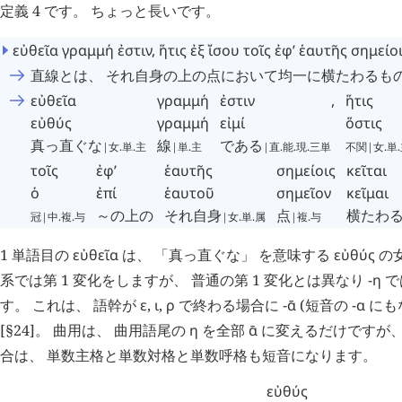
定義 4 です。 ちょっと長いです。
εὐθεῖα
γραμμή
ἐστιν
,
ἥτις
ἐξ
ἴσου
τοῖς
ἐφ’
ἑαυτῆς
σημείο
直線とは、 それ自身の上の点において均一に横たわるも
εὐθεῖα
γραμμή
ἐστιν
,
ἥτις
εὐθύς
γραμμή
εἰμί
ὅστις
真っ直ぐな
線
である
|女.単.主
|単.主
|直.能.現.三単
不関|女.単
τοῖς
ἐφ’
ἑαυτῆς
σημείοις
κεῖται
ὁ
ἐπί
ἑαυτοῦ
σημεῖον
κεῖμαι
～の上の
それ自身
点
横たわ
冠|中.複.与
|女.単.属
|複.与
1 単語目の
εὐθεῖα
は、 「真っ直ぐな」 を意味する
εὐθύς
の
系では第 1 変化をしますが、 普通の第 1 変化とは異なり
-η
で
す。 これは、 語幹が
ε
,
ι
,
ρ
で終わる場合に
-ᾱ
(短音の
-α
にも
[§24]。 曲用は、 曲用語尾の
η
を全部
ᾱ
に変えるだけですが、
合は、 単数主格と単数対格と単数呼格も短音になります。
εὐθύς