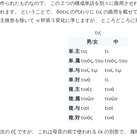
作られたものなので、 この 2 つの構成単語を別々に曲用させ
れます。 ということで、
ὅστις
の代わりに
τις
の曲用を載せて
主格形を除いて
-ν
幹第 3 変化に準じますが、 ところどころに別
τις
男/女
中
単.主
τις
τι
単.属
τινός
,
του
τινός
,
του
単.与
τινί
,
τῳ
τινί
,
τῳ
単.対
τινά
τι
複.主
τινές
τινά
複.属
τινῶν
τινῶν
複.与
τισί
τισί
複.対
τινάς
τινά
次の
ἐξ
ですが、 これは母音の前で使われる
ἐκ
の別形で、 属