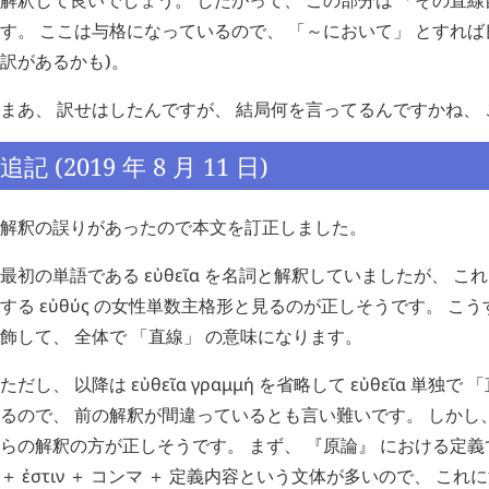
す。 ここは与格になっているので、 「～において」 とすれば
訳があるかも)。
まあ、 訳せはしたんですが、 結局何を言ってるんですかね、 
追記 (2019 年 8 月 11 日)
解釈の誤りがあったので本文を訂正しました。
最初の単語である
εὐθεῖα
を名詞と解釈していましたが、 これ
する
εὐθύς
の女性単数主格形と見るのが正しそうです。 こう
飾して、 全体で 「直線」 の意味になります。
ただし、 以降は
εὐθεῖα
γραμμή
を省略して
εὐθεῖα
単独で 「
るので、 前の解釈が間違っているとも言い難いです。 しかし、
らの解釈の方が正しそうです。 まず、 『原論』 における定義
＋
ἐστιν
＋ コンマ ＋ 定義内容という文体が多いので、 これ