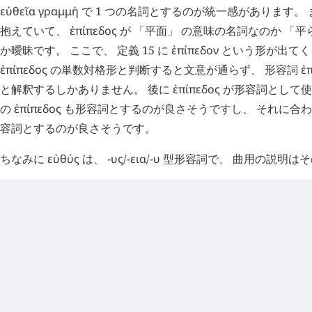
εὐθεῖα
γραμμή
で 1 つの名詞とするのが統一感があります。 ま
抱えていて、
ἐπίπεδος
が 「平面」 の意味の名詞なのか 「平
か曖昧です。 ここで、 定義 15 に
ἐπίπεδον
という形が出てく
ἐπίπεδος
の単数対格形と判断すると文意が通らず、 形容詞
ἐ
と解釈するしかありません。 後に
ἐπίπεδος
が形容詞として使
の
ἐπίπεδος
も形容詞とするのが良さそうですし、 それに合わせ
容詞とするのが良さそうです。
ちなみに
εὐθύς
は、
-υς
/
-εια
/
-υ
型形容詞で、 曲用の説明は