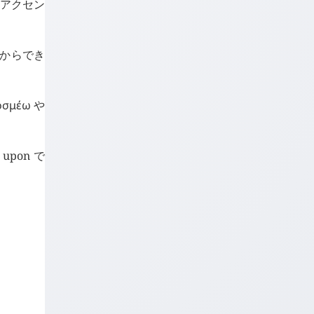
はアクセン
 からでき
οσμέω
や
upon で