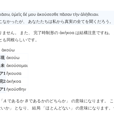
κᾱσιν
,
ῡ
μεῖς
῾
δέ
μου
ἀκούσεσθε
πᾶσαν
τὴν
ἀλήθειαν
.
てこなかったが、 あなたたちは私から真実の全てを聞くだろう。
りません。 また、 完了時制形の
ἀκήκοα
は結構注意ですね。
ar とも同根らしいです。
ἀκούω
.現
ἀκούω
.未
ἀκούσομαι
ア1
ἤκουσα
完2
ἀκήκοα
ア1
ἠκούσθην
「
A
であるか
B
であるかのどちらか」 の意味になります。 
いか」 となり、 結局 「ほとんどない」 の意味になります。