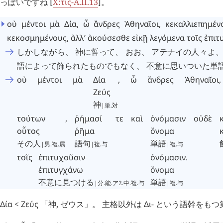
っぽいですね [
X:
τις
-A.II.13
]。
οὐ
μέντοι
μὰ
Δία
,
ὦ
ἄνδρες
Ἀθηναῖοι
,
κεκαλλιεπημέν
κεκοσμημένους
,
ἀλλ’
ἀκούσεσθε
εἰκῇ
λεγόμενα
τοῖς
ἐπιτ
しかしながら、 神に誓って、 おお、 アテナイの人々よ
語によって飾られたものでもなく、 不意に思いついた単
οὐ
μέντοι
μὰ
Δία
,
ὦ
ἄνδρες
Ἀθηναῖοι
,
Ζεύς
神
|単.対
τούτων
,
ῥήμασί
τε
καὶ
ὀνόμασιν
οὐδὲ
οὗτος
ῥῆμα
ὄνομα
その人
語句
単語
|男.複.属
|複.与
|複.与
τοῖς
ἐπιτυχοῦσιν
ὀνόμασιν
.
ἐπιτυγχάνω
ὄνομα
不意に見つける
単語
|分.能.ア2.中.複.与
|複.与
Δία
<
Ζεύς
「神, ゼウス」。 主格以外は
Δι
- という語幹をもつ