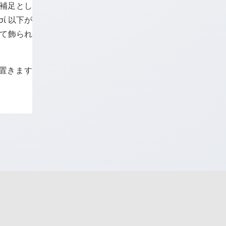
ず補足とし
σί
以下が
って飾られ
て置きます