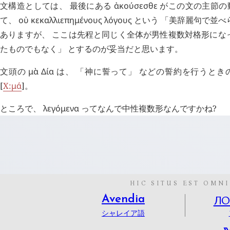
文構造としては、 最後にある
ἀκούσεσθε
がこの文の主節の
て、
οὐ
κεκαλλιεπημένους
λόγους
という 「美辞麗句で並べ
ありますが、 ここは先程と同じく全体が男性複数対格形にな
たものでもなく」 とするのが妥当だと思います。
文頭の
μὰ
Δία
は、 「神に誓って」 などの誓約を行うとき
[
X:
μά
]。
ところで、
λεγόμενα
ってなんで中性複数形なんですかね?
HIC SITUS EST OMNI
Л
Avendia
シャレイア語