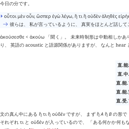
今日の分です。
οὗτοι
μὲν
οὖν
,
ὥσπερ
ἐγὼ
λέγω
,
ἤ
τι
ἢ
οὐδὲν
ἀληθὲς
εἰρή
彼らは、 私が言っているように、 真実をほとんど話し
ἀκούσεσθε
<
ἀκούω
「聞く」。 未来時制形は中動相しかあ
り、 英語の acoustic と語源関係がありますが、 なんと he
直.能
直.中
直.能.
直.能.
直.受.
文の真ん中にある
ἤ
τι
ἢ
οὐδέν
ですが、 まず
ἢ
Α
ἢ
Β
の形で 
それぞれ
τι
と
οὐδέν
が入っているので、 「ある何かか何もな