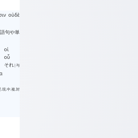
σιν
οὐδὲ
 語句や単
οἱ
οὗ
それ
|与
α
受.現.中.複.対