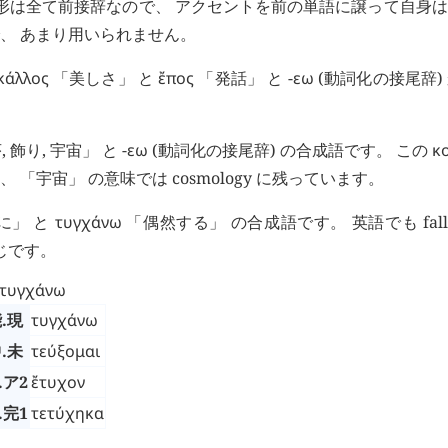
用形は全て前接辞なので、 アクセントを前の単語に譲って自身
、 あまり用いられません。
κάλλος
「美しさ」 と
ἔπος
「発話」 と -
εω
(動詞化の接尾辞)
 飾り, 宇宙」 と -
εω
(動詞化の接尾辞) の合成語です。 この
κ
、 「宇宙」 の意味では cosmology に残っています。
上に」 と
τυγχάνω
「偶然する」 の合成語です。 英語でも fall 
じです。
τυγχάνω
.現
τυγχάνω
.未
τεύξομαι
.ア2
ἔτυχον
.完1
τετύχηκα