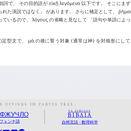
動詞で、 その目的語が
εἰκῇ
λεγόμενα
以下です。 そこにま
られた演説ではなく」 があります。 さらに補足として、
ῥήμα
っているので、
λόγους
の省略と見なして 「語句や単語によ
の定型文で、
μά
の後に誓う対象 (通常は神) を対格形にし
S DIVISUS IN PARTES TRES…
ΤΑ ΖΙΦΙΛΟΥ
ОФЖУЧЛО
ΒΙΒΛΙΑ
フェンナ語
自然言語 · 数理科学