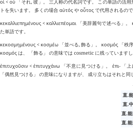
οἱ
<
οὗ
「それ, 彼」。 三人称の代名詞です。 この単語の活
トを失います。 多くの場合
αὐτός
や
οὗτος
で代用されるので
κεκαλλιεπημένους
<
καλλιεπέομαι
「美辞麗句で述べる」。
た単語です。
κεκοσμημένους
<
κοσμέω
「並べる, 飾る」。
κοσμός
「秩序,
κοσμός
は、 「飾る」 の意味では cosmetic に残っていますし
ἐπιτυχοῦσιν
<
ἐπιτυγχάνω
「不意に見つける」。
ἐπι
- 「
「偶然見つける」 の意味になりますが、 成り立ちはそれと同
直.能
直.中
直.能
直.能