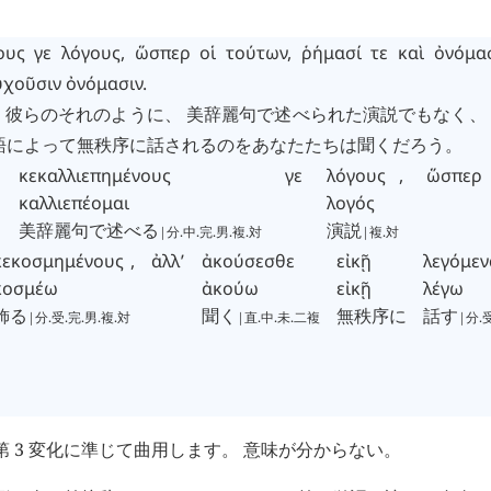
ους
γε
λόγους
,
ὥσπερ
οἱ
τούτων
,
ῥήμασί
τε
καὶ
ὀνόμα
υχοῦσιν
ὀνόμασιν
.
、 彼らのそれのように、 美辞麗句で述べられた演説でもなく、
語によって無秩序に話されるのをあなたたちは聞くだろう。
κεκαλλιεπημένους
γε
λόγους
,
ὥσπερ
καλλιεπέομαι
λογός
美辞麗句で述べる
演説
|分.中.完.男.複.対
|複.対
κεκοσμημένους
,
ἀλλ’
ἀκούσεσθε
εἰκῇ
λεγόμεν
κοσμέω
ἀκούω
εἰκῇ
λέγω
飾る
聞く
無秩序に
話す
|分.受.完.男.複.対
|直.中.未.二複
|分.
第 3 変化に準じて曲用します。 意味が分からない。