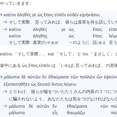
やっていきます。
καίτοι
ἀληθές
γε
ὡς
ἔπος
εἰπεῖν
οὐδὲν
εἰρήκᾱσιν
.
そして実際、 言ってみれば、 彼らは真実を何も話してい
καίτοι
ἀληθές
γε
ὡς
ἔπος
εἰπε
καίτοι
ἀληθής
ὡς
ἔπος
λέγ
そして実際
真実の
～のように
話
言
|中.単.対
|単.主
καίτοι
「そして実際」。
καί
「そして」 と
τοι
「まさしく」 
途中にある
ὡς
ἔπος
εἰπεῖν
は 「いわば, 言ってみれば」 の
μάλιστα
δὲ
αὐτῶν
ἓν
ἐθαύμασα
τῶν
πολλῶν
ὧν
ἐψεύσ
ἐξαπατηθῆτε
ὡς
δεινοῦ
ὄντος
λέγειν
.
とりわけ、 彼らが嘘をついたたくさんの内容の 1 つに
に騙されないよう、 あなたたちは気をつけなければなら
μάλιστα
δὲ
αὐτῶν
ἓν
ἐθαύμασα
τῶν
πο
μάλιστα
εἷς
θαυμάζω
πο