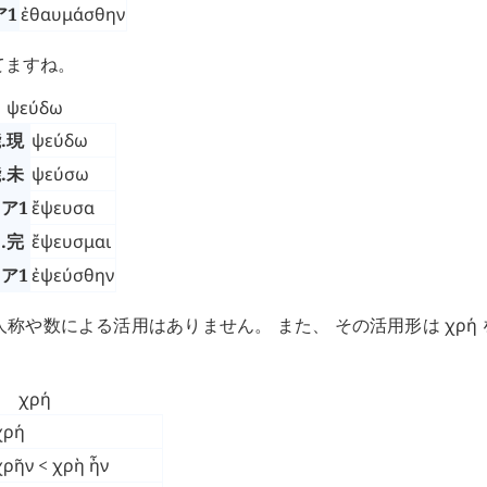
ア1
ἐθαυμάσθην
ってますね。
ψεύδω
.現
ψεύδω
.未
ψεύσω
.ア1
ἔψευσα
.完
ἔψευσμαι
.ア1
ἐψεύσθην
人称や数による活用はありません。 また、 その活用形は
χρή
χρή
χρή
χρῆν
<
χρὴ ἦν