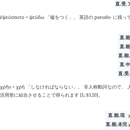
直.受.
ἐψεύσαντο
<
ψεύδω
「嘘をつく」。 英語の pseudo- に残
直.能
直.能
直.能
直.中
直.受
χρῆν
<
χρή
「しなければならない」。 非人称動詞なので、 
活用形に結合させることで得られます [L:§120]。
直.能.現
直.能.未完