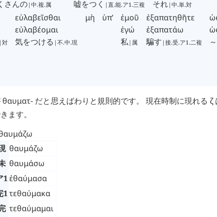
くさんの
嘘をつく
それ
|中.複.属
|直.能.ア1.三複
|中.単.対
εὐλαβεῖσθαι
μὴ
ὑπ’
ἐμοῦ
ἐξαπατηθῆτε
ὡ
εὐλαβέομαι
ἐγώ
ἐξαπατάω
ὡ
気をつける
私
騙す
～
|対
|不.中.現
|属
|接.受.ア1.二複
が
θαυματ
- だと思えばわりと規則的です。 現在時制に現れる
ζ
できます。
θαυμάζω
現
θαυμάζω
未
θαυμάσω
ア1
ἐθαύμασα
完1
τεθαύμακα
完
τεθαύμαμαι