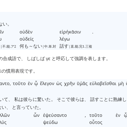
ない。
ῖν
οὐδὲν
εἰρήκᾱσιν
.
ω
οὐδείς
λέγω
う
何も～ない
話す
|不.能.ア2
|中.単.対
|直.能.完1.三複
の合成語で、 しばしば
γε
と呼応して強調を表します。
意味の慣用表現です。
αντο
,
τοῦτο
ἐν
ᾧ
ἔλεγον
ὡς
χρῆν
ῡ
μᾶς
῾
εὐλαβεῖσθαι
μὴ
ついて、 私は彼らに驚いた。 そこで彼らは、 話すことに熟練
ない、 と言っていた。
λλῶν
ὧν
ἐψεύσαντο
,
τοῦτο
ἐν
λύς
ψεύδω
οὗτος