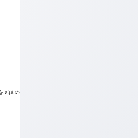
を
εἰμί
の