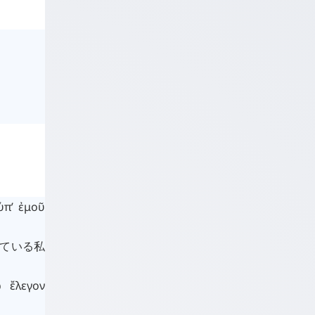
ὑπ’
ἐμοῦ
している私
ᾧ
ἔλεγον