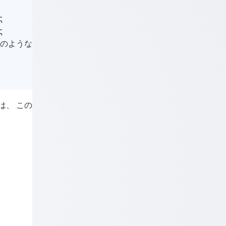
ς
ς
のような
は、 この