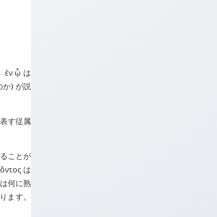
く
ἐν
ᾧ
は
か) が説
を表す従属
ることが
ὄντος
は
語は何に熟
かります。