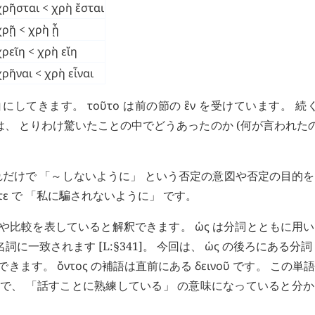
χρῆσται
<
χρὴ ἔσται
χρῇ
<
χρὴ ᾖ
χρεῖη
<
χρὴ εἴη
χρῆναι
<
χρὴ εἶναι
白にしてきます。
τοῦτο
は前の節の
ἓν
を受けています。 続
、 とりわけ驚いたことの中でどうあったのか (何が言われたの
れだけで 「～しないように」 という否定の意図や否定の目的
τε
で 「私に騙されないように」 です。
方や比較を表していると解釈できます。
ὡς
は分詞とともに用い
一致されます [L:§341]。 今回は、
ὡς
の後ろにある分詞
できます。
ὄντος
の補語は直前にある
δεινοῦ
です。 この単
で、 「話すことに熟練している」 の意味になっていると分