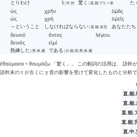
とりわけ
1
驚く
た
|中.対
|直.能.ア1.一単
ὡς
χρῆν
ῡ
μᾶς
῾
ὡς
χρή
ῡ
μεῖς
῾
～ということ
しなければならない
あなたたち
|直.能.未完
δεινοῦ
ὄντος
λέγειν
.
δεινός
εἰμί
熟練した
である
|男.単.属
|分.能.現.男.単.属
ἐθαύμασα
<
θαυμάζω
「驚く」。 この動詞の活用は、 語幹
語幹末の
τ
が古くに y 音の影響を受けて変化したものと分析
直.能.
直.能.
直.能.
直.能.
直.中.