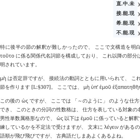
直.中.未
接.能.現
希.能.現
不.能.現
特に後半の節の解釈が難しかったので、 ここで文構造を明
τοῦτο
に係る関係代名詞節を構成しており、 これ以降の部分は
明されています。
μὴ
は否定辞ですが、 接続法の動詞とともに用いられて、 こ
節を作ります [L:§307]。 ここでは、
μὴ
ὑπ’
ἐμοῦ
ἐξαπατηθῆ
この後の
ὡς
ですが、 ここでは 「～のように」 のような仕
でき、 このときの分詞の性数格は、 仕方を表している対象の名詞に
男性単数属格形なので、
ὡς
以下は
ἐμοῦ
に係っていると解釈
練しているかを不定法で受けますが、 文末に
λέγειν
があるの
語順が飛び飛びですが、 古典語だしまあよくあるよね。