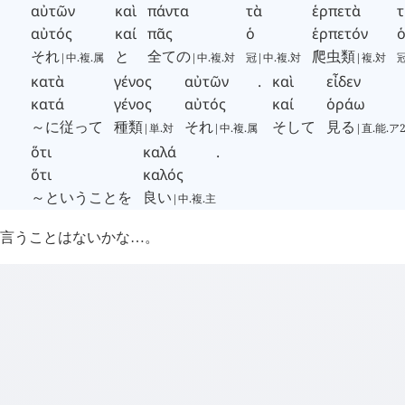
αὐτῶν
καὶ
πάντα
τὰ
ἑρπετὰ
τ
αὐτός
καί
πᾶς
ὁ
ἑρπετόν
それ
と
全ての
爬虫類
|中.複.属
|中.複.対
冠|中.複.対
|複.対
冠
κατὰ
γένος
αὐτῶν
.
καὶ
εἶδεν
κατά
γένος
αὐτός
καί
ὁράω
～に従って
種類
それ
そして
見る
|単.対
|中.複.属
|直.能.ア
ὅτι
καλά
.
ὅτι
καλός
～ということを
良い
|中.複.主
言うことはないかな
。
…