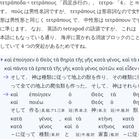
τετράποδα
<
τετράπους
「四足歩行の」。
τετρα
- 「4」 と
π
す。
πούς
は男性名詞ですが、
τετράπους
は形容詞なので女
形は男性形と同じく
τετράπους
で、 中性形は
τετράπουν
です
に準じます。 なお、 英語の tetrapod の語源ですが、 これ
本語にもなっている通り、 海岸に置かれる消波ブロックのこと
していて 4 つの突起があるためですね。
καὶ
ἐποίησεν
ὁ
Θεὸς
τὰ
θηρία
τῆς
γῆς
κατὰ
γένος
,
καὶ
τὰ
καὶ
πάντα
τὰ
ἑρπετὰ
τῆς
γῆς
κατὰ
γένος
αὐτῶν
.
καὶ
εἶδεν
そして、 神は種類に従って地上の獣を作り、 その種類
って全ての地上の爬虫類も作った。 そして、 神はそれら
καὶ
ἐποίησεν
ὁ
Θεὸς
τὰ
θη
καί
ποιέω
ὁ
Θεός
ὁ
θη
そして
作る
神
獣
|直.能.ア1.三単
冠|男.単.主
|単.主
冠|中.複.対
κατὰ
γένος
,
καὶ
τὰ
κτήνη
κατὰ
κατά
γένος
καί
ὁ
κτῆνος
κατά
～に従って
種類
と
家畜
～に従
|単.対
冠|中.複.対
|複.対