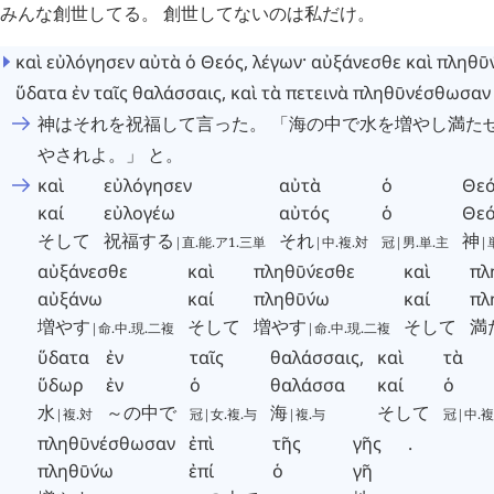
みんな創世してる。 創世してないのは私だけ。
καὶ
εὐλόγησεν
αὐτὰ
ὁ
Θεός
,
λέγων·
αὐξάνεσθε
καὶ
πληθ
ῡ
ὕδατα
ἐν
ταῖς
θαλάσσαις
,
καὶ
τὰ
πετεινὰ
πληθῡνέσθωσαν
神はそれを祝福して言った。 「海の中で水を増やし満た
やされよ。」 と。
καὶ
εὐλόγησεν
αὐτὰ
ὁ
Θε
καί
εὐλογέω
αὐτός
ὁ
Θε
そして
祝福する
それ
神
|直.能.ア1.三単
|中.複.対
冠|男.単.主
|
αὐξάνεσθε
καὶ
πληθ
ῡ
νεσθε
´
καὶ
πλ
αὐξάνω
καί
πληθ
ῡ
νω
´
καί
πλ
増やす
そして
増やす
そして
満
|命.中.現.二複
|命.中.現.二複
ὕδατα
ἐν
ταῖς
θαλάσσαις
,
καὶ
τὰ
ὕδωρ
ἐν
ὁ
θαλάσσα
καί
ὁ
水
～の中で
海
そして
|複.対
冠|女.複.与
|複.与
冠|中.複
πληθῡνέσθωσαν
ἐπὶ
τῆς
γῆς
.
πληθ
ῡ
νω
´
ἐπί
ὁ
γῆ