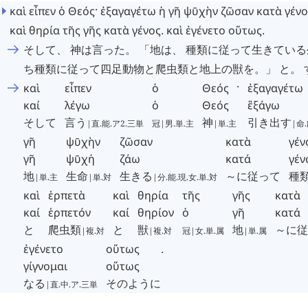
καὶ
εἶπεν
ὁ
Θεός·
ἐξαγαγέτω
ἡ
γῆ
ψῡχὴν
ζῶσαν
κατὰ
γένο
καὶ
θηρία
τῆς
γῆς
κατὰ
γένος
.
καὶ
ἐγένετο
οὕτως
.
そして、 神は言った。 「地は、 種類に従って生きてい
ち種類に従って四足動物と爬虫類と地上の獣を。」 と。 
καὶ
εἶπεν
ὁ
Θεός
·
ἐξαγαγέτω
καί
λέγω
ὁ
Θεός
ἒξάγω
そして
言う
神
引き出す
|直.能.ア2.三単
冠|男.単.主
|単.主
|命
γῆ
ψῡχὴν
ζῶσαν
κατὰ
γέν
γῆ
ψῡχή
ζάω
κατά
γέν
地
生命
生きる
～に従って
種
|単.主
|単.対
|分.能.現.女.単.対
καὶ
ἑρπετὰ
καὶ
θηρία
τῆς
γῆς
κατὰ
καί
ἑρπετόν
καί
θηρίον
ὁ
γῆ
κατά
と
爬虫類
と
獣
地
～に従
|複.対
|複.対
冠|女.単.属
|単.属
ἐγένετο
οὕτως
.
γίγνομαι
οὕτως
なる
そのように
|直.中.ア.三単