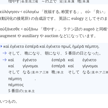
増やす
～の上で
地
|命.受.現.三複
冠|女.単.属
|単.属
εὐλόγησεν
<
εὐλογέω
「祝福する, 称賛する」。
εὐ
- 「良い」
(動詞化の接尾辞) の合成語です。 英語に eulogy としてそ
αὐξάνεσθε
<
αὐξάνω
「増やす」。 ラテン語の augeō と同
augment や auxiliary や auction などになっています。
καὶ
ἐγένετο
ἑσπέρᾱ
καὶ
ἐγένετο
πρωΐ
,
ἡμέρᾱ
πέμπτη
.
そして、 晩になり、 朝になり、 5 番目の日となった。
καὶ
ἐγένετο
ἑσπέρᾱ
καὶ
ἐγένετο
καί
γίγνομαι
ἑσπέρᾱ
καί
γίγνομαι
そして
なる
晩
そして
なる
|直.中.ア.三単
|単.主
|直.中.ア.三
πέμπτη
.
πέμπτος
5 番目の
|女.単.主
いつもの。