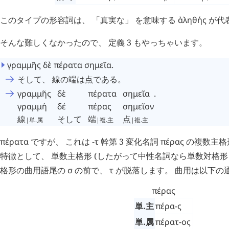
このタイプの形容詞は、 「真実な」 を意味する
ἀληθής
が代
そんな難しくなかったので、 定義 3 もやっちゃいます。
γραμμῆς
δὲ
πέρατα
σημεῖα
.
そして、 線の端は点である。
γραμμῆς
δὲ
πέρατα
σημεῖα
.
γραμμή
δέ
πέρας
σημεῖον
線
そして
端
点
|単.属
|複.主
|複.主
πέρατα
ですが、 これは
-τ
幹第 3 変化名詞
πέρας
の複数主格
特徴として、 単数主格形 (したがって中性名詞なら単数対格形
格形の曲用語尾の
σ
の前で、
τ
が脱落します。 曲用は以下の通り
πέρας
単.主
πέρα-ς
単.属
πέρατ-ος