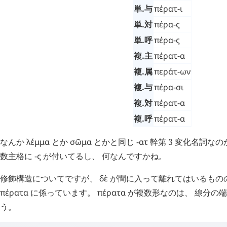
単.与
πέρατ-ι
単.対
πέρα-ς
単.呼
πέρα-ς
複.主
πέρατ-α
複.属
περάτ-ων
複.与
πέρα-σι
複.対
πέρατ-α
複.呼
πέρατ-α
なんか
λέμμα
とか
σῶμα
とかと同じ
-ατ
幹第 3 変化名詞な
数主格に
-ς
が付いてるし、 何なんですかね。
修飾構造についてですが、
δὲ
が間に入って離れてはいるもの
πέρατα
に係っています。
πέρατα
が複数形なのは、 線分の端
う。