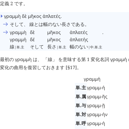
定義 2 です。
γραμμὴ
δὲ
μῆκος
ἀπλατές
.
そして、 線とは幅のない長さである。
γραμμὴ
δὲ
μῆκος
ἀπλατές
.
γραμμή
δέ
μῆκος
ἀπλατής
線
そして
長さ
幅のない
|単.主
|単.主
|中.単.主
最初の
γραμμὴ
は、 「線」 を意味する第 1 変化名詞
γραμμή
変化の曲用を復習しておきます [§17]。
γραμμή
単.主
γραμμ-ή
単.属
γραμμ-ῆς
単.与
γραμμ-ῇ
単.対
γραμμ-ήν
単.呼
γραμμ-ή