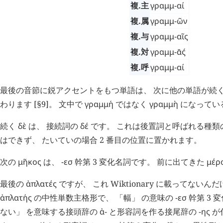
複.主
γραμμ-αί
複.属
γραμμ-ῶν
複.与
γραμμ-αῖς
複.対
γραμμ-
ᾱ
ς
´
複.呼
γραμμ-αί
最後の音節に鋭アクセントをもつ単語は、 次に他の単語が続く
わります [§9]。 文中で
γραμμή
ではなく
γραμμὴ
になってい
続く
δὲ
は、 接続詞の
δέ
です。 これは後置詞と呼ばれる種類
はできず、 たいていの場合 2 番目の位置に置かれます。
次の
μῆκος
は、
-εσ
幹第 3 変化名詞です。 前に出てきた
μέρ
最後の
ἀπλατές
ですが、 これ Wiktionary に載ってないん
ἀπλατής
の中性単数主格形で、 「幅」 の意味の
-εσ
幹第 3 
ない」 を意味する接頭辞の
ἀ-
と形容詞を作る接尾辞の
-ης
が