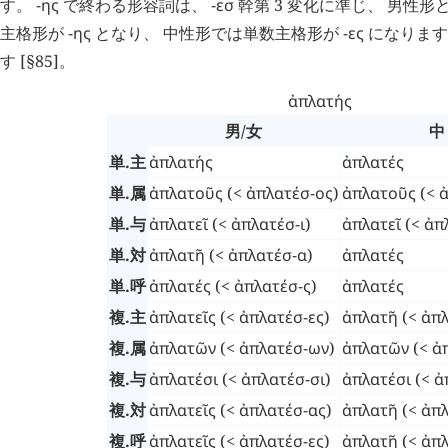
す。
-ης
で終わる形容詞は、
-εσ
幹第 3 変化に準じ、 男性
主格形が
-ης
となり、 中性形では単数主格形が
-ες
になります
す [§85]。
ἀπλατής
男/女
中
単.主
ἀπλατής
ἀπλατές
単.属
ἀπλατοῦς
(<
ἀπλατέσ-ος
)
ἀπλατοῦς
(<
ἀ
単.与
ἀπλατεῖ
(<
ἀπλατέσ-ι
)
ἀπλατεῖ
(<
ἀπ
単.対
ἀπλατῆ
(<
ἀπλατέσ-α
)
ἀπλατές
単.呼
ἀπλατές
(<
ἀπλατέσ-ς
)
ἀπλατές
複.主
ἀπλατεῖς
(<
ἀπλατέσ-ες
)
ἀπλατῆ
(<
ἀπλ
複.属
ἀπλατῶν
(<
ἀπλατέσ-ων
)
ἀπλατῶν
(<
ἀ
複.与
ἀπλατέσι
(<
ἀπλατέσ-σι
)
ἀπλατέσι
(<
ἀ
複.対
ἀπλατεῖς
(<
ἀπλατέσ-ας
)
ἀπλατῆ
(<
ἀπλ
複.呼
ἀπλατεῖς
(<
ἀπλατέσ-ες
)
ἀπλατῆ
(<
ἀπλ