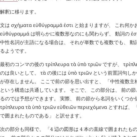
解釈に移ります。
文は
σχήματα
εὐθύγραμμά
ἐστι
と始まりますが、 これ何か
εὐθύγραμμά
は明らかに複数形なのにも関わらず、 動詞の
ἐσ
中性名詞が主語になる場合は、 それが単数でも複数でも、 動
るようです。
最初のコンマの後の
τρίπλευρα
τὰ
ὑπὸ
τριῶν
ですが、
τρίπλ
のは良いとして、
τὰ
の後には
ὑπὸ
τριῶν
という前置詞句し
が存在しません。 ここで前の節を思い出すと、 「中性複数主
という構造は共通しています。 そこで、 この部分は、 前の
るのでは予想ができます。 実際、 前の節から名詞をいくつか
τρίπλευρα
τὰ
ὑπὸ
τριῶν
εὐθειῶν
περιεχόμενα
とすれば、 「
で囲まれたものである」 と訳せます。
次の部分も同様で、 「4 辺の図形は 4 本の直線で囲まれたも