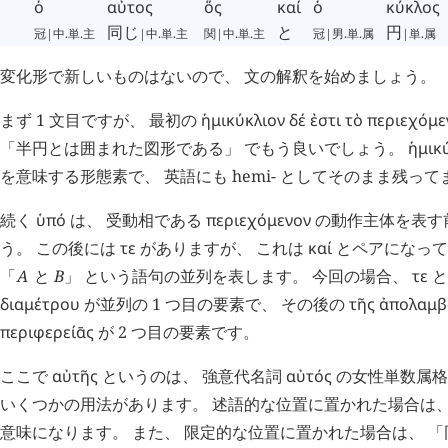
ὁ
αὐτος
ὅς
καί
ὁ
κύκλος
同じ
と
円
冠|中.単.主
|中.単.主
関|中.単.主
冠|男.単.属
|単.属
変化形で新しいものはないので、 文の解釈を始めましょう。
まず 1 文目ですが、 最初の
ἡμικύκλιον
δέ
ἐστι
τὸ
περιεχόμε
「半円とは囲まれた図形である」 でもう良いでしょう。
ἡμικ
を意味する形態素で、 英語にも hemi- としてそのまま残って
続く
ὑπό
は、 受動相である
περιεχόμενον
の動作主体を表す
う。 この後には
τε
がありますが、 これは
καί
とペアになって
「
Α
と
Β
」 という語句の並列を表します。 今回の場合、
τε
διαμέτρου
が並列の 1 つ目の要素で、 その後の
τῆς
ἀπολαμβ
περιφερείᾱς
が 2 つ目の要素です。
ここで
αὐτῆς
というのは、 強意代名詞
αὐτός
の女性単数属格
いくつかの用法があります。 述語的な位置に置かれた場合は、 
意味になります。 また、 限定的な位置に置かれた場合は、 「