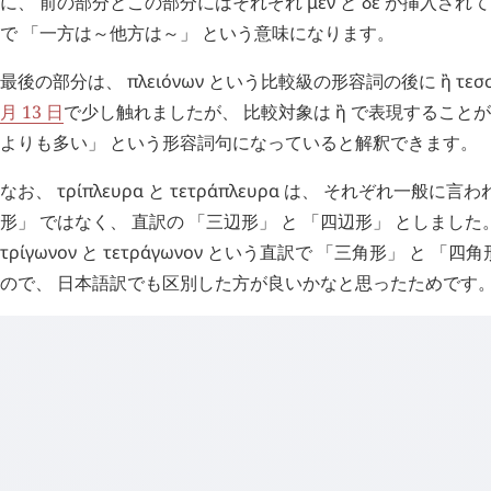
に、 前の部分とこの部分にはそれぞれ
μὲν
と
δὲ
が挿入されて
で 「一方は～他方は～」 という意味になります。
最後の部分は、
πλειόνων
という比較級の形容詞の後に
ἢ
τεσ
月 13 日
で少し触れましたが、 比較対象は
ἢ
で表現することが
よりも多い」 という形容詞句になっていると解釈できます。
なお、
τρίπλευρα
と
τετράπλευρα
は、 それぞれ一般に言われ
形」 ではなく、 直訳の 「三辺形」 と 「四辺形」 としました
τρίγωνον
と
τετράγωνον
という直訳で 「三角形」 と 「四角
ので、 日本語訳でも区別した方が良いかなと思ったためです