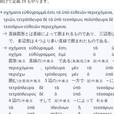
続けて定義 19 もやります。
σχήματα
εὐθύγραμμά
ἐστι
τὰ
ὑπὸ
εὐθειῶν
περιεχόμενα
,
τριῶν
,
τετράπλευρα
δὲ
τὰ
ὑπὸ
τεσσάρων
,
πολύπλευρα
δὲ
τεσσάρων
εὐθειῶν
περιεχόμενα
.
直線図形とは直線によって囲まれるものであり、 三辺形は 3
で、 多辺形は 4 つより多い直線で囲まれたものである。
σχήματα
εὐθύγραμμά
ἐστι
τὰ
σχήμα
εὐθύγραμμος
ἐιμί
ὁ
図形
直線の
である
|複.主
|中.複.主
|直.能.現.三単
冠|中.複.主
περιεχόμενα
,
τρίπλευρα
μὲν
τὰ
ὑπὸ
περιέχω
τρίπλευρος
μέν
ὁ
ὑπό
囲む
3 辺の
一方で
～に
|分.受.現.中.複.主
|中.複.主
冠|中.複.主
τετράπλευρα
δὲ
τὰ
ὑπὸ
τεσσάρω
τετράπλευρος
δέ
ὁ
ὑπό
τέσσαρε
4 辺の
そして
～によって
4
|中.複.主
冠|中.複.主
|女.属
τὰ
ὑπὸ
πλειόνων
ἢ
τεσσάρων
ὁ
ὑπό
πολύς
ἤ
τέσσαρες