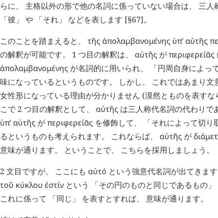
らに、 主格以外の形で他の名詞に係っていない場合は、 三人
「彼」 や 「それ」 などを表します [§67]。
このことを踏まえると、
τῆς
ἀπολαμβανομένης
ὑπ’
αὐτῆς
π
の解釈が可能です。 1 つ目の解釈は、
αὐτῆς
が
περιφερείᾱς
ἀπολαμβανομένης
が名詞的に用いられ、 「円周自身によって
味になっているというものです。 しかし、 これではあまり文
女性形になっている理由が分かりません (漠然とものを表すな
こで 2 つ目の解釈として、
αὐτῆς
は三人称代名詞の代わりで
ὑπ’
αὐτῆς
が
περιφερείᾱς
を修飾して、 「それによって切り
るというものも考えられます。 これならば、
αὐτῆς
が
διάμε
意味が通ります。 ということで、 こちらを採用しましょう。
2 文目ですが、 ここにも
αὐτό
という強意代名詞が出てきます
τοῦ
κύκλου
ἐστίν
という 「その円のものと同じであるもの」
これに係って 「同じ」 を表すとすれば、 意味が通ります。