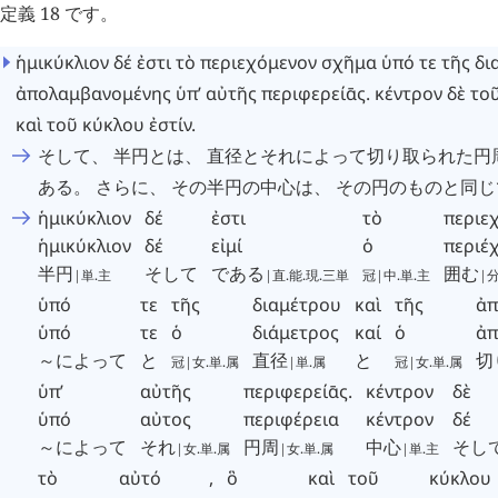
定義 18 です。
ἡμικύκλιον
δέ
ἐστι
τὸ
περιεχόμενον
σχῆμα
ὑπό
τε
τῆς
δι
ἀπολαμβανομένης
ὑπ’
αὐτῆς
περιφερείᾱς
.
κέντρον
δὲ
το
καὶ
τοῦ
κύκλου
ἐστίν
.
そして、 半円とは、 直径とそれによって切り取られた
ある。 さらに、 その半円の中心は、 その円のものと同
ἡμικύκλιον
δέ
ἐστι
τὸ
περιε
ἡμικύκλιον
δέ
εἰμί
ὁ
περιέ
半円
そして
である
囲む
|単.主
|直.能.現.三単
冠|中.単.主
|分
ὑπό
τε
τῆς
διαμέτρου
καὶ
τῆς
ἀπ
ὑπό
τε
ὁ
διάμετρος
καί
ὁ
ἀπ
～によって
と
直径
と
切
冠|女.単.属
|単.属
冠|女.単.属
ὑπ’
αὐτῆς
περιφερείᾱς
.
κέντρον
δὲ
ὑπό
αὐτος
περιφέρεια
κέντρον
δέ
～によって
それ
円周
中心
そし
|女.単.属
|女.単.属
|単.主
τὸ
αὐτό
,
ὃ
καὶ
τοῦ
κύκλου