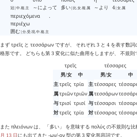
～によって
多い
～より
4
冠|中.複.主
|比.女.複.属
|女.属
περιεχόμενα
.
περιέχω
囲む
|分.受.現.中.複.主
まず
τρεῖς
と
τεσσάρων
ですが、 それぞれ 3 と 4 を表す数
格形です。 どちらも第 3 変化に似た曲用をしますが、 不規則です
τρεῖς
τέσσαρες
男/女
中
男/女
中
主
τρεῖς
τρία
主
τέσσαρες
τέσσαρ
属
τριῶν
τριῶν
属
τεσσάρων
τεσσάρ
与
τρισί
τρισί
与
τέσσαρσι
τέσσαρ
対
τρεῖς
τρία
対
τέσσαρας
τέσσαρ
また
πλειόνων
は、 「多い」 を意味する
πολύς
の不規則な比
月 13 日
にも出てきた
-ων
/
-ον
型の第 3 変化形容詞です。