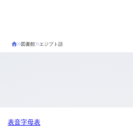
ΤΑ ΖΙΦΙΛΟΥ
ΒΙΒΛΙΑ
図書館
エジプト語
表音字母表