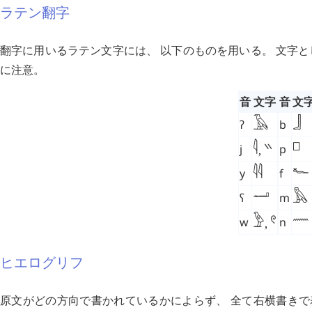
ラテン翻字
翻字に用いるラテン文字には、 以下のものを用いる。 文字として
に注意。
音
文字
音
文
𓄿
𓃀
ʔ
b
𓏭
𓊪
𓇋
j
p
,
𓆑
𓇋
𓇋
y
f
𓂝
𓅓
ʕ
m
𓈖
𓏲
𓅱
w
n
,
ヒエログリフ
原文がどの方向で書かれているかによらず、 全て右横書きで