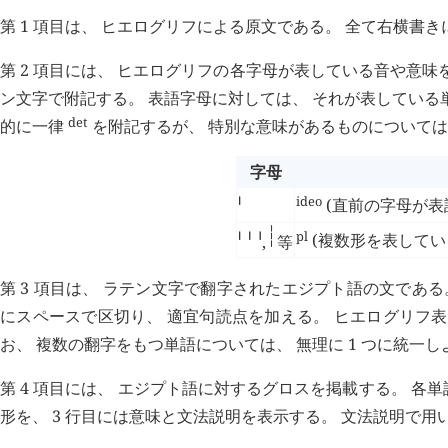
第 1 項目は、 ヒエログリフによる原文である。 全て右横書
第 2 項目には、 ヒエログリフの各字母が表している音や意味
ン文字で附記する。 表語字母に対しては、 それが表している
det
的に一律
を附記するが、 特別な意味があるものについて
字母
𓏤
ideo
(直前の字母が表
𓏥
𓏪
pl
(複数形を表してい
,
等
第 3 項目は、 ラテン文字で翻字されたエジプト語の文であ
にスペースで区切り、 適宜句読点を加える。 ヒエログリフ
お、 複数の翻字をもつ単語については、 無理に 1 つに統一
第 4 項目には、 エジプト語に対するグロスを掲載する。 各単語
形を、 3 行目には意味と文法説明を表示する。 文法説明で