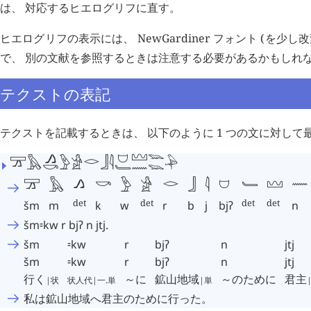
は、 対応するヒエログリフに直す。
ヒエログリフの表示には、 NewGardiner フォント (を
で、 別の文献を参照するときは注意する必要があるかもしれ
テクストの表記
テクストを記載するときは、 以下のように 1 つの文に対して最
𓆊
𓈉
𓈟
𓂻
𓂋
𓈝
𓅱
𓅓
𓎡
𓀀
𓃀
𓇋
𓄑
𓈖
𓆊
𓅆
𓈖
𓎡
𓄑
𓂋
𓈉
𓈟
𓂻
𓈝
𓅱
𓅓
𓀀
𓃀
𓇋
det
det
det
det
šm
m
k
w
r
b
j
bjʔ
n
šm⹀kw r bjʔ n jtj.
šm
⹀kw
r
bjʔ
n
jtj
šm
⹀kw
r
bjʔ
n
jtj
行く
～に
鉱山地域
～のために
君主
|状
状人代|一.単
|単
私は鉱山地域へ君主のために行った。