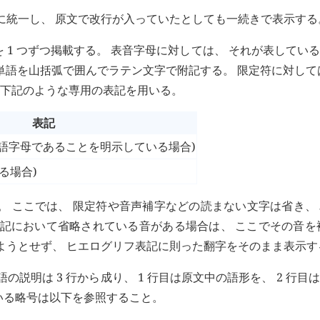
きに統一し、 原文で改行が入っていたとしても一続きで表示する
を 1 つずつ掲載する。 表音字母に対しては、 それが表してい
単語を山括弧で囲んでラテン文字で附記する。 限定符に対して
は下記のような専用の表記を用いる。
表記
語字母であることを明示している場合)
る場合)
る。 ここでは、 限定符や音声補字などの読まない文字は省き、
表記において省略されている音がある場合は、 ここでその音を
しようとせず、 ヒエログリフ表記に則った翻字をそのまま表示す
の説明は 3 行から成り、 1 行目は原文中の語形を、 2 行目
用いる略号は以下を参照すること。