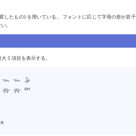
少し改変したもの) を用いている。 フォントに応じて字母の形が若
ない。
大 5 項目を表示する。
𓆊
𓆊
𓅆
det
‹
jtj
›
‹
jtj
›
|単