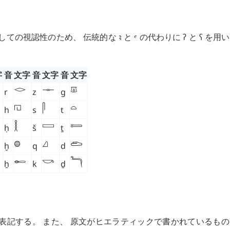
の視認性のため、 伝統的な ꜣ と ꜥ の代わりに
ʔ
と
ʕ
を用い
字
音
文字
音
文字
音
文字
𓊃
𓂋
𓎼
r
z
g
𓏏
𓉔
𓋴
h
s
t
𓈙
𓍿
𓎛
ḥ
š
ṯ
𓂧
𓈎
𓐍
ḫ
q
d
𓄡
𓎡
𓆓
ẖ
k
ḏ
表記する。 また、 原文がヒエラティックで書かれているも