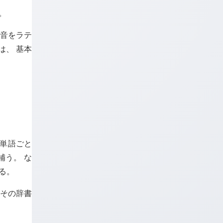
。
る音をラテ
は、 基本
 単語ごと
補う。 な
る。
はその辞書