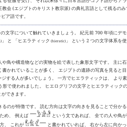
国による征服を受け、 それ以来徐々に日常言語がコプト語からア
教会 (エジプトのキリスト教宗派) の典礼言語として残るのみ
ラビア語です。
の文字について触れていきましょう。 紀元前 700 年頃にデ
」 と 「ヒエラティック
」 という 2 つの文字体系を
)
(hieratic)
人や鳥や構造物などの実物を絵で表した象形文字です。 主に
く書かれていることが多く、 エジプトの遺跡の写真を見ると
ージする人が多いでしょう。 一方でヒエラティックは、 より
う形で使われました。 ヒエログリフの文字とヒエラティックの
とができます。
きるのが特徴です。 読む方向は文字の向きを見ることで分か
𓈖
𓅱
𓀀
𓁐
ため、 例えば
という文であれば、 全ての人や鳥
𓈖
𓅱
𓁐
𓀀
方、 これが
と書かれていれば、 右から左に向か