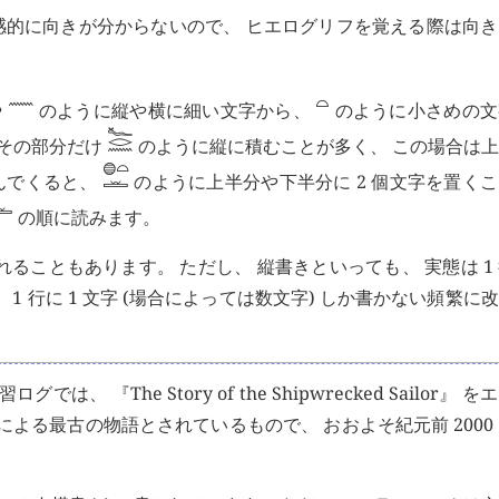
的に向きが分からないので、 ヒエログリフを覚える際は向き
𓈖
𓏏
や
のように縦や横に細い文字から、
のように小さめの文
𓆑
𓂋
𓈖
 その部分だけ
のように縦に積むことが多く、 この場合は
𓏏
𓐍
𓏛
んでくると、
のように上半分や下半分に 2 個文字を置く

の順に読みます。
ることもあります。 ただし、 縦書きといっても、 実態は 1
 1 行に 1 文字 (場合によっては数文字) しか書かない頻繁に
The Story of the Shipwrecked Sailor』 
よる最古の物語とされているもので、 おおよそ紀元前 2000