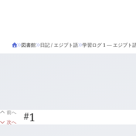
ΤΑ ΖΙΦΙΛΟΥ
ΒΙΒΛΙΑ
図書館
日記 / エジプト語
学習ログ 1 — エジプト
前へ
#
1
次へ