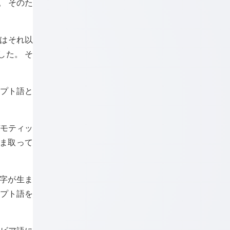
。 そのた
語はそれ以
した。 そ
ジプト語と
デモティッ
ま取って
文字が生ま
ジプト語を