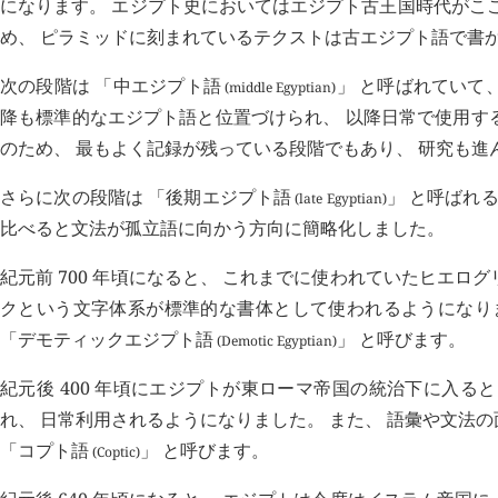
になります。 エジプト史においてはエジプト古王国時代がこ
め、 ピラミッドに刻まれているテクストは古エジプト語で書
次の段階は 「中エジプト語
」 と呼ばれていて、
(middle Egyptian)
降も標準的なエジプト語と位置づけられ、 以降日常で使用す
のため、 最もよく記録が残っている段階でもあり、 研究も進
さらに次の段階は 「後期エジプト語
」 と呼ばれる
(late Egyptian)
比べると文法が孤立語に向かう方向に簡略化しました。
紀元前 700 年頃になると、 これまでに使われていたヒエ
クという文字体系が標準的な書体として使われるようになりま
「デモティックエジプト語
」 と呼びます。
(Demotic Egyptian)
紀元後 400 年頃にエジプトが東ローマ帝国の統治下に入
れ、 日常利用されるようになりました。 また、 語彙や文法
「コプト語
」 と呼びます。
(Coptic)