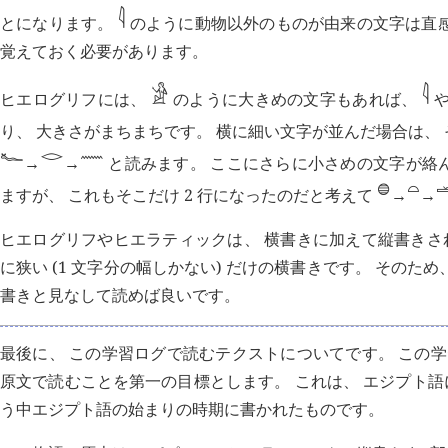
𓇋
とになります。
のように動物以外のものが由来の文字は直感
覚えておく必要があります。
𓀀
𓇋
ヒエログリフには、
のように大きめの文字もあれば、
り、 大きさがまちまちです。 横に細い文字が並んだ場合は、
𓈖
𓂋
𓆑
と読みます。 ここにさらに小さめの文字が絡
→
→

𓏏
𓐍
ますが、 これもそこだけ 2 行になったのだと考えて
→
→
ヒエログリフやヒエラティックは、 横書きに加えて縦書きされ
に狭い (1 文字分の幅しかない) だけの横書きです。 そのため、
書きと見なして読めば良いです。
最後に、 この学習ログで読むテクストについてです。 この学習ログでは、 『
原文で読むことを第一の目標とします。 これは、 エジプト語に
う中エジプト語の始まりの時期に書かれたものです。