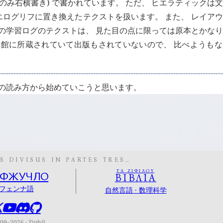
のみ右横書き) で書かれています。 ただ、 ヒエラティックは
エログリフに置き換えたテクストを扱います。 また、 レイア
この学習ログのテクストは、 見た目の点に限っては原本とかな
術館に所蔵されていて出版もされていないので、 比べようも
フの読み方から始めていこうと思います。
S DIVISUS IN PARTES TRES…
ΤΑ ΖΙΦΙΛΟΥ
ОФЖУЧЛО
ΒΙΒΛΙΑ
フェンナ語
自然言語 · 数理科学
009–2026
Ziphil