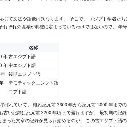
応じて文法や語彙は異なります。 そこで、 エジプト学者たち
、 それぞれの境界が明確に定まっているわけではないので、 年
名称
0 年
古エジプト語
0 年
中エジプト語
 年
後期エジプト語
 年
デモティックエジプト語
コプト語
と呼ばれていて、 概ね紀元前 2600 年から紀元前 2000 年まで
古い記録は紀元前 3200 年頃まで遡れますが、 最初期の記
とまった文章の記録が見られ始めるのが、 この古エジプト語