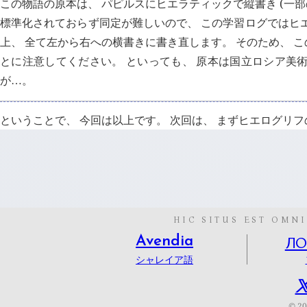
この物語の原本は、 パピルスにヒエラティックで縦書き (一部
標準化されておらず同定が難しいので、 この学習ログではヒ
上、 全て左から右への横書きに書き直します。 そのため、 
とに注意してください。 といっても、 原本は国立ロシア美
が
。
…
ということで、 今回は以上です。 次回は、 まずヒエログリ
HIC SITUS EST OMNI
Л
Avendia
シャレイア語
© 2