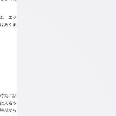
は、 エジ
号はあくま
の時期に話
録は人名や
の時期から