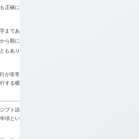
も正確に
字まであ
上から順に
こともあり
 行が非常
改行する横
をエジプト語
 年頃とい