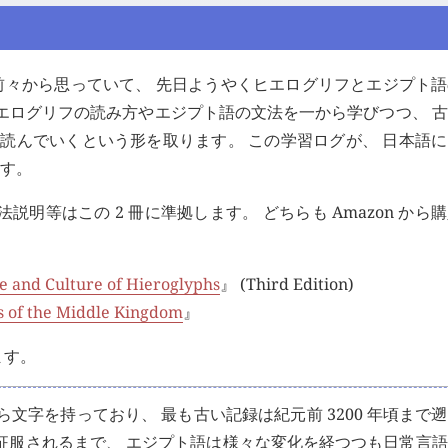
々から思っていて、 先日ようやくヒエログリフとエジプト語
ヒエログリフの読み方やエジプト語の文法を一から学びつつ、 
 Sailor』 を読んでいくという形を取ります。 この学習ログが、 日本
す。
説明等はこの 2 冊に準拠します。 どちらも Amazon から
e and Culture of Hieroglyphs
』 (Third Edition)
s of the Middle Kingdom
』
ます。
文字を持っており、 最も古い記録は紀元前 3200 年頃まで
国に征服されるまで、 エジプト語は様々な変化を経つつも日常言