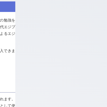
の勉強を
古代エジプ
語によるエジ
購入できま
遡れます。
語として使