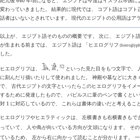
紀元後 640 年頃になると、 エジプトは今度はイスラム帝
変わっていきました。 結果的に現代では、 コプト語はコプト正
話者はいないとされています。 現代のエジプトの公用語はア
以上が、 エジプト語そのものの概要です。 次に、 エジプト語
が生まれる前までは、 エジプト語は 「ヒエログリフ
(hieroglyph
した。
𓉔
𓄿
𓀀
ヒエログリフは、
,
,
といった見た目をもつ文字で、 
に刻んだり描いたりして使われました。 神殿や墓などに大き
で、 古代エジプトの文字といったらこのヒエログリフをイメ
するために発達したもので、 パピルスに葦のペンで書くとい
対 1 に対応しているので、 これらは書体の違いだと考えるこ
ヒエログリフやヒエラティックは、 左横書きも右横書きもで
っていて、 人や鳥が向いている方向が文頭になります。 その
ているため、 左から右に向かって読むことが分かります。 一