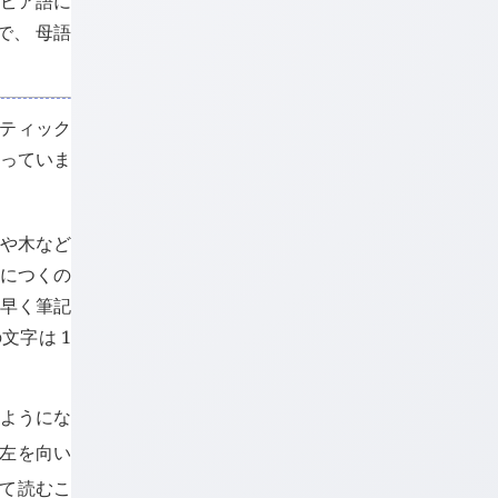
ラビア語に
で、 母語
モティック
使っていま
石や木など
目につくの
素早く筆記
文字は 1
るようにな
が左を向い
って読むこ