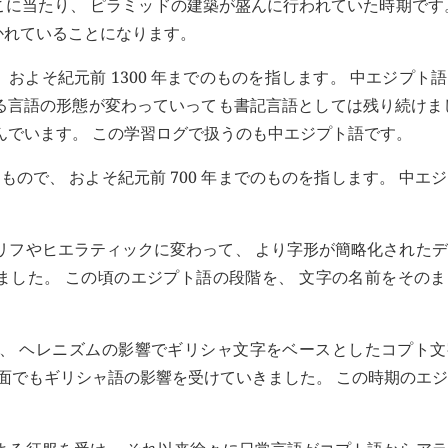
こに当たり、 ピラミッドの建築が盛んに行われていた時期です
かれていることになります。
 およそ紀元前 1300 年までのものを指します。 中エジプト
る言語の形態が変わっていっても書記言語としては残り続けま
んでいます。 この学習ログで扱うのも中エジプト語です。
もので、 およそ紀元前 700 年までのものを指します。 中エ
ログリフやヒエラティックに変わって、 より字形が簡略化された
した。 この頃のエジプト語の段階を、 文字の名前をそのま
ると、 ヘレニズムの影響でギリシャ文字をベースとしたコプト
の面でもギリシャ語の影響を受けていきました。 この時期のエ