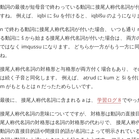
動詞の最後が短母音で終わっている動詞に接尾人称代名詞が付
すね。 例えば、
iqbi
に
šu
を付けると、
iqbīšu
のようになり
n
で終わる動詞に接尾人称代名詞が付いた場合、 いつも通り
る動詞に
š
から始まる接尾人称代名詞が付いた場合は、 両方
ではなく
imqussu
になります。 どちらか一方がもう一方に
ね。
接尾人称代名詞の対格形と与格形が両方付く場合もあり、 そ
は続く子音と同化します。 例えば、
aṭrud
に
kum
と
ši
を付
m
がもともとは
n
だったためらしいです。
最後に、 接尾人称代名詞に含まれる
a
は、
学習ログ 8
でやっ
接尾人称代名詞の意味についてですが、 対格形は動詞の直接目
尾人称代名詞の対格形は名詞の対格形の代わりで、 接尾人称
動詞の直接目的語や間接目的語が名詞によって明示されている