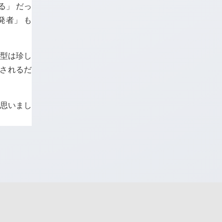
る」 だっ
発者」 も
 型は珍し
殺されるだ
と思いまし