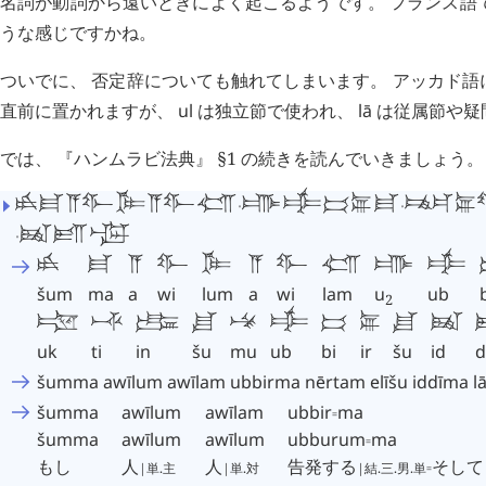
名詞が動詞から遠いときによく起こるようです。 フランス語
うな感じですかね。
ついでに、 否定辞についても触れてしまいます。 アッカド語
直前に置かれますが、
ul
は独立節で使われ、
lā
は従属節や疑
では、 『ハンムラビ法典』 §1 の続きを読んでいきましょう。 
𒋳𒈠𒀀𒉿𒈝𒀀𒉿𒇴
𒌑𒌒𒁉𒅕𒈠
𒉈𒅕
𒀉𒁕𒀝
𒋳
𒈠
𒀀
𒉿
𒈝
𒀀
𒉿
𒇴
𒌑
𒌒
šum
ma
a
wi
lum
a
wi
lam
u
ub
2
𒊌
𒋾
𒅔
𒋗
𒈬
𒌒
𒁉
𒅕
𒋗
𒀉
uk
ti
in
šu
mu
ub
bi
ir
šu
id
d
šumma
awīlum
awīlam
ubbirma
nērtam
elīšu
iddīma
l
šumma
awīlum
awīlam
ubbir
⹀
ma
šumma
awīlum
awīlum
ubburum
⹀
ma
もし
人
人
告発する
⹀
そして
|単.主
|単.対
|結.三.男.単