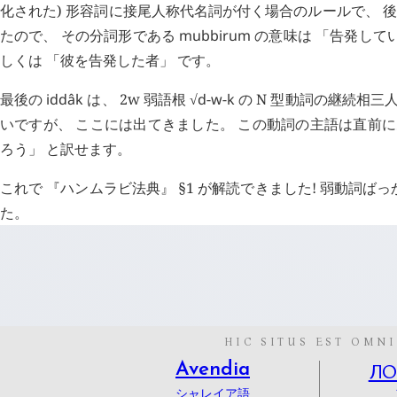
化された) 形容詞に接尾人称代名詞が付く場合のルールで、 
たので、 その分詞形である
mubbirum
の意味は 「告発してい
しくは 「彼を告発した者」 です。
最後の
iddâk
は、 2w 弱語根 √
d
-
w
-
k
の N 型動詞の継続相三人
いですが、 ここには出てきました。 この動詞の主語は直前
ろう」 と訳せます。
これで 『ハンムラビ法典』 §1 が解読できました! 弱動詞
た。
HIC SITUS EST OMNI
Л
Avendia
シャレイア語