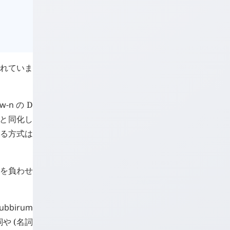
れていま
w
-
n
の D
と同化し
綴る方式は
罪を負わせ
ubbirum
や (名詞