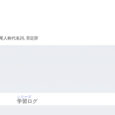
接尾人称代名詞, 否定辞
シリーズ
学習ログ