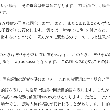
いた場合、 その母音は長母音になります。 前置詞に付く場
ます。
n
が後続の子音に同化します。 また、
d
,
t
,
ṭ
,
s
,
ṣ
,
š
,
z
のいずれ
の子音が
s
に変化します。 例えば、
imqut
に
šu
を付けると
同化するのではなく、 両方が
s
に変わるので、 ちょっと注意
のときは与格形が常に前に置かれます。 このとき、 与格形
けると、
aṭrudkušši
となります。 この同化現象が起こるのは
た母音調和の影響を受けません。 これも前置詞に付く場合と同
的語を表し、 与格形は動詞の間接目的語を表します。 したが
代名詞の与格形は前置詞句の代わりとなります。 ただし、 文
場合でも、 接尾人称代名詞が使われることがあります。 目