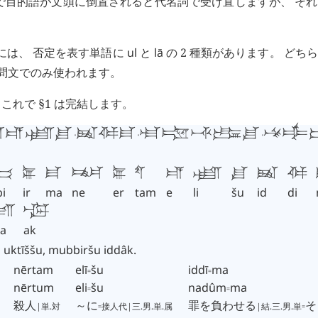
で目的語が文頭に倒置されると代名詞で受け直しますが、 そ
には、 否定を表す単語に
ul
と
lā
の 2 種類があります。 どち
問文でのみ使われます。
これで §1 は完結します。
𒂊𒇷𒋗
𒀉𒁲𒈠
𒆷𒊌𒋾𒅔𒋗
𒈬𒌒
𒁉
𒅕
𒈠
𒉈
𒅕
𒌓
𒂊
𒇷
𒋗
𒀉
𒁲
bi
ir
ma
ne
er
tam
e
li
šu
id
di
𒁕
𒀝
a
ak
ā
uktīššu
,
mubbiršu
iddâk
.
nērtam
elī
⹀
šu
iddī
⹀
ma
nērtum
eli
⹀
šu
nadûm
⹀
ma
殺人
～に
⹀
罪を負わせる
⹀
そ
|単.対
接人代|三.男.単.属
|結.三.男.単