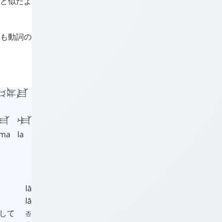
れと似たよ
らも動詞の
𒅕𒋗
𒈠
𒆷
ma
la
lā
lā
して
否