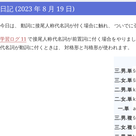
日記 (2023 年 8 月 19 日)
今日は、 動詞に接尾人称代名詞が付く場合に触れ、 ついでに
学習ログ 11
で接尾人称代名詞が前置詞に付く場合をやりまし
代名詞が動詞に付くときは、 対格形と与格形が使われます。
三.男.単
š
三.女.単
š
二.男.単
k
二.女.単
k
一.単
a
三.男.複
š
三.女.複
š