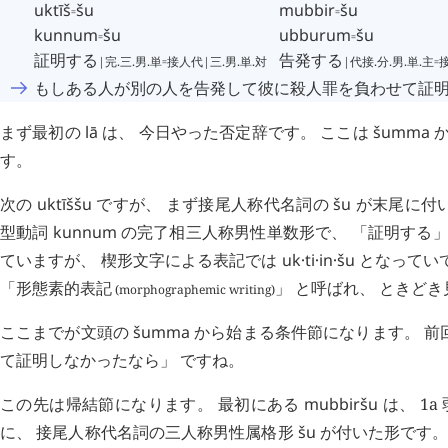
uktīš
⹀
šu
mubbir
⹀
šu
kunnum
⹀
šu
ubburum
⹀
šu
証明する
⹀
告発する
⹀
|完.三.男.単
接人代|三.男.単.対
|代接.分.男.単.主
もしある人が別の人を告発して彼に殺人罪を負わせて証明
まず最初の
lā
は、 今日やった否定辞です。 ここは
šumma
か
す。
次の
uktīššu
ですが、 まず接尾人称代名詞の
šu
が末尾に付
型動詞
kunnum
の完了相三人称男性単数形で、 「証明する」
ていますが、 楔形文字による表記では
uk
·
ti
·
in
·
šu
となってい
「形態素的表記
」 と呼ばれ、 ときど
(morphographemic writing)
ここまでが文頭の
šumma
から始まる条件節になります。 前
て証明しなかったなら」 ですね。
この先は帰結節になります。 最初にある
mubbiršu
は、 1a 
に、 接尾人称代名詞の三人称男性属格形
šu
が付いた形です