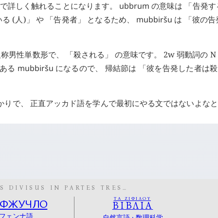
後で詳しく触れることになります。
ubbrum
の意味は 「告発す
る (人)」 や 「告発者」 となるため、
mubbiršu
は 「彼の告
称男性単数形で、 「殺される」 の意味です。 2w 弱動詞の N
にある
mubbiršu
になるので、 帰結節は 「彼を告発した者は
ばっかりで、 正直アッカド語を学んで最初にやる文ではないよな
S DIVISUS IN PARTES TRES…
ΤΑ ΖΙΦΙΛΟΥ
ОФЖУЧЛО
ΒΙΒΛΙΑ
フェンナ語
自然言語 · 数理科学