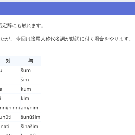
否定辞にも触れます。
たが、 今回は接尾人称代名詞が動詞に付く場合をやります。
対
与
u
šum
i
šim
a
kum
i
kim
nni
/
ninni
am
/
nim
unūti
šunūšim
ināti
šināšim