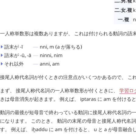
二.男.複
k
二.女.複
k
一.複
n
一人称単数形は複数ありますが、 これは付けられる動詞の語
語末が
-ī
nni
,
m
(
a
が落ちる)
語末が
-ū
,
-ā
ninni
,
nim
それ以外
anni
,
am
接尾人称代名詞が付くときの注意点がいくつかあるので、 こ
まず、 接尾人称代名詞の一人称単数形が付くときに、
学習ログ
きは母音消失が起きます。 例えば、
iptaras
に
am
を付ける
動詞の最後が短母音で終わっている動詞に接尾人称代名詞の一
になります。 このとき、 動詞の末尾の母音と接尾人称代名
す。 例えば、
iḫaddu
に
am
を付けると、
u
と
a
が母音融合