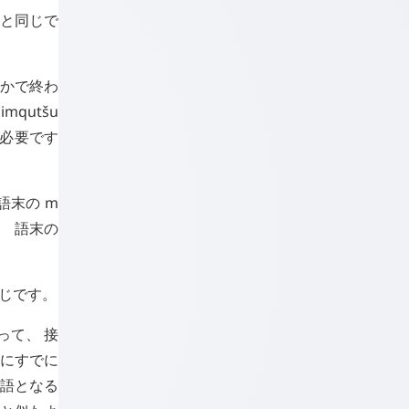
合と同じで
かで終わ
、
imqutšu
が必要です
の語末の
m
、 語末の
じです。
って、 接
中にすでに
的語となる