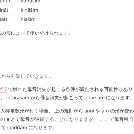
unūti
kunūšim
ināti
kināšim
iāti
niāšim
末の形によって使い分けられます。
れから列挙していきます。
 7
で触れた母音消失が起こる条件が満たされる可能性があり
と、
iptarasam
から母音消失が起こって
iptarsam
になります
人称単数形が付く場合、 上の規則から
anni
や
am
の形が使わ
詞の
a
とで母音が連続することになりますが、 ここで母音融合
して
iḫaddâm
になります。