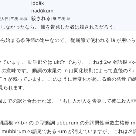
iddâk
nadūkum
殺される
接人代|三.男.単.属
|継.三.男.単
しなかったなら、 彼を告発した者は殺されるだろう。
ら始まる条件節の途中なので、 従属節で使われる
lā
が用いら
いています。 動詞部分は
uktīn
であり、 これは 2w 弱語根 √
k
-
 の意味です。 動詞の末尾の
-n
は同化規則によって直後の
šu
て
n
が残っています。 このように音変化が起こる前の発音で
き見られます。
回までの訳と合わせれば、 「もし人が人を告発して彼に殺人
弱語根 √
ʔ
-
b
-
r
の D 型動詞
ubburum
の分詞男性単数主格形
m
。
mubbirum
の語尾である
-um
が消えていますが、 これは名詞