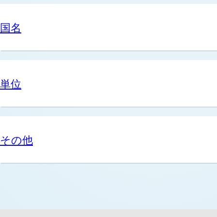
国名
単位
その他