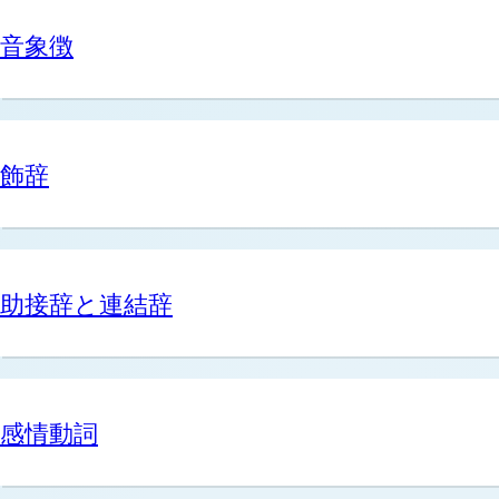
音象徴
飾辞
助接辞と連結辞
感情動詞