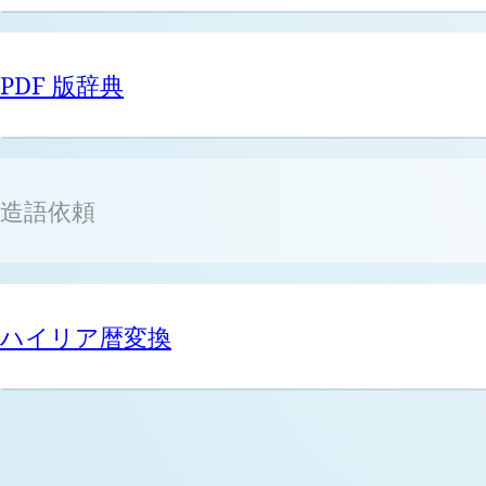
PDF 版辞典
造語依頼
ハイリア暦変換