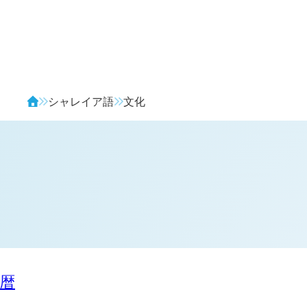
Avendia
シャレイア語
文化
暦