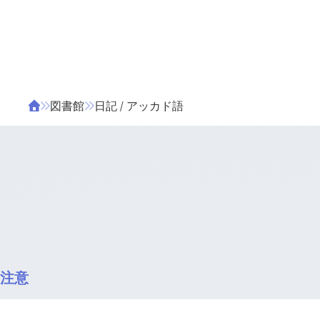
ΤΑ ΖΙΦΙΛΟΥ
ΒΙΒΛΙΑ
図書館
日記 / アッカド語
注意