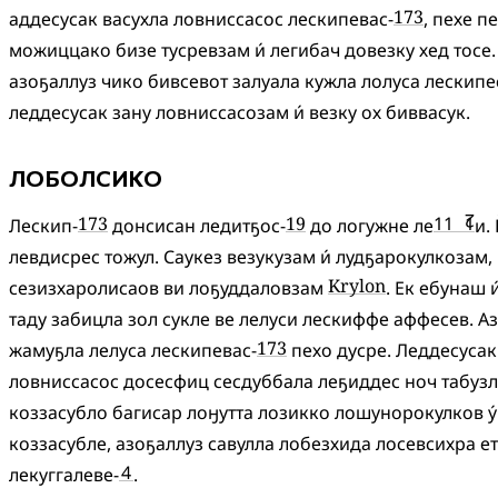
173
аддесусак
васухла
ловниссасос
лескипевас-
,
пехе
п
можиццако
бизе
тусревзам
и́
легибач
довезку
хед
тосе
.
азоҕаллуз
чико
бивсевот
залуала
кужла
лолуса
лескипе
леддесусак
зану
ловниссасозам
и́
везку
ох
биввасук
.
ЛОБОЛСИКО
2
173
19
11
↊
1
Лескип-
донсисан
ледитҕос-
до
логужне
ле
и
.
левдисрес
тожул
.
Саукез
везукузам
и́
лудҕарокулкозам
,
Krylon
сезизхаролисаов
ви
лоҕуддаловзам
.
Ек
ебунаш
и
таду
забицла
зол
сукле
ве
лелуси
лескиффе
аффесев
.
Аз
173
жамуҕла
лелуса
лескипевас-
пехо
дусре
.
Леддесусак
ловниссасос
досесфиц
сесдуббала
леҕиддес
ноч
табуз
коззасубло
багисар
лоӈутта
лозикко
лошунорокулков
у́
коззасубле
,
азоҕаллуз
савулла
лобезхида
лосевсихра
е
4
лекуггалеве-
.