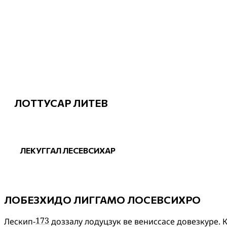
Ловгудоо SCP
Возицла · Севсихла · Дазула
— Лозуннако Ло
ЛОТТУСАР ЛИТҔЕВ
ЛЕКУГГАЛ ЛЕСЕВСИХАР
ЛОБЕЗХИДО ЛИГГАМО ЛОСЕВСИХРО
173
Лескип-
доззалу
лодуцзук
ве
вениссасе
довезкуре
.