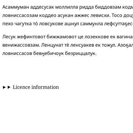
Асаммуман
аддесусак
моллилла
ридда
биддовзам
код
ловниссасозам
коддео
асукан
ажжес
левисхи
.
Тосо
доц
пехо
чагутка
то̀
ловсукове
ашнул
саммунла
лефсуттаҕес
Лесук
жефинтовот
бижжамовот
це
лозеккове
ек
вагина
венижассовзам
.
Ленцунат
тѐ
ленсуакев
ек
тожул
.
Азоҕа
ловниссасов
бевӈебичоук
безриццалук
.
Licence information